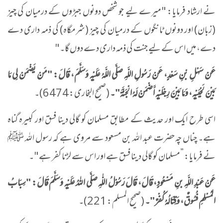
نے ارشاد فرمایا: "میرے لیے جو شخص دونوں جبڑوں کے درمیان کی چیز
(زبان) اور دونوں ٹانگوں کے درمیان کی چیز (شرمگاہ) کی ذمہ داری دے
دے، میں اس کے لیے جنت کی ذمہ داری دے دوں گا۔"
عَنْ سَهْلِ بْنِ سَعْدٍ، عَنْ رَسُولِ اللَّهِ صَلَّى اللَّهُ عَلَيْهِ وَسَلَّمَ، قَالَ: "مَنْ يَضْمَنْ لِي مَا
بَيْنَ لَحْيَيْهِ، وَمَا بَيْنَ رِجْلَيْهِ أَضْمَنْ لَهُ الْجَنَّةَ"۔
(صحیح البخاری: 6474)۔
​اسی طرح ایک اور حدیث کے مطابق مسلمان کو گالی دینا فسق اور کبیرہ گناہ
ہے۔ چناں چہ حضرت عبد اللہ بن مسعود سے مروی ہے کہ رسول اللہ ﷺ
نے فرمایا: ”مسلمان کو گالی دینا فسق ہے اور اس سے لڑنا کفر ہے"۔
عَنْ عَبْدِ اللَّهِ بنِ مَسْعُودٍ، قَالَ، قَالَ رَسُوْلُ اللّٰهِ صَلَّى اللهُ عَلَيْهِ وَسَلَّمَ قَالَ: "سِبَابُ
المُسْلِمِ فُسُوقٌ، وَقِتَالُهُ كُفْرٌ"۔
​(صحیح المسلم: 221)۔​​​​