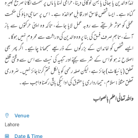
لہٰذا والدین یا بھائی یا بہن کو گالی دینا، حرامی کہنا یا ماں پر تہمت لگانا صریح کبیرہ
گناہ ہے۔ ایسا شخص فاسق اور قابلِ مواخذہ ہے۔ اس پر سماجی دباؤ کی حکمت
عملی کو مؤثر طریقے سے روبہ عمل لایا جائے، تاکہ وہ اپنی حرکتوں سے باز
آئے، تاہم صرف فسق کی بنا پر وہ والدین کی وراثت سے محروم نہیں ہوگا۔
​ایسے شخص کو خاندان کے بزرگوں کے ذریعے سمجھانا چاہیے۔ اگر پھر بھی
اصلاح نہ ہو تو اس کے شر سے بچنے اور تنبیہ کی نیت سے اس سے وقتی قطع
تعلق (بائیکاٹ) جائز ہے، لیکن صلہ رحمی کو بالکل ختم کرنا جائز نہیں۔ ضروری
تعلق مثلاً: سلام، تیمارداری یا حقوق کی ادائیگی باقی رکھنا واجب ہے۔
واللہ تعالٰی اعلم بالصواب
Venue
Lahore
Date & Time