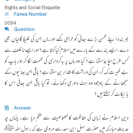
Rights and Social Etiquette
Fatwa Number
0094
Question
جو بندہ اپنے محسن بڑے بھائی کو حرامی کہے اور ماں بہن کی غلیظ گالیاں بھی
دے، ایسے بندے کے بارے میں اسلام کیا کہتا ہے؟ اور ایسے نا خلف سے
کس طرح بچا جاسکتا ہے؟ کیا وہ ماں پر بدکرداری کی تہمت لگا کر اور باپ کو
بے غیرت کہہ کر، ان کی وراثت کا حقدار بن سکتا ہے؟ باقی بہن بھائیوں کے
سمجھانے کے باوجود وہ ہٹ دھرمی دکھائے، تو کیا باقی بہن بھائی اس کا
بائیکاٹ کر سکتے ہیں؟​​
Answer
دین اسلام نے زبان کی حفاظت کا خصوصیت سے حکم دیا ہے۔ چناں چہ
حدیث مبارکہ میں حضرت سہل ابن سعد سے مروی ہے کہ رسول اللہ ﷺ