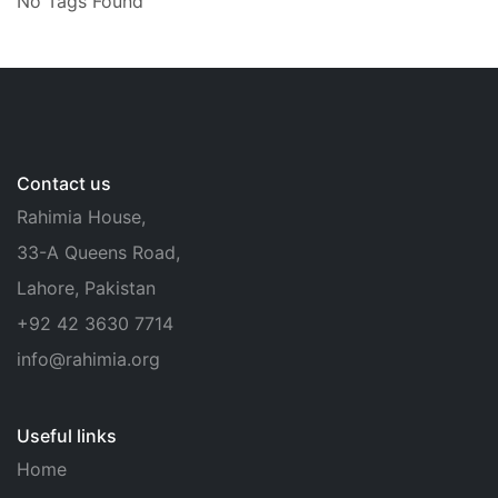
No Tags Found
Contact us
Rahimia House,
33-A Queens Road,
Lahore, Pakistan
+92 42 3630 7714
info@rahimia.org
Useful links
Home