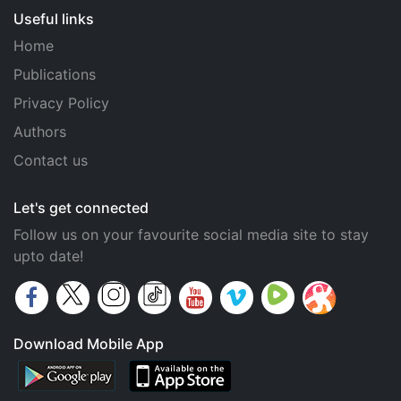
Useful links
Home
Publications
Privacy Policy
Authors
Contact us
Let's get connected
Follow us on your favourite social media site to stay
upto date!
Download Mobile App