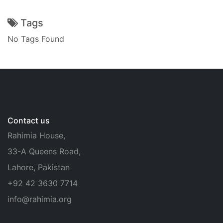
Tags
No Tags Found
Contact us
Rahimia House,
33-A Queens Road,
Lahore, Pakistan
+92 42 3630 7714
info@rahimia.org