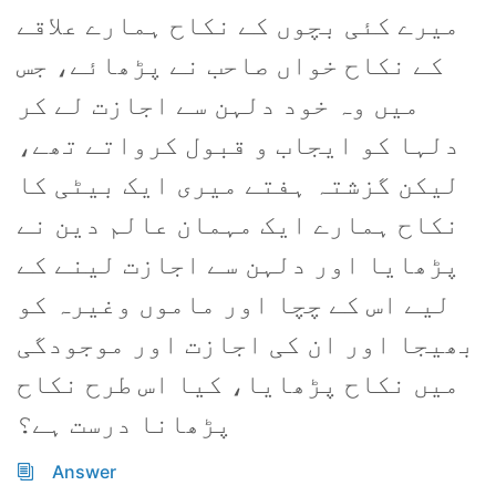
میرے کئی بچوں کے نکاح ہمارے علاقے
کے نکاح خواں صاحب نے پڑھائے، جس
میں وہ خود دلہن سے اجازت لے کر
دلہا کو ایجاب و قبول کرواتے تھے،
لیکن گزشتہ ہفتے میری ایک بیٹی کا
نکاح ہمارے ایک مہمان عالم دین نے
پڑھایا اور دلہن سے اجازت لینے کے
لیے اس کے چچا اور ماموں وغیرہ کو
بھیجا اور ان کی اجازت اور موجودگی
میں نکاح پڑھایا، کیا اس طرح نکاح
پڑھانا درست ہے؟
Answer