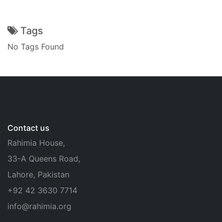
Tags
No Tags Found
Contact us
Rahimia House,
33-A Queens Road,
Lahore, Pakistan
+92 42 3630 7714
info@rahimia.org