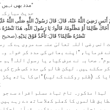
مدد بھی نہیں کی جائے گی۔"
حدیث مبارکہ 
 أَنَسٍ رَضِيَ اللَّهُ عَنْهُ، قَالَ: قَالَ رَسُولُ اللَّهِ صَلَّى اللَّهُ عَلَيْ
أَخَاكَ ظَالِمًا أَوْ مَظْلُومًا، قَالُوا: يَا رَسُولَ اللَّهِ، هَذَا نَنْصُرُهُ
(صحیح بخار
نَنْصُرُهُ ظَالِمًا؟ قَالَ: تَأْخُذُ فَوْقَ يَدَيْهِ.
 انس رضی اللہ تعالیٰ عنہ سے مروی ہے کہ ر
ے فرمایا، "اپنے بھائی کی مدد کر خواہ وہ 
م"۔ صحابہ نے عرض کیا، یا رسول اللہ! ہم م
کر سکتے ہیں۔ لیکن ظالم کی مدد کس طرح کری
ا کہ (ظلم روکنے کے لیے) "اس کا ہاتھ پکڑ لو
ک
لہذا مذکورہ نام نہاد مسلم افراد سے جو 
طابق ظالموں کا کھلم کھلا ساتھ دے رہے ہیں،
م پہنچا رہے ہیں اور مذکورہ قرآنی احکام