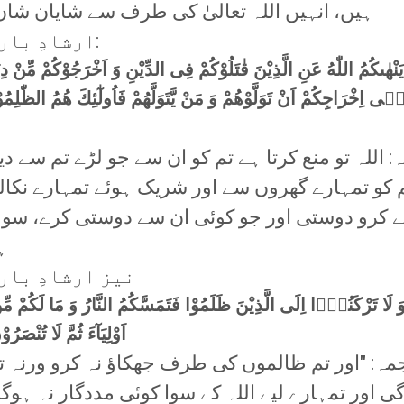
ہیں، انہیں اللہ تعالیٰ کی طرف سے شایان شان 
ارشادِ باری تعالیٰ ہے:
ا یَنْهٰىكُمُ اللّٰهُ عَنِ الَّذِیْنَ قٰتَلُوْكُمْ فِی الدِّیْنِ وَ اَخْرَجُوْكُمْ مِّنْ د
ى اِخْرَاجِكُمْ اَنْ تَوَلَّوْهُمْ وَ مَنْ یَّتَوَلَّهُمْ فَاُولٰٓئِكَ هُمُ الظّٰلِمُ
: اللہ تو منع کرتا ہے تم کو ان سے جو لڑے تم سے دین
 کو تمہارے گھروں سے اور شریک ہوئے تمہارے نکالن
 کرو دوستی اور جو کوئی ان سے دوستی کرے، سو
ہ
نیز ارشادِ باری
َ لَا تَرْكَنُوْۤا اِلَى الَّذِیْنَ ظَلَمُوْا فَتَمَسَّكُمُ النَّارُ وَ مَا لَكُمْ مِّ
اَوْلِیَآءَ ثُمَّ لَا تُنْصَرُ
مہ: "اور تم ظالموں کی طرف جھکاؤ نہ کرو ورنہ ت
گی اور تمہارے لیے اللہ کے سوا کوئی مددگار نہ ہوگا