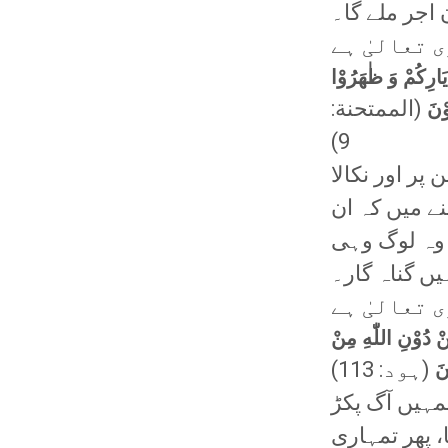
اجر ملے گا۔
ِیَارِكُمْ وَ ظٰهَرُوْا
(الممتحنة:
وْنَ
9)
 پر اور نکالا
ے میں کہ ان
 وہ لوگ وہی
یں گناہ گار۔
 تعالیٰ ہے
نْ دُوْنِ اللّٰهِ مِنْ
(ہود: 113)
وْنَ
مہیں آگ پکڑ
، پھر تمہاری