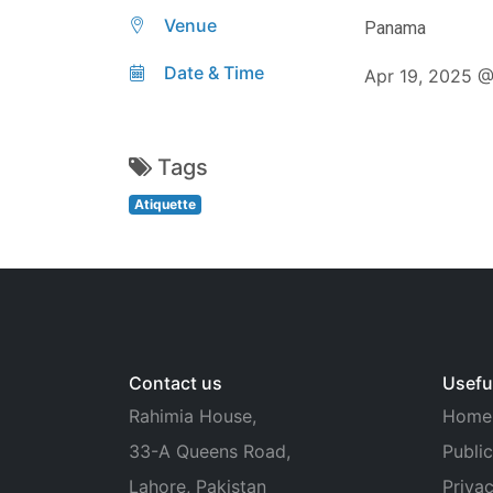
Venue
Panama
Date & Time
Apr 19, 2025 
Tags
Atiquette
Contact us
Useful
Rahimia House,
Home
33-A Queens Road,
Public
Lahore, Pakistan
Privac