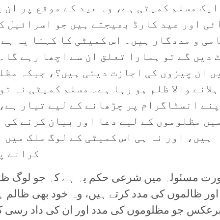
ایک مسلم کمیٹی ہے، وہ عید کے موقع پر ان 
ئی اور عید کارڈ بھیجتے ہیں جو اسرائیل ک
می و مددگار ہیں۔ اس کمیٹی کا کہنا یہ ہے 
 دیں گے تو ہمارا تعلق ان سے اچھا رہے گا۔
ں ان چیزوں کی اجازت دیتی ہیں؟، جبکہ مظل
ہلانے والا ظلم ہو رہا ہے۔ مسلم کمیٹی نہ تو
نے انسٹاگرام پر چڑھانے کے لیے تیار ہے،
یں مظلوموں کے لیے دعا اور بیان کرنے کی 
ہیں، اور نہ ہی اس کمیٹی کے لوگ ملک میں 
کرانے پ
ت مسئولہ میں شرعی حکم یہ ہے کہ جو لوگ ظلم
اور ظالموں کی مدد کرتے ہیں، وہ خود بھی ظالم ہی
رعکس جو مظلوموں کی مدد اور ان کی داد رسی ک