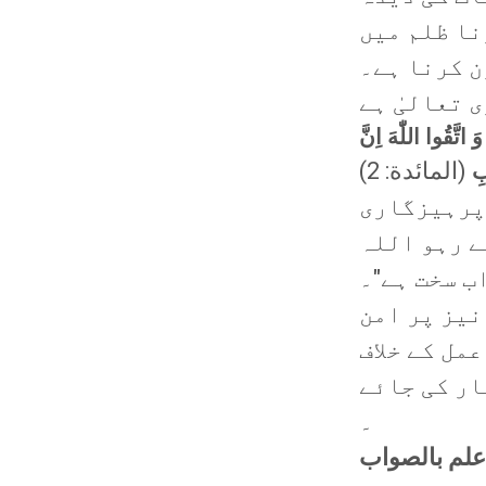
نا ظلم میں
 کرنا ہے۔
َ اتَّقُوا اللّٰهَ اِنَّ
(المائدة: 2)
ابِ
 پرہیزگاری
ے رہو اللہ
ب سخت ہے"۔
نیز پر امن
عمل کے خلاف
ار کی جائے
۔
اعلم بالصواب