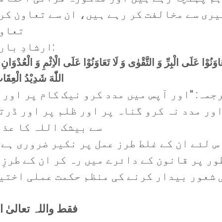
ری سے مخالفت کر رہے ہیں، ان سے تعاون کر
تعاون
ارشادِ باری تعالیٰ ہے:
َاوَنُوْا عَلَى الْبِرِّ وَ التَّقْوٰى وَ لَا تَعَاوَنُوْا عَلَى الْاِثْمِ وَ الْعُدْوَانِ و
اللّٰهَ شَدِیْدُ الْعِقَ
جمہ: "اور آپس میں مدد کرو نیک کام پر اور
اور مدد نہ کرو گناہ پر اور ظلم پر اور ڈرت
سے بیشک اللہ کا عذا
س لئے ان کے غلط طرز عمل پر نکیر ضروری ہے 
ور پر قانون کے دائرے میں رہ کر ان کے طرزِ 
 شعور بیدار کرنے کی منظم حکمت عملی اختی
فقط واللہ تعالیٰ 