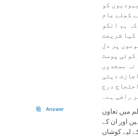
یہودیوں کو
ے کھلے عام
کہ ہم انکو
 کیا شریعت
وموں پر دل
 کوئی پوسٹ
 نہ مسجدوں
اجازت دیتی
احتجاج درج
ر راضی ہے۔
Answer
 میں تعاون
ں اور ان کے
ے لیے کوشاں