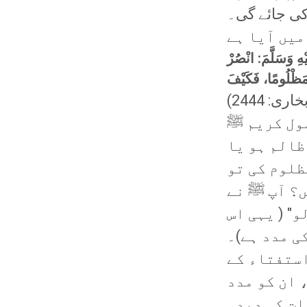
میں آیا ہے
هِ وَسَلَّمَ: انْصُرْ
 مَظْلُومًا، فَكَيْفَ
ی: 2444)
سول کریم ﷺ
ظالم ہو یا
ظلوم کی تو
ں؟ آپ ﷺ نے
" ( یہی اس
ی مدد ہے)۔
استفتاء کے
 ان کو مدد
ات کی دیدہ