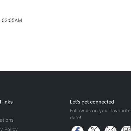
@ 02:05AM
 links
Let's get connected
Follow us on your favourite
date!
ations
y Policy