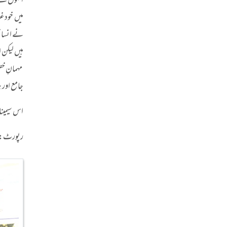
انہوں نے 
میں خودغر
نے انسانی
ہیں لیکن 
مہمانِ خص
جامع اور 
اس سیمینا
رپورٹ: ش