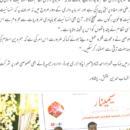
سرمایہ داری نظام کا جائزہ لیتے ہوئے کہا کہ "سرمایہ داری نظام نے انسانیت کو ترقی 
ضی اور مفاد پرستی پیدا کی ہے اور سرمایہ داری کے دورِعروج میں نہ صرف یہ کہ انسانیت پ
ت کا خون رگوں سے کھینچ ڈالا۔ آج بھی انسانیت جو بنیادی ضروریات سے محروم ہے اس کا 
اسی نظام نے چند ہاتھوں کو اس پر قبضہ دلایا ہے۔"
وصی نے دعوتِ فکر و عمل دیتے ہوئے کہا کہ ضرورت اس امر کی ہے کہ ہم دین اسلام کی فک
ہما جہت ترقی سے ہمکنار کرسکیں۔"
ر میں جناب شہزاد احمد شاہ (ممبر ایڈوائزری بورڈ، ادارہ رحیمیہ) نے بھی خصوصی طور پر شرکت
ہاب الدین بنگش۔ پشاور