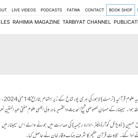
OUT
LIVE VIDEOS
PODCASTS
FATWA
CONTACT
BOOK SHOP
CLES
RAHIMIA MAGAZINE
TARBIYAT CHANNEL
PUBLICAT
ادارہ 
عقد ہوا۔ سیمینار کے مہمانِ خصوصی شیخ الحدیث والتفسیر ماہر ولی اللہی علوم مفتی عبد المتین نع
شق حسین ( ڈویژنل کوآرڈینیٹر،ادارہ رحیمیہ) کی صدارت میں ہونے والے اس سیمینار می
نے ادا کئے۔ تلاوتِ قرآنِ حکیم کا شرف جناب وقار خان نے حاصل کیا۔