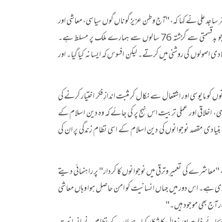
ر ساجد علی نے کہا کہ، "آج وطن عزیز گوناں گوں سیاسی، معاشی اور
اجتماعی مسائل کا شکار ہے اور اس کا بنیادی سبب نو آبادیاتی دور کا وہ استحصالی ظالمانہ نظام ہے جو بدقسمتی سے گزشتہ 76 سالوں سے ہمارے ملک پر مسلط ہے۔
ی اصولوں کی روشنی میں کرتے۔ لیکن افسوس کہ ایسا نہ کیا گیا۔ اور
 مایوسی اور اشتعال سے نکال کر مثبت اندازِ فکر اختیار کرنے کی
، اخلاقی اور عملی تربیت اس نہج پر کی جائے کہ وہ دین اسلام کے
ا بنیادی مقصد نوجوانوں کی دین اسلام کے اسی نظام زندگی پر ان کی
 "معاشرے کی تعمیر وترقی میں نوجوانوں کا کردار" پر راہنمائی دیتے
ی دی ہے۔ اس دور میں جہاں انسانیت کو امن حاصل ہوا وہاں معاشی
ار آج بھی موجود ہیں۔"