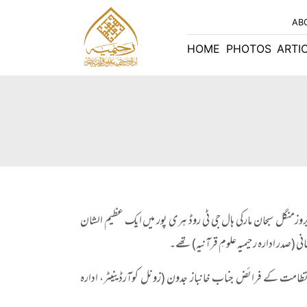
AB
HOME
PHOTOS
ARTI
رحیمیہ علوم قرآنیہ (ٹرسٹ) لاہور کی ہری پور شاخ کے زیر اہتمام بتاریخ 14 مئی 2024ء بروزمنگل سبحان مارکی ہال جی ٹی روڈ ہری پور میں ایک عظیم الشان
مانی (صدر ادارہ رحیمیہ علومِ قرآنیہ) تھے۔
ں نظامت کے فرائض جناب خانباز جدون (زونل کوآرڈینیٹر، ادارہ