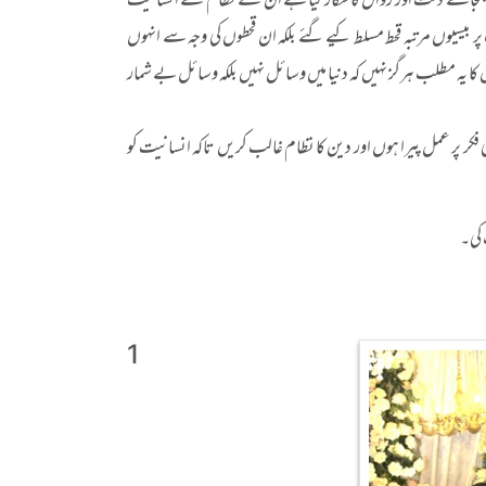
کی بجائے ذلت اور زوال کا شکار کیا ہے ان کے نظام نے انسانیت
ر بیسیوں مرتبہ قحط مسلط کیے گئے بلکہ ان قحطوں کی وجہ سے انہوں
یہ مطلب ہرگز نہیں کہ دنیا میں وسائل نہیں بلکہ وسائل بے شمار
ر پر عمل پیرا ہوں اور دین کا نظام غالب کریں تاکہ انسانیت کو
 کی۔
1