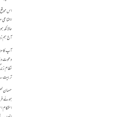
اس موقع پ
حالانکہ ہ
آج ہم زوا
آپ کا مزی
دعوت دی ج
نظام زندگ
تربیت ہے 
مہمان خصو
ہوئے فرما
استحکام ا