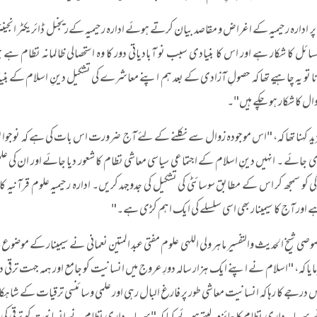
ر ادارہ رحیمیہ کے اغراض و مقاصد بیان کرتے ہوئے ادارہ رحیمیہ کےریجنل ڈائریکٹر انجینئ
ونا تو یہ چاہیے تھا کہ حصولِ آزادی کے بعد ہم اپنے معاشرے کی تشکیل دینِ اسلام کے بنیاد
ل کا شکار ہو چکے ہیں"۔
د کہنا تھا کہ، "اس موجودہ زوال سے نکلنے کے لئے آج ضرورت اس بات کی ہے کہ نوجوانوں کو
ائے ۔ انہیں دینِ اسلام کے اجتماعی سیاسی معاشی نظام کا شعور دیا جائے اور ان کی علمی
ی کو سمجھ کر اس کے مطابق سوسائٹی کی تشکیل کی جدوجہد کریں۔ ادارہ رحیمیہ علوم قرآنیہ ک
اور آج کا سیمینار بھی اسی سلسلے کی ایک اہم کڑی ہے۔"
صی شیخ الحدیث والتفسیر ماہر ولی اللہی علوم مفتی عبد المتین نعمانی نے سیمینار کے موضوع،
یا کہ، "اسلام نے اپنے ایک ہزار سالہ دورِ عروج میں انسانیت کو جامع اور ہمہ جہت ترق
س درجے کا رہا کہ انسانیت معاشی طور پر فارغ البال رہی اور علمی وسائنسی ترقیات کے شاہک