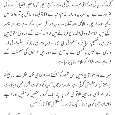
کرکے دنیا کی دیگر اقوام نے ترقی کی ہے، آج ہمیں بھی انھیں اختیار کرنے کی
ضرورت ہے ،یہ سرمایہ دارانہ نظام دنیا کے 90 فیصد وسائل پر تسلط حاصل
کیے ہوئے ہیں،حالانکہ اللہ تعالی نے یہ وسائل سب کے لیے یکساں میسر
کیے ہیں، امام شاہ ولی اللہ رح فرماتے ہیں کہ انسانیت کے بنیادی حقوق ہیں
جس میں تعلیم، رہائش، سکیورٹی بنیادی ضروریات ہیں جو کہ اسٹیٹ کی ذمہ
داری ہے لیکن بدقسمتی سے یہ آج کے دور میں قرضوں کی معیشت کے
ذریعے سے اقوام کو غلام بنایا جا رہا ہے۔
میرے دوستو،آج ہمیں اس شعور کو سیکھنے اور اجتماعی نقطہ نظر سے تاریخ کو
پڑھنے کی کوشش کرنی ہے ،ادارہ رحیمیہ آپ کو دعوت فکر وعمل دیتا ہے
تاکہ ہم قومی اور بین الاقوامی طور پر اپنا ایک کردار متعین کر سکیں اور اپنے
شاندار ماضی کو بنیاد بناکر ایک شاندار مستقبل کا آغاز کر سکیں۔