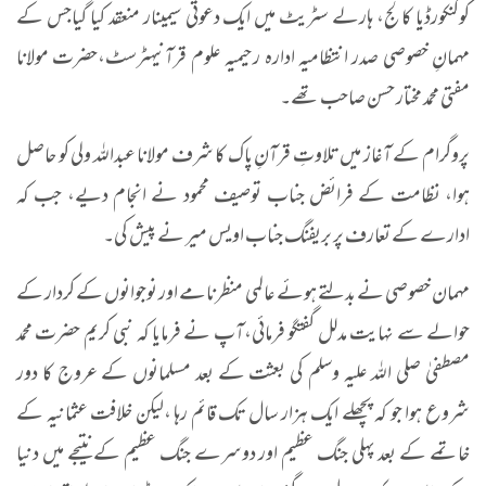
کوکنکورڈیا کالج، ہارلے سٹریٹ میں ایک دعوتی سیمینار منعقد کیا گیاجس کے
مہمانِ خصوصی صدر انتظامیہ ادارہ رحیمیہ علوم قرآنیہ
ٹرسٹ،
حضرت مولانا
مفتی محمد مختار حسن صاحب تھے۔
پروگرام کے آغاز میں تلاوتِ قرآنِ پاک کا شرف مولانا عبداللہ ولی کو حاصل
ہوا، نظامت کے فرائض جناب توصیف محمود نے انجام دیے، جب کہ
ادارے کے تعارف پر بریفنگ جناب اویس میر نے پیش کی۔
مہمان خصوصی نے بدلتے ہوئے عالمی منظرنامے اور نوجوانوں کے کردار کے
حوالے سے نہایت مدلل گفتگو فرمائی،آپ نے فرمایا کہ نبی کریم حضرت محمد
مصطفیٰ صلی اللہ علیہ وسلم کی بعثت کے بعد مسلمانوں کے عروج کا دور
شروع ہوا جو کہ پچھلے ایک ہزار سال تک قائم رہا ،لیکن خلافت عثمانیہ کے
خاتمے کے بعد پہلی جنگ عظیم اور دوسرے جنگ عظیم کے نتیجے میں دنیا