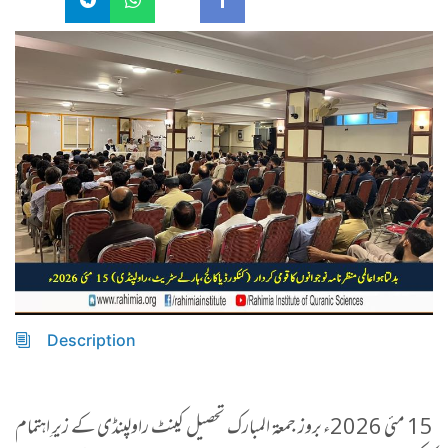
Description
15 مئی 2026ء بروز جمعۃ المبارک تحصیل کینٹ راولپنڈی کے زیرِ اہتمام