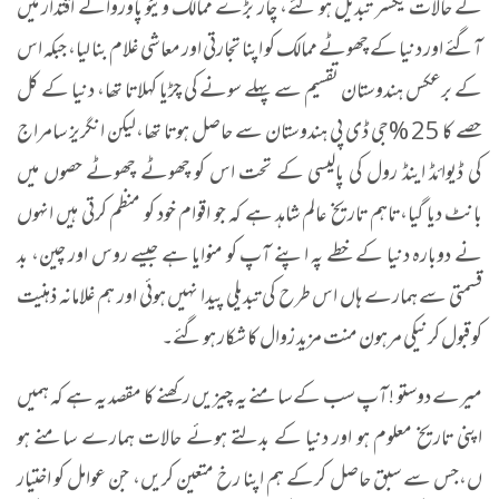
کے حالات یکسر تبدیل ہو گئے، چار بڑے ممالک ویٹو پاوروالے اقتدار میں
آگئے اور دنیا کے چھوٹے ممالک کو اپنا تجارتی اور معاشی غلام بنا لیا، جبکہ اس
کے برعکس ہندوستان تقسیم سے پہلے سونے کی چڑیا کہلاتا تھا، دنیا کے کل
حصے کا 25 %جی ڈی پی ہندوستان سے حاصل ہوتا تھا،لیکن انگریز سامراج
کی ڈیوائڈ اینڈ رول کی پالیسی کے تحت اس کو چھوٹے چھوٹے حصوں میں
بانٹ دیا گیا،تاہم تاریخ عالم شاہد ہے کہ جو اقوام خود کو منظم کرتی ہیں انہوں
نے دوبارہ دنیا کے خطے پہ اپنے آپ کو منوایا ہے جیسے روس اور چین، بد
قسمتی سے ہمارے ہاں اس طرح کی تبدیلی پیدا نہیں ہوئی اور ہم غلامانہ ذہنیت
کو قبول کرنیکی مرہون منت مزید زوال کا شکار ہو گئے۔
میرے دوستو ! آپ سب کے سامنے یہ چیزیں رکھنے کا مقصد یہ ہے کہ ہمیں
اپنی تاریخ معلوم ہو اور دنیا کے بدلتے ہوئے حالات ہمارے سامنے ہو
ں،جس سے سبق حاصل کرکے ہم اپنا رخ متعین کریں، جن عوامل کو اختیار