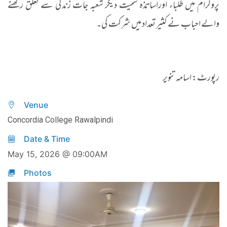
پروگرام میں طلباء اوراساتذہ سمیت دیگر شعبہ جات زندگی سے تعلق رکھنے
والے احباب نے کثیر تعداد میں شرکت کی۔
رپورٹ: اسامہ تنویر
Venue
Concordia College Rawalpindi
Date & Time
May 15, 2026 @ 09:00AM
Photos