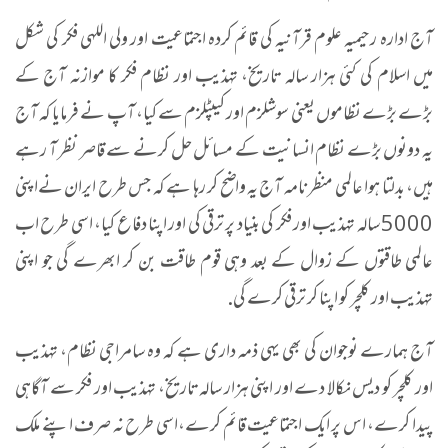
آج ادارہ رحیمیہ علوم قرآنیہ کی قائم کردہ اجتماعیت اور ولی اللہی فکر کی شکل
میں اسلام کی کئی ہزار سالہ تاریخ، تہذیب اور نظام فکر کا موازنہ آج کے
بڑے بڑے نظاموں یعنی سوشلزم اور کیپٹلزم سے کیا، آپ نے فرمایا کہ آج
یہ دونوں بڑے نظام انسانیت کے مسائل حل کرنے سے قاصر نظر آ رہے
ہیں، بدلتا ہوا عالمی منظر نامہ آج یہ واضح کر رہا ہے کہ جس طرح ایران نےاپنی
5000 سالہ تہذیب اور فکر کی بنیاد پر ترقی کی اور اپنا دفاع کیا، اسی طرح اب
عالمی طاقتوں کے زوال کے بعد وہی قوم طاقت بن کر ابھرے گی جو اپنی
تہذیب اور کلچر کو اپنا کر ترقی کرے گی.
آج ہمارے نوجوان کی بھی یہی ذمہ داری ہے کہ وہ سامراجی نظام، تہذیب
اور کلچر کو دیس نکالا دے اور اپنی ہزار سالہ تاریخ، تہذیب اور فکر سے آگاہی
پیدا کرے، اس پر ایک اجتماعیت قائم کرے،اسی طرح نہ صرف اپنے ملک