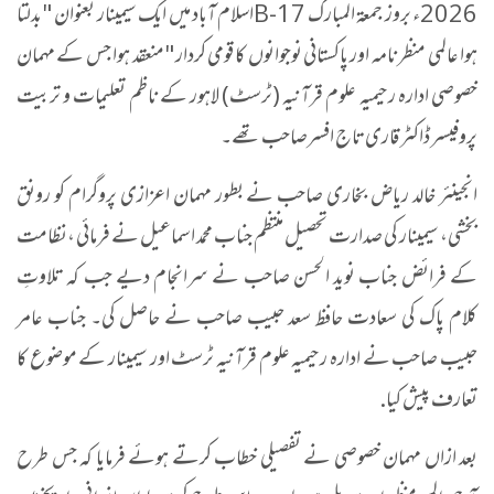
2026ء بروز جمعۃ المبارک B-17اسلام آباد میں ایک سیمینار بعنوان "بدلتا
ہوا عالمی منظر نامہ اور پاکستانی نوجوانوں کا قومی کردار"منعقد ہوا جس کے مہمان
خصوصی ادارہ رحیمیہ علوم قرآنیہ (ٹرسٹ) لاہور کے ناظم تعلیمات و تربیت
پروفیسر ڈاکٹر قاری تاج افسرصاحب تھے۔
انجینئر خالد ریاض بخاری صاحب نے بطور مہمان اعزازی پروگرام کو رونق
بخشی، سیمینار کی صدارت تحصیل منتظم جناب محمد اسماعیل نے فرمائی ،نظامت
کے فرائض جناب نوید الحسن صاحب نے سرانجام دیے جب کہ تلاوتِ
کلام پاک کی سعادت حافظ سعد حبیب صاحب نے حاصل کی۔ جناب عامر
حبیب صاحب نے ادارہ رحیمیہ علوم قرآنیہ ٹرسٹ اور سیمینار کے موضوع کا
تعارف پیش کیا.
بعد ازاں مہمان خصوصی نے تفصیلی خطاب کرتے ہوئے فرمایا کہ جس طرح