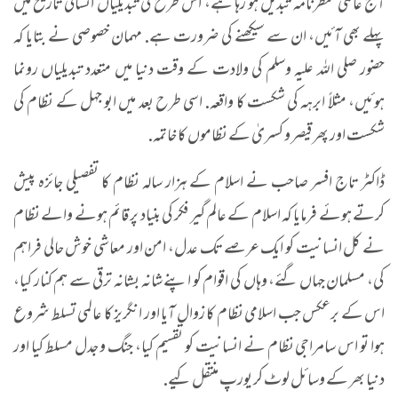
آج عالمی منظرنامہ تبدیل ہو رہا ہے، اس طرح کی تبدیلیاں انسانی تاریخ میں
پہلے بھی آئیں، ان سے سیکھنے کی ضرورت ہے. مہمان خصوصی نے بتایا کہ
حضور صلی اللہ علیہ وسلم کی ولادت کے وقت دنیا میں متعدد تبدیلیاں رونما
ہوئیں، مثلاً ابرہہ کی شکست کا واقعہ. اسی طرح بعد میں ابو جہل کے نظام کی
شکست اور پھر قیصر و کسریٰ کے نظاموں کا خاتمہ.
ڈاکٹر تاج افسر صاحب نے اسلام کے ہزار سالہ نظام کا تفصیلی جائزہ پیش
کرتے ہوئے فرمایا کہ اسلام کے عالم گیر فکر کی بنیاد پر قائم ہونے والے نظام
نے کل انسانیت کو ایک عرصے تک عدل، امن اور معاشی خوش حالی فراہم
کی، مسلمان جہاں گئے، وہاں کی اقوام کو اپنے شانہ بشانہ ترقی سے ہم کنار کیا،
اس کے برعکس جب اسلامی نظام کا زوال آیا اور انگریز کا عالمی تسلط شروع
ہوا تو اس سامراجی نظام نے انسانیت کو تقسیم کیا، جنگ و جدل مسلط کیا اور
دنیا بھر کے وسائل لوٹ کر یورپ منتقل کیے.