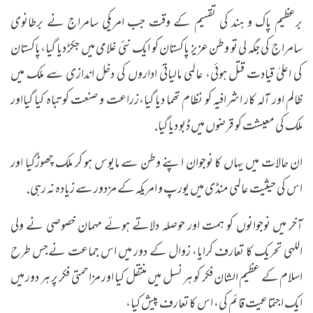
برعظیم پاک و ہند کی تقسیم کے وقت جب امریکی سامراج نے برطانوی
سامراج کی جگہ لی تو وطن عزیز پاکستان کو ایک نئی غلامی میں جکڑ دیا گیا،پاکستان
کی اعلیٰ قیادت قتل ہوئی، عالمی مالیاتی اداروں کی دخل اندازی سے ملک میں
ظالم اور آلہ کار اشرافیہ کو نظام تھما دیا گیا،زراعت و صنعت کو تباہ کیا گیااور
ملک کی معیشت کو قرضوں میں ڈبو دیا گیا.
ان حالات میں یہاں کا نوجوان اپنے وطن سے مایوس ہو کر ملک چھوڑگیا اور
اس کی حیثیت عالمی منڈی میں یورپ و امریکہ کے مزدور سے زیادہ نہ رہی.
آخر میں نوجوانوں کو ہمت اور حوصلہ دلاتے ہوئے مہمان خصوصی نے ولی
اللہی تحریک کا تعارف کرایا، زوال کے دور میں اس جماعت نےجس طرح
اسلام کے عظیم الشان فکر کو ہر نسل میں منتقل کیا اور مزاحمتی فکر پر ہر دور میں
ایک اجتماعیت قائم کی، اس کا تعارف پیش کیا،