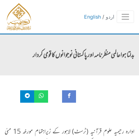
اردو
/
English
بدلتا ہوا عالمی منظر نامہ اور پاکستانی نوجوانوں کا قومی کردار
ادارہ رحیمیہ علوم قرآنیہ (ٹرسٹ) لاہور کے زیراہتمام مورخہ 15 مئی