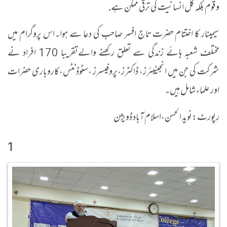
و قوم بلکہ کل انسانیت کی ترقی ممکن ہے.
سیمینار کا اختتام حضرت تاج افسر صاحب کی دعا سے ہوا۔اس پروگرام میں
مختلف شعبہ ہائے زندگی سے تعلق رکھنے والےتقریبا 170 افراد نے
شرکت کی جن میں انجینیئرز، ڈاکٹرز،پروفیسرز ،سٹوڈنٹس،کاروباری حضرات
اور علماء شامل ہیں۔
رپورٹ:نوید الحسن،اسلام آباد ڈویژن
1