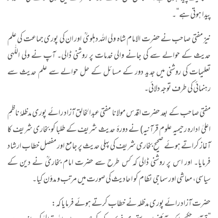
پیدا ہوتی ہے“۔
نیز مفتی صاحب نے حضرت الامام شاہ ولی اللہ دہلویؒ اور ان کی پوری جماعت کی علم
حدیث کے حوالے سے کی جانے والی خدمات پر روشنی ڈالی۔ آپ نے ولی اللّٰہی
تعلیمات کی روشنی میں جدید دور کے مسائل کے حل حوالے سے علم حدیث سے
رہنمائی کی طرف توجہ دلائی۔
مفتی صاحب کے بعد حضرت اقدس مولانا مفتی عبدالخالق آزاد رائے پوری مدظلہٗ ناظمِ
اعلیٰ ادارہ رحیمیہ علوم قرآنیہ) نے دورۂ حدیث شریف کے طلبا کو بخاری شریف کا
آغاز کراتے ہوئے صحیح بخاری شریف کی پہلی حدیث پر جامع اور مفصل خطاب ارشاد
فرمایا۔ اور اس پر روشنی ڈالی کہ کس طرح سے حضرت امام بخاریؒ نے دین کے
سیاسی، معاشی اور سماجی نظام کو احادیث کی صورت میں مرتب و مدوّن کیا۔
حضرت آزاد رائے پوری مدظلہ نے خطاب کرتے ہوئے فرمایا کہ: