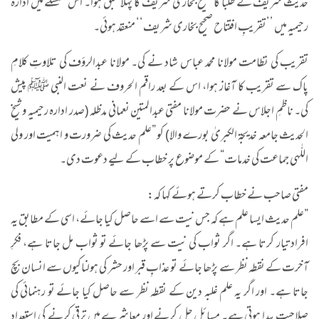
حدیث شریف کے طلبا کا صحیح بخاری شریف کا پہلا سبق ہوا۔ اس سلسلے میں ادارہ
رحیمیہ میں ’’تقریبِ افتتاح صحیح بخاری شریف‘‘ منعقد ہوئی۔
تقریب کی نظامت مولانا محمد عباس شاد نے کی۔ مولانا عبدالرؤف کی تلاوتِ کلامِ
پاک سے تقریب کا آغاز ہوا، اس کے بعد راقم الحروف نے نعت النبی ﷺ پیش
کی۔ ناظمِ اجلاس نے حضرت مولانا مفتی عبدالمتین نعمانی مدظلہ (صدر ادارہ رحیمیہ و شیخ
الحدیث جامعہ خدیجۃ الکبریٰ بورے والا) کو ”علم حدیث کی ضرورت و اہمیت اور ولی
اللّٰہی جماعت کی خدمات“ کے موضوع پر خطاب کے لیے دعوت دی۔
مفتی صاحب نے خطاب کرتے ہوئے کہا کہ:
”علم حدیث ایسا علم ہے کہ جس نیت سے اسے حاصل کیا جائے، اسی کے مطابق یہ
افراد تیار کرتا ہے۔ اگر ثواب کی نیت سے پڑھا جائے تو ثواب مل جاتا ہے، فکرِ
آخرت کے نقطہ نظر سے پڑھا جائے تو عذابِ قبر اور حشر کی ہولناکیوں سے انسان بچ
جاتا ہے۔ اور اگر یہ علم غلبہ دین کے نقطہ نظر سے حاصل کیا جائے تو رہنمائی کی
صلاحیت پیدا ہوتی ہے۔ مسائل حل کرنے اور معاشرے میں ترقی کرنے کی استعداد