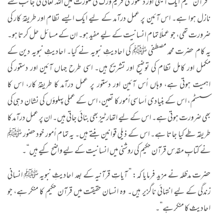
”قرآن حکیم ایک آئینی اور دستوری فریم ورک کی صورت میں اللہ تعالیٰ کی جانب سے
نازل ہوا ہے۔ اس آئین پر عمل درآمد کے لیے ایک ایسے نظام اور طریقۂ کار کی
ضرورت تھی، جو عملًا تمام انسانیت کے لیے مفید ہو۔ ان کے مسائل حل کرتا ہو۔
یہ کام حضرت محمد مصطفی ﷺ کی احادیثِ نبویہ نے کیا۔ احادیثِ نبویہ دین کے
مکمل اور کامل نظام کی توضیح اور تشریح ہیں۔ اسی طرح جہاں آئین اور دستور کی
اہمیت ہوتی ہے، وہاں اُس آئین اور دستور پر عمل درآمد کا طریقۂ کار، اس کا
سسٹم، اس کے بنیادی اَساسی اُمور کا تعین، اس کے عملی پہلوؤں کی نشان دہی کی
بھی ضرورت ہوتی ہے۔ اس کے لیے اتھارٹیز بھی بنائی جاتی ہیں۔ ان پر عمل درآمد کا
طریقہ طے کیا جاتا ہے۔ اس کے ذیلی قوانین بنتے ہیں۔ یہ تمام اُمور خود حضور ﷺ
نے کتابِ مقدس قرآن حکیم کی روشنی میں انسانیت کے لیے واضح کیے ہیں“۔
حضرت مدظلہ نے مزید فرمایا کہ: ” آیاتِ قرآنیہ کے بعد احادیثِ نبویہ ﷺ انسانی
زندگی کے لیے انتہائی ناگزیر ہیں۔ وہ انسان حقیقت میں قرآن حکیم کا منکر ہے، جو
احادیث کا منکر ہے“۔