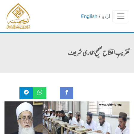
اردو
/
English
تقریبِ افتتاح صحیح بخاری شریف