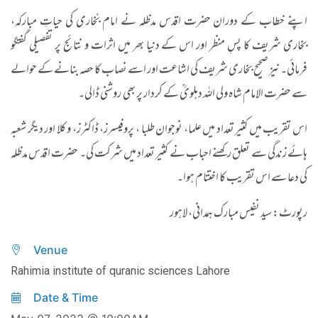
اپنے خطاب کے دوران حضرت اقدس مدظلہ نے امام بُخاری کی حیاتِ مبارکہ،
بخاری شریف کا پسِ منظر اور اس کے دنیا بھر میں اثرات و نتائج پر تفصیلی گفتگو
فرمائی۔ نیز صحیح بخاری شریف کی اشاعت اور اسے نصاب کا حصہ بنانے کے حوالے
سے حضرت الامام شاہ ولی اللہ دہلویؒ کے کردار پر بھی روشنی ڈالی۔
اس تقریب میں کثیر تعداد میں علما، نوجوان طلبا ، پروفیسرز، ڈاکٹرز، و کلا اور دیگر شعبہ
ہائے زندگی سے تعلق رکھنے احباب نے کثیر تعداد میں شرکت کی۔ حضرت اقدس مدظلہ
کی دعا سے اس تقریب کا اختتام ہوا۔
رپورٹ: سید نفیس مبارک ہمدانی، لاہور
Venue
Rahimia institute of quranic sciences Lahore
Date & Time