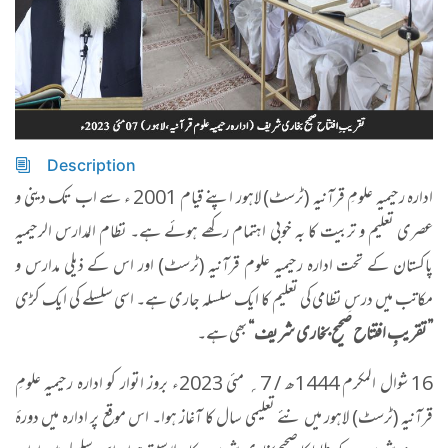
Description
ادارہ رحیمیہ علومِ قرآنیہ (ٹرسٹ) لاہور اپنے قیام 2001 ء سے اب تک دینی و
عصری تعلیم و تربیت کا بہ خوبی اہتمام رکھے ہوئے ہے۔ نظام المدارس الرحیمیہ
پاکستان کے تحت ادارہ رحیمیہ علوم قرآنیہ (ٹرسٹ) اور اس کے ذیلی مدارس و
مکاتب میں درسِ نظامی کی تعلیم کا ایک سلسلہ جاری ہے۔ اسی سلسلے کی ایک کڑی
”تقریبِ افتتاح صحیح بخاری شریف“
بھی ہے۔
16 شوال المکرم 1444ھ / 7؍ مئی 2023ء بروز اتوار کو ادارہ رحیمیہ علومِ
قرآنیہ (ٹرسٹ) لاہور میں نئے تعلیمی سال کا آغاز ہوا۔ اس موقع پر ادارہ میں دورۂ