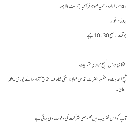
بمقام: ادارہ رحیمیہ علومِ قرآنیہ (ٹرسٹ) لاہور
بروز: اتوار
بوقت: صبح 10:30 بجے
افتتاحی درس صحیح بخاری شریف
شیخ الحدیث و التفسیر حضرت اقدس مولانا مفتی شاہ عبد الخالق آزاد رائے پوری مدظلہ
العالی۔
آپ کو اس تقریب میں خصوصی شرکت کی دعوت دی جاتی ہے