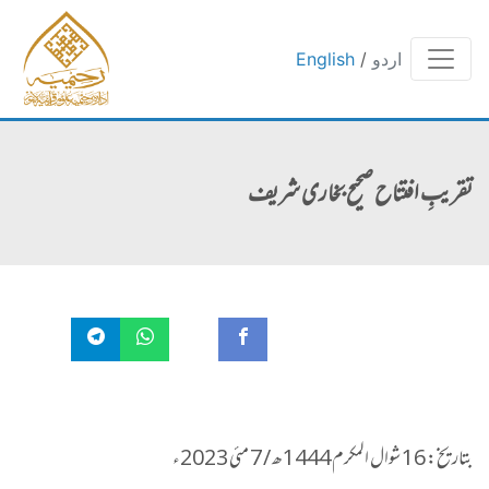
English
/
اردو
تقریبِ افتتاح صحیح بخاری شریف
بتاریخ: 16 شوال المکرم 1444ھ / 7 مئی 2023ء