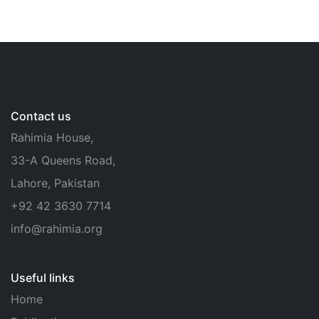
Contact us
Rahimia House,
33-A Queens Road,
Lahore, Pakistan
+92 42 3630 7714
info@rahimia.org
Useful links
Home