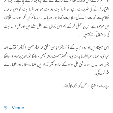
کو منظم کرکے اس ظالمانہ نظام کے خاتمے کے لئے جدوجہد کرنے چاہئے۔ ایسا فکر
اختیار کرنے کی ضرورت ہے جو انسانیت دوست ہو اور انسانیت کو اس ظالمانہ
نظام سے نجات دلانے کی صلاحیت رکھتا ہو۔ وہ پائیدار اور عالم گیر فکر اسوہ حسنہ ﷺ
میں موجود ہے اس پر عمل کرکے ہم اس زوال سے نکل سکتے ہیں اور کل انسانیت
کی راہنمائی کر سکتے ہیں"۔
اس سیمینار میں ادارہ رحیمیہ کے ڈائریکٹر ایڈمن مفتی محمد مختار حسن، انجینئر آفتاب احمد
عباسی، مولانا عبدالله عابد سندهی، انجینئرآصف رضا میمن، حافظ نور الدين سومرو، حافظ
بشیر احمد سیال اور عاشق علی سوہو کے علاوہ کثیر تعداد میں علماء،وکلاء اور طلباء نے
شرکت کی۔
رپورٹ: حفیظ الرحمن کوریجو، لاڑکانہ
Venue