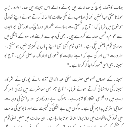
جناب کاشف بلوچ کی صدارت میں ہونے والے اس سیمینار میں صدر اداره رحیمیہ
مولانا مفتی عبدالمتین نعمانی صاحب نے ملکی حالات کا احاطہ کرتے ہوئے اپنے تعارفی
موضوع میں فرمایا کہ، "آج بدقسمتی سے ہمارے حکمران ورلڈ بینک اور آئی ایم ایف
سے عوام دشمن معاہدے کر رہے ہیں۔ جس کی وجہ سے قرضے اور سود کے چنگل میں
ہماری قوم پھنس چکی ہے۔ ایسی قوم کبھی بھی اپنے پاؤں پر کھڑی نہیں ہو سکتی۔،
ضرورت اس امر کی ہے کہ اپنے حالات کا شعوری اداراک حاصل کریں۔ آج کا
سیمینار بھی اسی شعور کو اجاگر کرتا ہے۔"
سیمینار کے مہمان خصوصی حضرت مفتی عبد الخالق آزاد رائے پوری نے شرکاء
سیمینار کی راہنمائی کرتے ہوئے فرمايا، "آج ہم جس معاشرے میں زندگی بسر کر
رہے ہیں وہ فکری انتشار کا شکار ہے۔ بھوک، بے روزگاری اور بدامنی کی وجہ سے
سماجی ابتری پیدا ہو چکی ہے۔ لوگوں میں بے یقینی کی کیفیت ہے اور مایوسی کی حالت
میں خودکش واقعات میں روزبروز اضافہ ہوتا جا رہا ہے۔ ان حالات میں ہمیں اپنی قوم