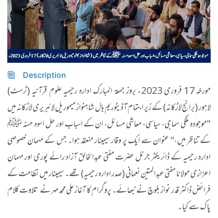
Description
مورخہ 17 فروری 2023ء بروز جمعة المبارك اداره رحیمیہ علومِ قرآنیہ (ٹرسٹ)
لاہور (برانج لاڑکانہ) کے زیر ابتمام آڈیٹوریم ہال شاہنوازميموريل لائبریری لاڑكانہ میں
"موجودہ ملکی سماجی، سیاسی، معاشی مسائل، ان کے اسباب اور حل اسوہ حسنہ ﷺ
کے تناظر میں،" عنوان سے ایک پر وقار سیمینار منعقد ہوا۔ جس کے مہمان خصوصی
اداره رحیمیہ کے ڈائریکٹر جرنل حضرت مفتی عبدالخالق آزاد رائے پوری اور مہمانِ
اعزازی مولانا مفتی عبدالمتین نعمانی (صدر ادارہ رحیمیہ) تھے۔ سیمینار میں نظامت کے
فرائض ڈاکٹر قدر نواز بلوچ نے نبھائے۔ پروگرام کا آغاز علی محمد مہر نے تلاوت کلام
پاک سے کیا۔