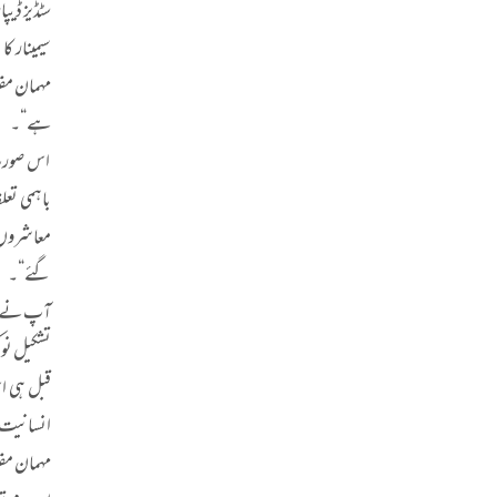
سٹڈیز ڈیپ
سیمینار ک
ہے“۔
اس صورت 
باہمی تعل
معاشروں م
گئے“۔
آپ نے تار
تشکیل نو
قبل ہی ا
انسانیت ک
مہمان مق