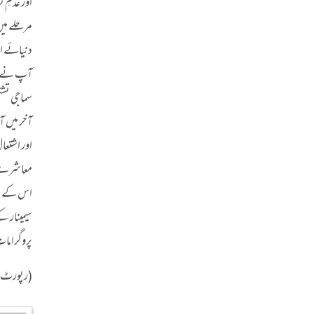
اور عدمِ 
مرحلے میں
دنیائے ا
آپ نے مزی
سماجی تشک
آخر میں آ
اور اشتعا
معاشرے می
اس کے بعد
سیمینار ک
پروگرامات
(رپورٹ: م