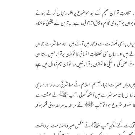
کی۔ تلاوتِ قرآنِ حکیم کے بعد موضوع پر اظہار خیال کرتے ہوئے
مہمان مقرر نے فرمایا کہ ”آج پاکستانی سماج میں بے چینی اور بے اطمینانی کا دور دورہ ہے، خصوصاً نوجوان جو آبادی کا کم وبیش 60 فیصد ہے،بدترین بے یقینی کا شکار
ن باہمی تعلقات سے وجود میں آتے ہیں۔ وہ معاشرے جو ان
ے ہیں اور جہاں بھی تعلقاتِ انسانی کا توازن برقرار نہیں رہتا ان
ائض کی ادائیگی کا توازن برقرار نہیں رہا تو آج ہم زوال میں چلے
ں وہاں حضرات انبیاء علیہم السلام نے معاشرتی سدھار اور سماجی
نے ایک زوال یافتہ معاشرے میں آنکھ کھولی۔ آپ ﷺ نے بعثت سے
 سلسلہ شروع ہوا تو آپ ﷺ نے مرحلہ بہ مرحلہ دینی فکر جو کہ
 کے پہاڑ توڑے گئے لیکن آپ ﷺ نے مکمل صبر واستقامت، برداشت