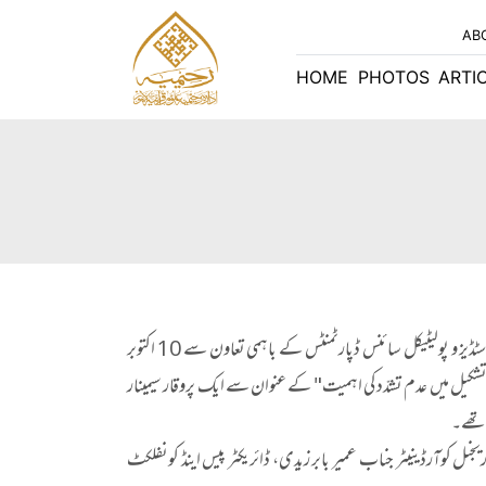
AB
HOME
PHOTOS
ARTI
ادارہ رحیمیہ علوم قرآنیہ (ٹرسٹ) لاہور اور پشاور یونیورسٹی کے انسٹیٹیوٹ آف پیس اینڈ کونفلکٹ سٹڈیز و پولیٹیکل سائنس ڈپارٹمنٹس کے باہمی تعاون سے 10 اکتوبر
جی تشکیل میں عدم تشدّد کی اہمیت" کے عنوان سے ایک پروقار سیمینار
ی تھے۔
جنل کوآرڈینیٹر جناب عمیر بابر زیدی، ڈائریکٹر پیس اینڈ کونفلکٹ