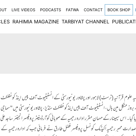
OUT
LIVE VIDEOS
PODCASTS
FATWA
CONTACT
BOOK SHOP
CLES
RAHIMIA MAGAZINE
TARBIYAT CHANNEL
PUBLICAT
202ء بروز منگل مین ہال، انسٹیٹیوٹ آف پیس اینڈ کونفلکٹ سٹڈیز، پشاور یونیورسٹی میں "سما
کیا گیا۔ اس سیمینار کے مہمانِ مقرر ادارہ رحیمیہ کے صوبائی کوآرڈینیٹر پروفیسر انجینئر ساجد عل
ی صدارت ممبر رحیمیہ اکیڈمک کونسل پروفیسر فضل طارق نے فرمائی جب کہ ادارہ رحیمیہ کے ری