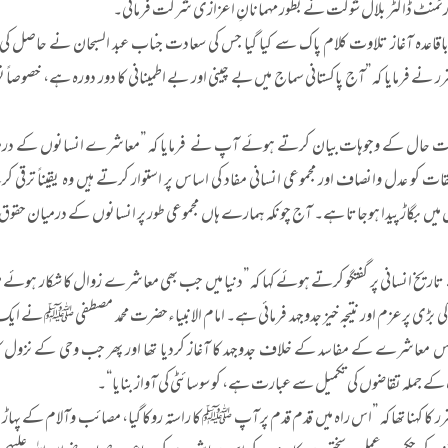
ارٹمنٹ ڈاکٹر بلال شوکت نے بطور مہمانانِ اعزازی شرکت فرمائی۔
ا باقاعدہ آغاز تلاوت کلام پاک سے کیا گیا جس کی سعادت جناب عبد السبحان نے حاصل 
حال کے وجوہات بیان کرتے ہوئے آپ نے فرمایا کہ ”معاشرے انسانوں کے درمیا
قات کو عدل وانصاف اور مجموعی انسانی مفاد کی اساس پر استوار کرتے ہیں وہ یقیناً ترقی کرت
یں بگاڑ پیدا ہوجاتا ہے۔ آج چونکہ ہمارے ہاں مجموعی طور پر انسانوں کے درمیان حقوق وفر
یخ انسانی پر گفتگو کرتے ہوئے کہا کہ ”دنیا میں جب بھی معاشرے زوال کا شکار ہوئے ہی
 کی بڑی پرعزم اور نتیجہ خیز جدوجہد فرمائی ہے۔ امام الانبیاءحضرت محمد مصطفی ﷺ 
س معاشرے کے مفاسد کے خلاف جدوجہد کا آغاز کردیا تھا اور پھر جب وحی کے نزول کا
ے جملہ تقاضوں کی تکمیل سے عبارت ہے، کو سوسائٹی کی آواز بنایا“۔
رر کا کہنا تھا کہ ”اس راہ میں قدم قدم پر آپ ﷺ کا راستہ روکا گیا، مصائب وآلام