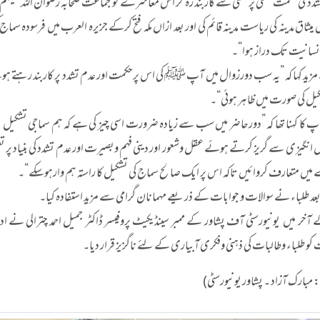
تشدد کی حکمت عملی پر سختی سے کاربند رہ کر اس معاشرے کو جماعت صحابہ رضوان اللہ علی
 میثاق مدینہ کی ریاست مدینہ قائم کی اور بعد ازاں مکہ فتح کرکے جزیرہ العرب میں فرسودہ 
نسانیت تک دراز ہوا“۔
د کہا کہ ”یہ سب دورزوال میں آپ ﷺ کی اس پرحکمت اور عدم تشدد پر کاربند رہتے ہوئے م
یل کی صورت میں ظاہر ہوئی“۔
پ کا کہنا تھا کہ ”دورحاضر میں سب سے زیادہ ضرورت اسی چیز کی ہے کہ ہم سماجی تشکی
ل انگیزی سے گریز کرتے ہوئے عقل وشعور اور دینی فہم وبصیرت اور عدم تشدد کی بنیاد پر ت
ں متعارف کروائیں تاکہ اس پر ایک صالح سماج کی تشکیل کا راستہ ہم وارہوسکے“۔
 طلباء نے سوالات و جوابات کے ذریعے مہمانان گرامی سے مزید استفادہ کیا۔
ے آخر میں یونیورسٹی آف پشاور کے ممبر سینڈیکیٹ پروفیسر ڈاکٹر جمیل احمد چترالی نے ادار
 کو طلباء وطالبات کی ذہنی وفکری آبیاری کے لئے ناگزیز قرار دیا۔
بارک آزاد ۔ پشاور یونیورسٹی)