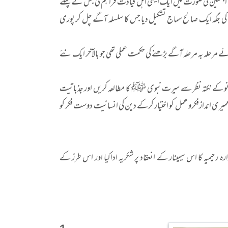
ہم اجمعین کی صورت میں ایک ایسی اہل قیادت فراہم کی جس نے پہلے
سماج کی جگہ ایک صالح سماج تشکیل دیا جس کا سلسلہ آگے چل کر پوری
رحلہ بہ مرحلہ آگے بڑھنے کی حکمت عملی تھی جو بالآخر ایک نئے
ل نو کے نکتہ نظر سے سیرت نبوی ﷺ کا مطالعہ کریں اور جذباتیت
عمیری اندازفکروعمل کو اختیار کرکے دین کی انسانیت دوست فکر کو
ہ رحیمیہ کا اس سیمینار کے انعقاد پر شکریہ اداکیا اور اس طرز کے