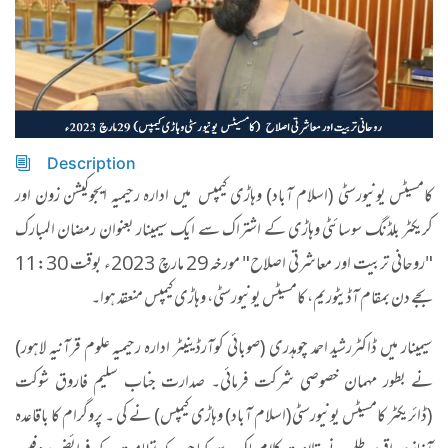
Description
کامسیٹس یونیورسٹی (اسلام آباد) وہاڑی کیمپس میں ادارہ رحیمیہ ایجوکیشن زون اور
کریکٹر بلڈنگ سوسائٹی وہاڑی کے اشتراک سے ایک سیمینار بعنوان رمضان المبارک
"روحانی تربیت اور معاشرتی اصلاح" مورخہ 29 مارچ 2023ء بوقت 11:30
بجے دن بمقام آڈیٹوریم، کامسیٹس یونیورسٹی، وہاڑی کیمپس منعقد ہوا۔
سیمینار میں ڈاکٹررشید احمد چوہدری (صوبائی کوآرڈینیٹر ادارہ رحیمیہ علوم قرآنیہ لاہور)
نے بطور مہمان خصوصی شرکت فرمائی۔ صدارت جناب سلیم فاروق شوکت
(ڈائریکٹر کامسیٹس یونیورسٹی(اسلام آباد) وہاڑی کیمپس) نے کی ۔ پروگرام کا باقاعدہ