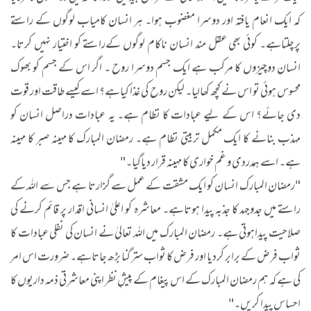
کہ ایک انعام یافتہ اور دوسرا مغضوب ہوا۔ ہر انسان کامیاب لوگوں کے راستے
پرچلتاہے۔ کوئی بھی عقل مند انسان ناکام لوگوں کےراستے کو اختیار نہیں کرتا۔
انسان دوچیزوں کا مرکب ہے ایک جسم دوسرا روح ۔ اگر اس کے جسم کو بھوک
محسوس ہوئی تو اس نے کچھ کھالیا۔ لیکن روح کی غذا کیاہے؟ اسے کیسے طاقت اور قوت
دی جائے؟ اس کے لیے عبادات کا نظام ہے۔ یہ عبادات دراصل انسان کو
مہذب بنانے کا ایک مکمل تربیتی نظام ہے۔ رمضان المبارک کا مہینہ صبر کا مہینہ
ہے۔ اسے ہمدردی و غم خواری کا مہینہ قرار دیاگیا۔"
"رمضان المبارک انسان کو ایک مشقت کے عمل سے گزارتا ہے جس سے اللہ کے
راستے میں جدوجہد کا جذبہ پیدا ہوتاہے۔ معاشرہ کو اعلیٰ انسانی اقدار پر قائم کرنے کی
صلاحیت پیداہوتی ہے۔ رمضان المبارک میں اللہ تعالیٰ نے انسان کی نفلی عبادات کا
ثواب فرض کے برابر کردیا اور فرض کا ثواب ستر گنا بڑھ جاتاہے۔ ضرورت اس امر
کی ہے کہ ہم رمضان المبارک کے اس پیغام کے پیشِ نظر اپنی معاشرتی ذمہ داریوں کا
احساس پیدا کریں۔"