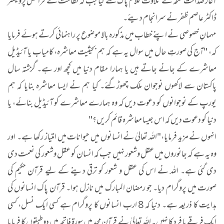
آغاز صداقت طلحہ نے تلاوت کلام پاک سے کیا جب کہ نظامت کے فرائض پروفیسر
ڈاکٹر عاصم ظفر نے سرانجام دیئے۔
مہمانِ خصوصی نے اپنے خطاب میں مذکورہ بالا موضوع پر راہنمائی کرتے ہوئے فرمایا
کہ، "آج کی صورتِ حال میں سوال یہ ہے کہ ہم بحیثیت معاشرہ، کامیاب یا آئیڈیل
معاشرے کے جانے جاتے ہیں یا ہمارا مقام دنیا میں کچھ اور ہے۔ گزشتہ سال
پاکستان سے لاکھوں نوجوان ملک چھوڑگئے۔ کیا ہم نے ایسا معاشرہ بنایا کہ ہم
یورپ کے نوجوانوں کو دعوت دیں کہ وہ ہمارے معاشرے کو آئیڈیل بنائے، یا
دنیا کو دعوت دیں کہ اس جیسا معاشرہ قائم کریں؟"
انہوں نے مزید فرمایا،"اللہ تعالیٰ نے انسانوں میں حیوانات میں امتیاز رکھا ہے۔ اور
وہ یہ ہے کہ جانوروں میں عقل وشعور نہیں جب کہ انسان کو عقل وشعور کی نعمت دی
دی گئی ہے۔ اللہ نے اس کی عقل و شعور کو ترقی دینے کے لیے قرآن حکیم کی
صورت میں پروگرام دیا۔ جو رمضان المبارک میں نازل ہوا۔ قرآن پاک انسانوں کی
ہدایت کا ذریعہ ہے۔ دنیا کہ 8 ارب انسانوں کا پروگرام ہے کسی ایک نسل، کسی
ایک فرقے یا فرد کا نہیں۔ اللہ تعالیٰ نے قرآن مجید میں سورۃ فاتحہ میں دوطبقوں کا فرمایا