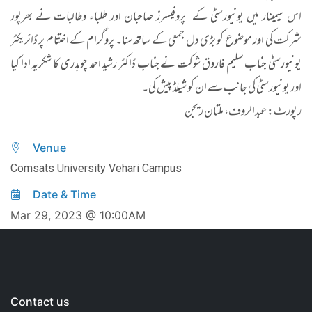
اس سیمینار میں یونیورسٹی کے پروفیسرز صاحبان اور طلباء وطالبات نے بھرپور
شرکت کی اور موضوع کو بڑی دل جمعی کے ساتھ سنا۔ پروگرام کے اختتام پر ڈائریکٹر
یونیورسٹی جناب سلیم فاروق شوکت نے جناب ڈاکٹر رشید احمد چوہدری کا شکریہ ادا کیا
اور یونیورسٹی کی جانب سے ان کو شیلڈ پیش کی۔
رپورٹ: عبدالروف، ملتان ریجن
Venue
Comsats University Vehari Campus
Date & Time
Mar 29, 2023 @ 10:00AM
Contact us