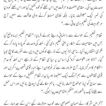
وحدت پیدا کی۔ مقامی صنعت و حرفت میں اس خطے کو خود کفیل کیا اور اس خطے کو دنیا
کی نمبر ایک معیشت بنایا۔ جبکہ غلامی مسلط کرنے والی طاقت سے ہمیں آج
مرعوبیت کی تعلیم دی جاتی ہے۔"
نظامِ تعلیم کے حوالے سے راہنمائی دیتے ہوئے فرمایا، "نظام تعلیم ایسا وضع کیا
جس میں مقامیت کے انکار پر مبنی تعلیم دی گئی ، خطہ کی وحدت کو پارہ پارہ کر کے
فکری انتشار پیدا کیا۔ مذہبی لڑائیوں کے ذریعے لوگوں میں دین سے نفرت کا بیج بویا
گیا۔ 'لڑاؤ اور حکومت کرو' کی اساس پر سیاسی نظام کے ذریعے اس خطہ کو عدمِ
استحکام کا مرکز بنایا۔ آج ضرورت ہے کہ نوجوان اپنے اندر قومی شعور پیدا کریں اور
قومی تقاضوں سے ہم آہنگ ایک مضبوط اور پائیدار نظام تشکیل دینے کے حوالے
سے سماج کو اپنا موضوع بحث بنائیں۔ باہم مکالمے کی اپروچ بنائیں اور اس عمل
سے یقیناً ایک باشعور اور منظم اجتماعیت پیدا ہوگی۔"
آخر میں شرکاء نے مہمان خصوصی سے خوب سوالات کیے اس کے بعد دعاء کے