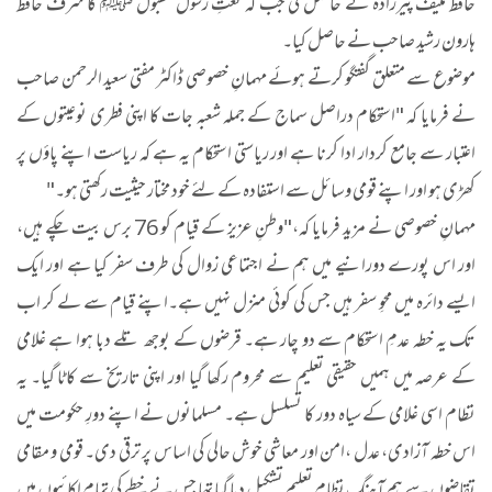
حافظ منیف پیرزادہ نے حاصل کی جب کہ نعتِ رسول مقبول ﷺ کا شرف حافظ
ہارون رشید صاحب نے حاصل کیا۔
موضوع سے متعلق گفتگو کرتے ہوئے مہمانِ خصوصی ڈاکٹر مفتی سعید الرحمن صاحب
نے فرمایا کہ "استحکام دراصل سماج کے جملہ شعبہ جات کا اپنی فطری نوعیتوں کے
اعتبار سے جامع کردار ادا کرنا ہے اور ریاستی استحکام یہ ہے کہ ریاست اپنے پاؤں پر
کھڑی ہو اور اپنے قومی وسائل سے استفادہ کے لئے خود مختار حیثیت رکھتی ہو۔"
مہمانِ خصوصی نے مزید فرمایا کہ،"وطنِ عزیز کے قیام کو 76 برس بیت چکے ہیں،
اور اس پورے دورانیے میں ہم نے اجتماعی زوال کی طرف سفر کیا ہے اور ایک
ایسے دائرہ میں محوِ سفر ہیں جس کی کوئی منزل نہیں ہے۔اپنے قیام سے لے کر اب
تک یہ خطہ عدمِ استحکام سے دو چار ہے۔ قرضوں کے بوجھ تلے دبا ہوا ہے غلامی
کے عرصہ میں ہمیں حقیقی تعلیم سے محروم رکھا گیا اور اپنی تاریخ سے کاٹا گیا۔ یہ
نظام اسی غلامی کے سیاہ دور کا تسلسل ہے۔ مسلمانوں نے اپنے دورِ حکومت میں
اس خطہ آزادی، عدل ،امن اور معاشی خوش حالی کی اساس پر ترقی دی۔ قومی و مقامی
تقاضوں سے ہم آہنگ نظامِ تعلیم تشکیل دیا گیا تھا جس نے خطے کی تمام اکائیوں میں