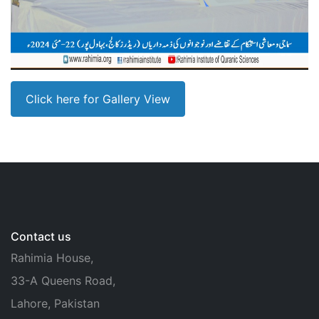
Click here for Gallery View
Contact us
Rahimia House,
33-A Queens Road,
Lahore, Pakistan