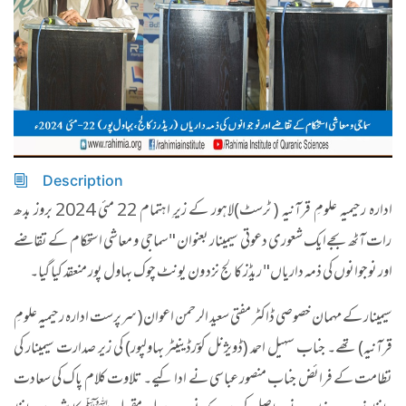
Description
ادارہ رحیمیہ علومِ قرآنیہ ( ٹرسٹ)لاہور کے زیرِ اہتمام 22 مئی 2024 بروز بدھ
رات آٹھ بجےایک شعوری دعوتی سیمینار بعنوان "سماجی و معاشی استحکام کے تقاضے
اور نوجوانوں کی ذمہ داریاں" ریڈز کالج نزد ون یونٹ چوک بہاول پور منعقد کیا گیا۔
سیمینار کے مہمان خصوصی ڈاکٹر مفتی سعید الرحمن اعوان( سرپرست ادارہ رحیمیہ علومِ
قرآنیہ) تھے۔ جناب سہیل احمد (ڈویژنل کوۤرڈینیٹر بہاولپور) کی زیر صدارت سیمینار کی
نظامت کے فرائض جناب منصور عباسی نے ادا کیے۔ تلاوت کلام پاک کی سعادت