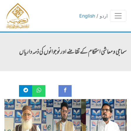
اردو
/
English
سماجی و معاشی استحکام کے تقاضے اور نوجوانوں کی ذمہ داریاں