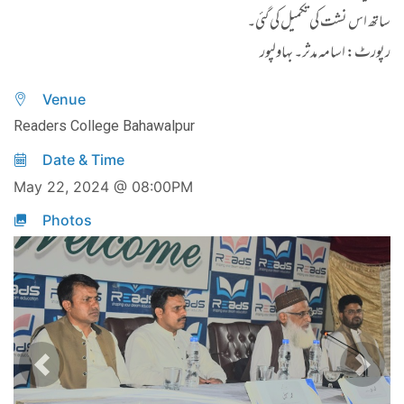
ساتھ اس نشت کی تکمیل کی گئی۔
رپورٹ: اسامہ مدثر۔ بہاولپور
Venue
Readers College Bahawalpur
Date & Time
May 22, 2024 @ 08:00PM
Photos
Previous
Next