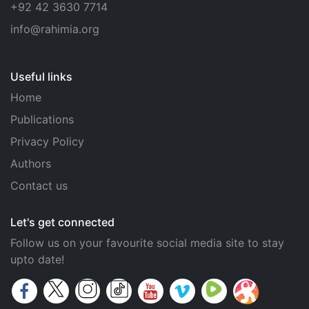
+92 42 3630 7714
info@rahimia.org
Useful links
Home
Publications
Privacy Policy
Authors
Contact us
Let's get connected
Follow us on your favourite social media site to stay
upto date!