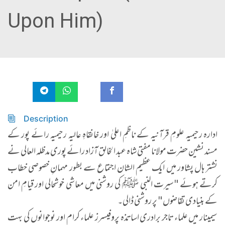
Upon Him)
Description
ادارہ رحیمیہ علومِ قرآنیہ کے ناظمِ اعلیٰ اور خانقاہِ عالیہ رحیمیہ رائے پور کے
مسند نشین حضرت مولانا مفتی شاہ عبد الخالق آزاد رائے پوری مدظلہ العالی نے
نشتر ہال پشاور میں ایک عظیم الشان اجتماع سے بطور مہمانِ خصوصی خطاب
کرتے ہوئے "سیرت النبی ﷺ کی روشنی میں معاشی خوشحالی اور قیامِ امن
کے بنیادی تقاضوں" پر روشنی ڈالی۔
سیمینار میں علماء تاجر برادری اساتذہ پروفیسرز علماء کرام اور نوجوانوں کی بہت