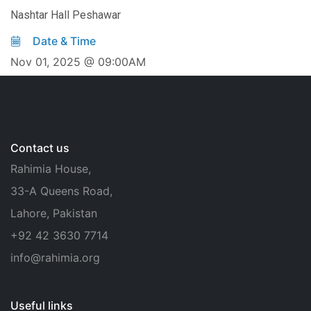
Nashtar Hall Peshawar
Date & Time
Nov 01, 2025 @ 09:00AM
Contact us
Rahimia House,
33-A Queens Road,
Lahore, Pakistan
+92 42 3630 7714
info@rahimia.org
Useful links