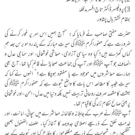
2) پروفیسر ڈاکٹر محمد ناصر عبد العزیز مدظلہ
3) پروفیسر ڈاکٹر تاج افسر مدظلہٰ
بمقام نشتر ہال پشاور
​حضرت مفتی صاحب نے فرمایا کہ: “آج ہمیں اس امر پر غور کرنے کی
ضرورت ہے کہ حضور اکرم ﷺ کی سیرتِ مبارکہ کے پندرہ سو برس بعد ہم
کہاں کھڑے ہیں؟ کیا وہ سیاسی آزادی، معاشی خوشحالی، اور سماجی عدل و
انصاف جو آپ ﷺ اور آپ کی جماعتِ صحابہؓ نے قائم کیا تھا، آج بھی
ہمارے معاشروں میں موجود ہے یا مفقود ہوچکا ہے؟” انہوں نے کہا کہ
سیرتِ طیبہ کا مطالعہ اس بات کا واضح ثبوت ہے کہ حضور اکرم ﷺ کی
بعثت کا مقصد صرف روحانی تربیت نہیں بلکہ دنیا میں عدل، امن، اور خوشحالی
پر مبنی صالح نظامِ زندگی کا قیام تھا۔
آپ ﷺ نے عرب کے جاہلانہ و ظالمانہ معاشرے میں سچائی، امانت، اور
خدمتِ خلق کے ذریعے اصلاحی جدوجہد کا آغاز کیا۔ حلف الفضول جیسی
تنظیموں میں شمولیت کے ذریعے مظلوموں کا دفاع کیا اور نبوت کے بعد