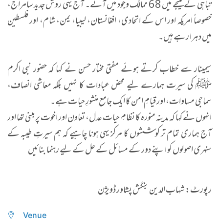
تباہی کے نتیجے میں 68 ممالک وجود میں آئے۔ آج یہی روش جدید سامراج،
خصوصاً امریکہ اور اس کے اتحادی، افغانستان، لیبیا، یمن، شام، اور فلسطین
میں دہرا رہے ہیں۔
سیمینار سے خطاب کرتے ہوئے مفتی مختار حسن نے کہا کہ حضور نبی اکرم
ﷺ کی سیرت ہمارے لیے محض عبادات کا نہیں بلکہ معاشی انصاف،
سماجی مساوات، اور قیامِ امن کا ایک جامع منشورِ حیات ہے۔
انہوں نے کہا کہ مدینہ منورہ کا نظامِ حیات عدل، تعاون اور اخوت پر مبنی تھا اور
آج ہماری تمام تر کوششوں کا مرکز یہی ہونا چاہیے کہ ہم سیرتِ طیبہ کے
سنہری اصولوں کو اپنے دور کے مسائل کے حل کے لیے رہنما بنائیں
رپورٹ: شہاب الدین بنگش پشاور ڈویژن
Venue