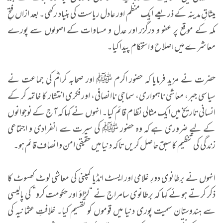
میثاقِ مدینہ کے ذریعے ایک منظم اور عادل ریاست کی بنیاد رکھی۔ بعد ازاں فتحِ
مکہ کے موقع پر عفو و درگزر اور عدل و مساوات کے اصولوں سے پورے
معاشرے میں اصلاح و استحکام پیدا کیا۔
حضرت نے مزید فرمایا کہ حضور اکرم ﷺ اور صحابہ کرامؓ کی جماعت نے
سیاسی جبر، معاشی ناہمواری، سماجی ناانصافی، اور فکری انتشار کا خاتمہ کر کے
انسانی تاریخ میں ایک مثالی نظام قائم کیا۔ انہوں نے کہا کہ آج کے نوجوانوں
کے لیے ضروری ہے کہ وہ حضور ﷺ کی سیرت سے انفرادی و اجتماعی
زندگی کی تنظیم کا سبق حاصل کریں تاکہ دنیا میں حقیقی امن و انصاف قائم ہو۔
انہوں نے برطانوی دورِ غلامی اور ایسٹ انڈیا کمپنی کی معاشی لوٹ کھسوٹ کا
ذکر کرتے ہوئے کہا کہ برطانوی سامراج نے “لڑاؤ اور حکومت کرو” کی پالیسی
سے ہندوستان سمیت پوری دنیا میں قوموں کو تقسیم کیا۔ خلافتِ عثمانیہ کی