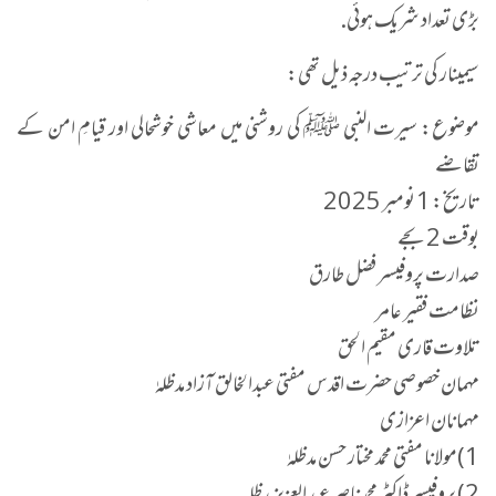
بڑی تعداد شریک ہوئی.
سیمینار کی ترتیب درجہ ذیل تھی:
موضوع: سیرت النبی ﷺ کی روشنی میں معاشی خوشحالی اور قیامِ امن کے
تقاضے
تاریخ: 1 نومبر 2025
بوقت 2 بجے
صدارت پروفیسر فضل طارق
نظامت فقیر عامر
تلاوت قاری مقیم الحق
مہمان خصوصی حضرت اقدس مفتی عبدالخالق آزاد مدظلہٰ
مہمانان اعزازی
1)مولانا مفتی محمد مختار حسن مدظلہٰ