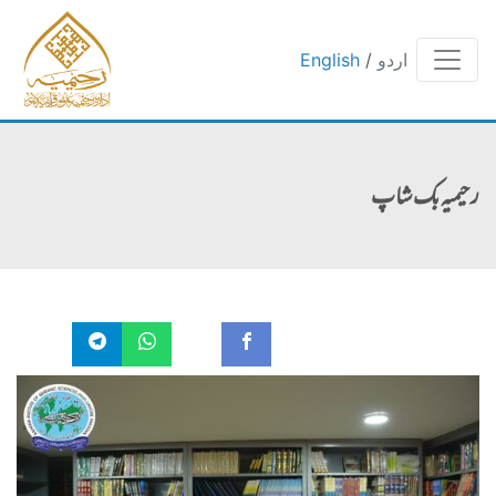
اردو
/
English
رحیمیہ بک شاپ