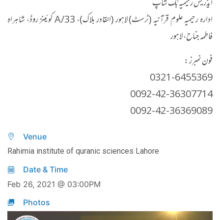
ایڈریس رحیمیہ بُک شاپ
ادارہ رحیمیہ علومِ قرآنیہ (ٹرسٹ) لاہور (القادر بلاک)، 33/A کوئینز روڈ، شاہراہِ
فاطمہ جناح، لاہور
فون نمبرز :
0321-6455369
0092-42-36307714
0092-42-36369089
Venue
Rahimia institute of quranic sciences Lahore
Date & Time
Feb 26, 2021 @ 03:00PM
Photos