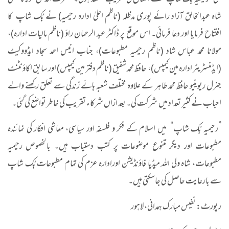
نئی ”رحیمیہ بُک شاپ“ کے افتتاح کی تقریب منعقد ہوئی۔ حضرت اقدس مولانا مفتی
شاہ عبدالخالق آزاد رائے پوری مدظلہ (ناظم اعلیٰ ادارہ رحیمیہ) نے بُک شاپ کا
افتتاح فرمایا اور دعا فرمائی۔ اس موقع پر ڈاکٹر عبد الرحمان راؤ (ناظم مالیات ادارہ)،
مولانا محمد عباس شاد (ناظم رحیمیہ مطبوعات)، جناب انیس احمد سجاد ایڈووکیٹ
(ایڈمنسٹریٹر ادارہ مین کیمپس)، حافظ محمد شفیق (ناظم دفتر مین کیمپس) اور سابق اکاؤنٹنٹ
جنرل ریوینیو حافظ محمد طاہر کے علاوہ مختلف شعبہ ہائے زندگی سے تعلق رکھنے والے
احباب نے کثیر تعداد میں شرکت کی۔ بعد ازاں شرکاء تقریب کی خاطر تواضع کی گئی۔
”رحیمیہ بُک شاپ“ میں اسلام کے فکر و فلسفہ اور سیاسی، معاشی افکار کی نمائندہ
مطبوعات اور دیگر متنوع موضوعات پر کتب دستیاب ہیں۔ بالخصوص رحیمیہ
مطبوعات، شاہ ولی اللہ میڈیا فاؤنڈیشن اورادارہ عزم کی تمام مطبوعات بُک شاپ
سے بارعایت حاصل کی جاسکتی ہیں۔
رپورٹ: نفیس مبارک ہمدانی، لاہور