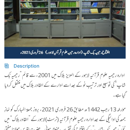
Description
ادارہ رحیمیہ علومِ قرآنیہ لاہور کے العزیز بلاک میں 2001ء سے قائم ”رحیمیہ بُک
شاپ“ کی توسیع اور ترتیبِ نو کے بعد اسے ادارے کے القادر بلاک میں منتقل کردیا
گیا ہے۔
مؤرخہ 13 رجب 1442ھ مطابق 26 فروری 2021ء بروز جمعۃ المبارک کو نمازِ
جمعہ کی ادائیگی کے بعد ادارہ رحیمیہ علومِ قرآنیہ (ٹرسٹ) لاہور کے ”القادر بلاک“ میں