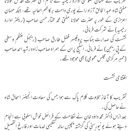
تقریب کے مہمانِ خصوصی ادارہ رحیمیہ کے ناظمِ اعلیٰ حضرت اقدس مولانا
مفتی شاہ عبد الخالق آزاد رائے پوری دامت برکاتہم العالیہ تھے، جبکہ مہمانِ
اعزازی کے طور پر حضرت مولانا مفتی محمد مختار حسن صاحب (ریکٹر ادارہ
رحیمیہ) نے شرکت فرمائی۔
نشست کی صدارت جناب پروفیسر فضل طارق صاحب (ریجنل منتظمِ وسطی
کے پی ریجن) نے فرمائی۔ اسٹیج پر ان کے ہمراہ صاحب زادہ رشید احمد صاحب
(ممبر مرکزی مجلسِ عمومی) بھی موجود تھے۔
افتتاحی نشست
تقریب کا آغاز تلاوتِ کلامِ پاک سے ہوا جس کی سعادت انجینئر اسحاق شاہ
نے حاصل کی۔
بعد ازاں ڈاکٹر محمد داؤد خان نے نظامت کے فرائض خوش اسلوبی سے انجام
دیتے ہوئے یونیورسٹی کی گزشتہ پچیس سالہ تنظیمی خدمات اور فارغ التحصیل