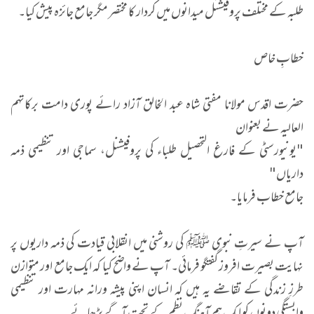
طلبہ کے مختلف پروفیشنل میدانوں میں کردار کا مختصر مگر جامع جائزہ پیش کیا۔
خطابِ خاص
حضرت اقدس مولانا مفتی شاہ عبد الخالق آزاد رائے پوری دامت برکاتہم
العالیہ نے بعنوان
"یونیورسٹی کے فارغ التحصیل طلباء کی پروفیشنل، سماجی اور تنظیمی ذمہ
داریاں"
جامع خطاب فرمایا۔
آپ نے سیرتِ نبوی ﷺ کی روشنی میں انقلابی قیادت کی ذمہ داریوں پر
نہایت بصیرت افروز گفتگو فرمائی۔ آپ نے واضح کیا کہ ایک جامع اور متوازن
طرزِ زندگی کے تقاضے یہ ہیں کہ انسان اپنی پیشہ ورانہ مہارت اور تنظیمی