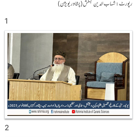
رپورٹ: شہاب الدین بنگش (پشاور یویژن)
1
2