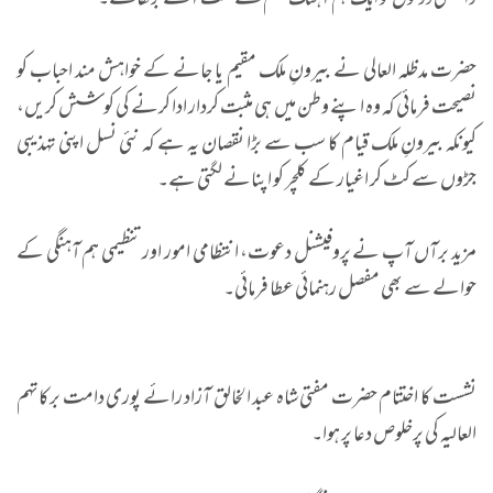
وابستگی دونوں کو ایک ہم آہنگ نظم کے تحت آگے بڑھائے۔
حضرت مدظلہ العالی نے بیرونِ ملک مقیم یا جانے کے خواہش مند احباب کو
نصیحت فرمائی کہ وہ اپنے وطن میں ہی مثبت کردار ادا کرنے کی کوشش کریں،
کیونکہ بیرونِ ملک قیام کا سب سے بڑا نقصان یہ ہے کہ نئی نسل اپنی تہذیبی
جڑوں سے کٹ کر اغیار کے کلچر کو اپنانے لگتی ہے۔
مزید برآں آپ نے پروفیشنل دعوت، انتظامی امور اور تنظیمی ہم آہنگی کے
حوالے سے بھی مفصل رہنمائی عطا فرمائی۔
نشست کا اختتام حضرت مفتی شاہ عبد الخالق آزاد رائے پوری دامت برکاتہم
العالیہ کی پرخلوص دعا پر ہوا۔