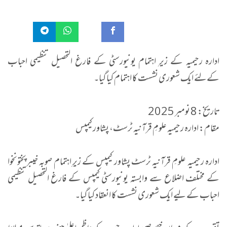
ادارہ رحیمیہ کے زیرِ اہتمام یونیورسٹی کے فارغ التحصیل تنظیمی احباب
کےلئے ایک شعوری نشست کا اہتمام کیا گیا۔
تاریخ: 8 نومبر 2025
مقام: ادارہ رحیمیہ علومِ قرآنیہ ٹرسٹ، پشاور کیمپس
ادارہ رحیمیہ علومِ قرآنیہ ٹرسٹ پشاور کیمپس کے زیرِ اہتمام صوبہ خیبرپختونخوا
کے مختلف اضلاع سے وابستہ یونیورسٹی کیمپس کے فارغ التحصیل تنظیمی
احباب کے لیے ایک شعوری نشست کا انعقاد کیا گیا۔