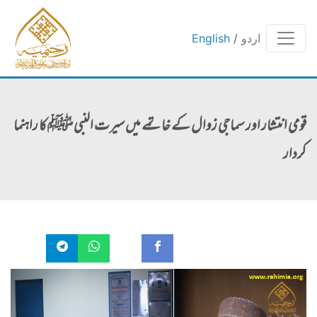
اردو
/
English
قومی انتشار اور سماجی زوال کے خاتمے میں سیرت النبی ﷺ کا راہنما
کردار