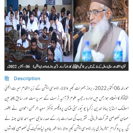
Description
مورخہ 06 اکتوبر 2022ء بروز جمعرات کبیر والا لاء ایسوسی ایشن کے زیر اہتمام سیرت البنی
ﷺ کا انعقاد ہوا جس میں ادارہ رحیمیہ علوم قرآنیہ ٹرسٹ کے سرپرست اور سابق چیئرمین
اسلامک اسٹڈیز بہاؤ الدین زکریا یونیورسٹی ملتان پروفیسر ڈاکٹر سعید الرحمن اعوان نے بطور
مہمانِ خصوصی شرکت فرمائی۔ تقریب کی صدارت بار کے صدر حاجی سعید احمد خان بھٹہ نے
کی. یہ پروگرام سیکریٹری بار ایسوسی ایشن کبیر والا راؤ اطہر جاوید ایڈووکیٹ کی خصوصی کاوشوں