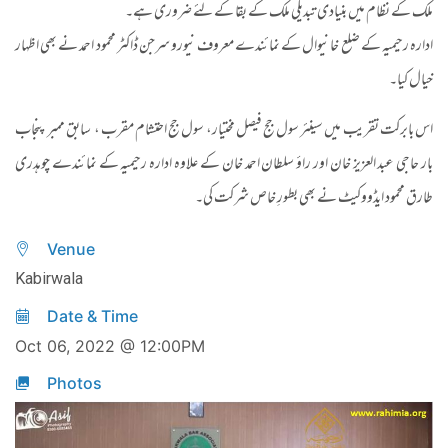
ملک کے نظام میں بنیادی تبدیلی ملک کے بقا کے لئے ضروری ہے۔
ادارہ رحیمیہ کے ضلع خانیوال کے نمائندے معروف نیورو سرجن ڈاکٹر محمود احمد نے بھی اظہار
خیال کیا۔
اس بابرکت تقریب میں سینئر سول جج فیصل مختیار، سول جج احتشام مقرب ، سابق ممبر پنجاب
بار حاجی عبد العزیز خان اور راؤ سلطان احمد خان کے علاوہ ادارہ رحیمیہ کے نمائندے چوہدری
طارق محمود ایڈووکیٹ نے بھی بطورِ خاص شرکت کی۔
Venue
Kabirwala
Date & Time
Oct 06, 2022 @ 12:00PM
Photos