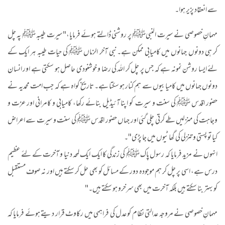
سے انعقاد پزیر ہوا۔
مہمانِ خصوصی نے سیرت النبیﷺ پر روشنی ڈالتے ہوئے فرمایا،"سیرت طیبہ ﷺ پہ چل
کر ہی دونوں جہانوں میں کامیابی ممکن ہے۔نبی آخر الزماں ﷺ کی حیات طیبہ ہر ایک کے
لئے ایسا روشن نمونہ ہے کہ جس پر چل کر اللہ کی رضا و خوشنودی حاصل ہو سکتی ہے اور انسان
دونوں جہانوں میں کامیابیوں سے ہم کنار ہو سکتا ہے۔ تاریخ گواہ ہے کہ جب امت محمدیہ نے
حضور اقدس ﷺ کی سنت و سیرت کو اپنا آئیڈیل بنائے رکھا، کامیابی و کامرانی اور عزت و
وجاہت کی منزلیں طے کرتی چلی گئی اور جہاں حضور اقدس ﷺ کی سنت و سیرت سے اعراض
کیا تو پستی و تنزلی کی گھاٹیوں میں جا پڑی"۔
انہوں نے مزید فرمایا کہ رسول پاک ﷺ کی زندگی کا ایک ایک لمحہ دنیا و آخرت کے لئے عظیم
درس ہے، اسی پر چل کر ہم موجودہ دور کے مسائل کو بھی حل کر سکتے ہیں اور نہ صوف مستقبل
کو بہتر بنا سکتے ہیں بلکہ آخرت میں بھی سرخرو ہو سکتے ہیں۔"
مہمانِ خصوصی نے مروجہ عدالتی نظام کو عدل کی فراہمی میں رکاوٹ قرار دیتے ہوئے فرمایا کہ