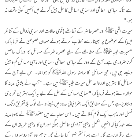
کوامام شاہ ولی اللہ دہلویؒ کے افکار کی روشنی میں دینی شعور حاصل کرنے کی ضرورت
ہے تاکہ سیاسی، معاشی اور سماجی مسائل کا حل پیش کرنے میں اُنھیں کوئی دقت نہ
ہو۔"
سیرت النبی ﷺ اور عصر حاضر کے تقاضے (قومی حالات اور سماجی زوال کے تناظر
میں) کے موضوع پر سیمینار سے خطاب کرتے ہوئے مہمانِ خصوصی نے فرمایا کہ،
"سیرت طیبہ ﷺ کے مطالعے کے لیے عصرِحاضر کے مسائل کا ادراک حاصل
کرنا ضروری ہے۔ آج کے دور کے سیاسی، معاشی ، سماجی اور مذہبی مسائل کم و بیش
ویسے ہی ہیں، جن مسائل کا سامنا رسول اللہﷺ کو ہوا تھا۔ اس لیے آج کے
مسائل کا بہترین اور واحد حل سیرت طیبہﷺ میں ہے۔" آپ نے میثاقِ مدینہ کا
حوالہ دیتے ہوئے فرمایا کہ، "سماجی مسائل کے حل کے لیے یہ ایک بہترین تحریری
دستاویز ہے جس کے مطابق ایک جغرافیائی حدود میں بسنے والے لوگ بلاتفریق رنگ،
نسل اور مذہب ایک قوم کہلاتے ہیں۔ اِس معاہدے میں حضورﷺ نے یہودِ مدینہ
سے عہد کیا کہ انھیں مکمل مذہبی آزادی حاصل ہوگی اور ان کا مذہبی طریقہ ان کے
لیے برقرار رہے گا۔ اسے جبراً ختم نہیں کیا جائے گا۔ تاہم وہ بھی دوسروں کے