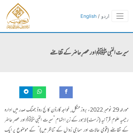
اردو
/
English
سیرت النبی ﷺ اور عصرِ حاضر کے تقاضے
مورخہ 29 نومبر 2022ء بروز منگل, خواجہ گارڈن کالج روڈ جھنگ صدر میں ادارہ
رحیمیہ علومِ قرآنیہ (ٹرسٹ) لاہور کے زیرِ اہتمام ”سیرت النبی ﷺ اور عصرِ حاضر
کے تقاضے (قومی حالات اور سماجی زوال کے تناظر میں)“ کے موضوع پر ایک