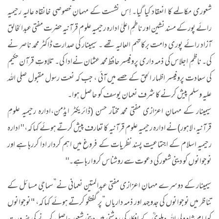
شعوری مکالمے کا انعقاد کیا گیا۔ اِس نشست کے مہمانِ خصوصی خانقاہ عالیہ رحیمیہ
رائے پور کے مسند نشین اور ناطمِ اعلیٰ ادارہ رحیمیہ علوم قرآنیہ حضرت مفتی عبدالخالق
آزاد رائے پوری دامت برکاتہم العالیہ تھے ۔ سیمینار کی صدارت ڈاکٹر محمد ناصر نے
کی۔ ناظمِ اجلاس کی ذمہ داری پروفیسر حافظ محمد عثمان نےادا کی۔ تلاوتِ قرآن حکیم
کی سعادت پروفیسر اظہار الحق کے حصے میں آئی ، جب کہ نعت رسول مقبول صلی اللہ
علیہ وسلم پیش کرنے کا شرف نعمان یوسف کو حاصل ہوا۔
سیمینار کے مہمانِ اعزازی مفتی محمد مختار حسن (ڈائریکٹر ایڈمن،ادارہ رحیمیہ علومِ
قرآنیہ، لاہور) نے ادارہ رحیمیہ علوم قرآنیہ کا تعارف پیش کرتے ہوئے کہا کہ، ''ادارہ
رحیمیہ اسلام کے اجتماعیت پسند نظریات کے فروغ میں اہم کردار ادا کررہا ہے اور
نوجوانوں کو دینی شعور کی دعوت سے روشناس کروا رہا ہے۔''
سیمینار کے دوسرے مہمانِ اعزازی مفتی عبدالمتین نعمانی نے”سماجی مسائل کے
تناظر میں نوجوانوں کی جدوجہد اور ذمہ داریاں“پر گفتگو کرتے ہوئے کہا کہ، "نوجوانوں