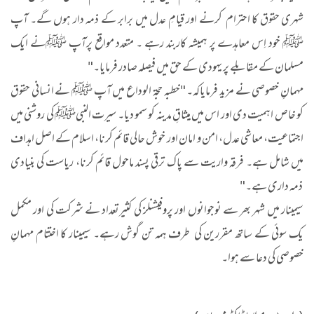
شہری حقوق کا احترام کرنے اور قیامِ عدل میں برابر کے ذمہ دار ہوں گے۔ آپ
ﷺ خود اِس معاہدے پر ہمیشہ کاربند رہے ۔ متعدد مواقع پرآپ ﷺنے ایک
مسلمان کے مقابلے پر یہودی کے حق میں فیصلہ صادر فرمایا۔"
مہمانِ خصوصی نے مزید فرمایاکہ۔ "خطبہ حجۃ الوداع میں آپ ﷺ نے انسانی حقوق
کو خاص اہمیت دی اور اس میں میثاقِ مدینہ کو سمو دیا۔ سیرت النبیﷺ کی روشنی میں
اجتماعیت، معاشی عدل، امن و امان اور خوش حالی قائم کرنا، اسلام کے اصل اہداف
میں شامل ہے۔ فرقہ واریت سے پاک ترقی پسند ماحول قائم کرنا، ریاست کی بنیادی
ذمہ داری ہے۔"
سیمینار میں شہر بھر سے نوجوانوں اور پروفیشنلز کی کثیرتعداد نے شرکت کی اور مکمل
یک سوئی کے ساتھ مقررین کی طرف ہمہ تن گوش رہے۔ سیمینار کا اختتام مہمانِ
خصوصی کی دعا سے ہوا۔