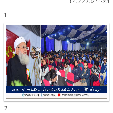
(رپورٹ:مولانا ڈاکٹر محمد ناصر)
1
2