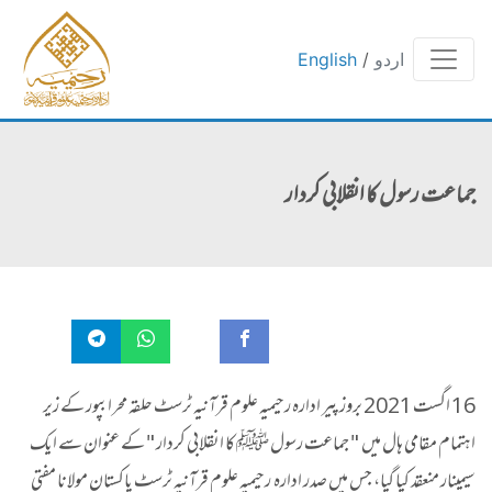
اردو
/
English
جماعت رسول کا انقلابی کردار
16 اگست 2021 بروز پیر ادارہ رحیمیہ علوم قرآنیہ ٹرسٹ حلقہ محرابپور کے زیر
اہتمام مقامی ہال میں " جماعت رسول ﷺ کا انقلابی کردار " کے عنوان سے ایک
سیمینار منعقد کیا گیا، جس میں صدر ادارہ رحیمیہ علوم قرآنیہ ٹرسٹ پاکستان مولانا مفتی