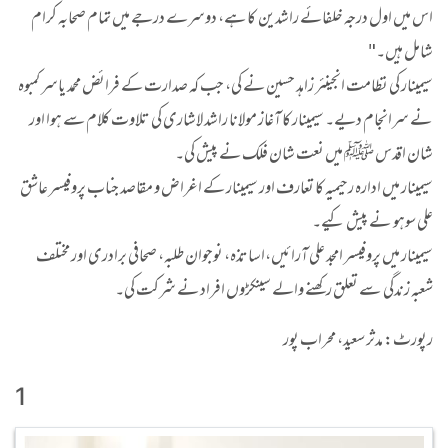
اس میں اول درجہ خلفائے راشدین کا ہے، دوسرے درجے میں تمام صحابہ کرام
شامل ہیں۔"
سیمینار کی نظامت انجینئر زاہد حسین نے کی، جب کہ صدارت کے فرائض محمد یاسر کمبوہ
نے سرانجام دیے۔ سیمینار کا آغاز مولانا راشد لاشاری کی تلاوت کلام سے ہوا اور
شان اقدس ﷺ میں نعت شان فلک نے پیش کی۔
سیمینار میں ادارہ رحیمیہ کا تعارف اور سیمینار کے اغراض و مقاصد جناب پروفیسر عاشق
علی سوہو نے پیش کیے۔
سیمینار میں پروفیسر امجد علی آرائیں،اساتذہ، نوجوان طلبہ، صحافی برادری اور مختلف
شعبہ زندگی سے تعلق رکھنے والے سینکڑوں افراد نے شرکت کی۔
رپورٹ: مدثر سعید، محراب پور
1