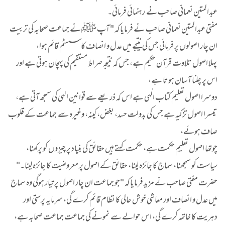
عبدالمتین نعمانی صاحب نے رہنمائی فرمائی۔
مفتی عبدالمتین نعمانی صاحب نے فرمایا کہ " آپ ﷺ نے جماعت صحابہ کی تربیت
ان چار اصولوں پر فرمائی جس کی نتیجے میں عدل و انصاف کا سسٹم قائم ہوا،
پہلا اصول تلاوت قرآن حکیم ہے، جس کہ نتیجہ صراط مستقیم کی پہچان ہوتی ہے اور
اس پر چلنا آسان ہوتا ہے،
دوسرا اصول تعلیم کتاب الٰہی ہے اس کہ ذریعے سے قوانین الہی کی سمجھ آتی ہے،
تیسرا اصول تزکیہ ہے جس کی بدولت حسد، بغض، کینہ، وغیرہ سے جماعت کے قلوب
صاف ہوئے،
چوتھا اصول تعلیمِ حکمت ہے، حکمت کہتے ہیں حقائق کی بنیاد پر چیزوں کو پرکھنا،
سیاست کو سمجھنا، سماج کا جائزہ لینا، حقائق کے اصول پر معروضیت کا جائزہ لینا۔"
حضرت مفتی صاحب نے مزید فرمایا کہ "جو جماعت ان چار اصول پر تیار ہوگی وہ سماج
میں عدل و انصاف اور معاشی خوش حالی کا نظام قائم کرے گی، سرمایہ پرستی اور
دہریت کا خاتمہ کرے گی، اس حوالے سے نمونے کی جماعت جماعت صحابہ ہے،