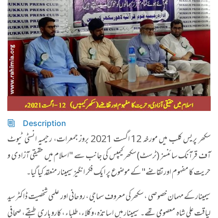
Description
سکھر پریس کلب میں مورخہ 12 اگست 2021 بروز جمعرات، رحیمیہ انسٹی ٹیوٹ
آف قرآنک سائنسز (ٹرسٹ) سکھر کیمپس کی جانب سے "اسلام میں حقیقی آزادی و
حریت کا مفہوم اورتقاضے" کے موضوع پر ایک فکر انگیز سیمینار منعقد کیا گیا۔
سیمینار کے مہمان خصوصی ، سکھر کی معروف سماجی ، روحانی اور علمی شخصیت ڈاکٹر سید
لیاقت علی شاہ معصومی تھے۔ سیمینار میں اساتذہ،وکلاء، طلباء، کاروباری طبقے، صحافی