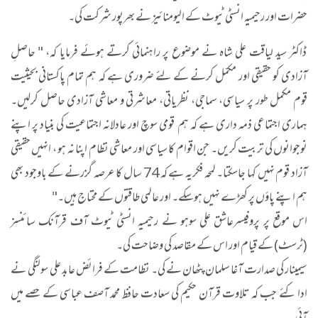
حضرات اور رحیمیہ انسٹی ٹیوٹ کے الیومنائیز نے بھرپور شرکت کی۔
ڈاکٹر سید لیاقت علی شاہ نے موضوع پر راہنمائی کرتے ہوئے فرمایا کہ، " حاصلِ
آزادی کو حقیقی اور مکمّل کرنے کے لئے ضروری ہے کہ ہم تمام پاکستانی بحیثیت
قوم مکمل طور پر سیاسی، سماجی، نظریاتی، معاشرتی و معاشی آزادی حاصل کرلیں۔
ہماری اجتماعی ذمہ داری ہے کہ ہم قومی سوچ اور عادلانہ اجتماعیت کی بنیاد پر اپنے
نوجوانوں کی تربیت کریں۔ جن اقوام کا سیاسی اور معاشی نظام اپنا نہ ہو ، انہیں حقیقی
آزاد قوم نہیں کہا جاسکتا۔ لمحہ فکریہ ہے کہ 74 سال کا عرصہ گزرنے کے باوجود بھی
ہم اپنے پاؤں پر کھڑے نہیں ہوسکے۔ اور عالمی طاقتوں کے محتاج ہیں۔"
اس موقع پر پروفیسرعاشق علی سوہو نے رحیمیہ انسٹی ٹیوٹ آف قرآنک سائنسز
(ٹرسٹ) کے قیام اور اس کے مقاصد کی وضاحت کی۔
سیمینار کی صدارت آغا سلمان پٹھان نے کی۔ نظامت کے فرائض عابد علی سولنگی نے
ادا کئے جب کہ تلاوت قرآن حکیم کی سعادت حافظ محمد آصف عباسی کے حصے میں