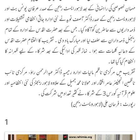
مہمانِ خصوصی کی راہنمائی کے بعد لاہور ایسٹ ریجن کے صدر عرفان یونس بٹ اور
لاہور ویسٹ ریجن کے صدر ڈاکٹر آصف نوید نے نئی ادارہ جاتی انتظامی تشکیلات اور
ذمہ داریوں سے حاضرین کوآگاہ کیا۔ جس کے بعد حضرت اقدس نے ادارہ کے تمام
ریجنل ذمہ داران سے حلف لیا اور مبارک باد دی ۔ تقریب کا اختتام حضرت اقدس
کے دعائیہ کلمات سے ہوا ۔ نماز ظہر کی ادائیگی کے بعد شرکاء کے لیے ظہرانہ کا
انتظام کیا گیا تھا۔
تقریب میں مرکزی ناظم مالیات ادارہ رحیمیہ ڈاکٹر عبدالرحمن راؤ، مرکزی نائب
ناظمین انجینیئر عامر افتخار اور مولانا محمد جمیل کے علاوہ لاہور ریجنز کی نئی انتظامیہ اور
علوم قرآنیہ کورس 3 کے شرکاء نے کثیر تعداد میں شرکت کی ۔
رپورٹ : فرحان علی (لاہور ویسٹ ریجن)
1