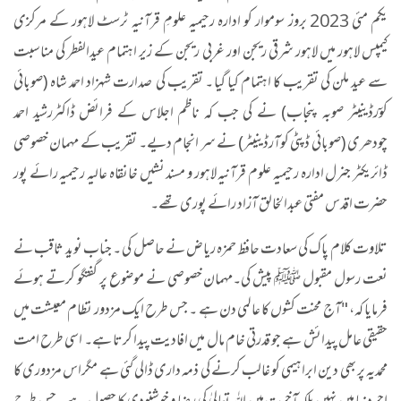
یکم مئی 2023 بروز سوموار کو ادارہ رحیمیہ علومِ قرآنیہ ٹرسٹ لاہور کے مرکزی
کیمپس لاہور میں لاہور شرقی ریجن اور غربی ریجن کے زیر اہتمام عیدالفطر کی مناسبت
سے عید ملن کی تقریب کا اہتمام کیا گیا ۔ تقریب کی صدارت شہزاد احمد شاہ (صوبائی
کوۤرڈینیٹر صوبہ پنجاب) نے کی جب کہ ناظم اجلاس کے فرائض ڈاکٹررشید احمد
چودھری (صوبائی ڈپٹی کوآرڈینیٹر) نے سر انجام دیے۔ تقریب کے مہمان خصوصی
ڈائریکٹر جنرل ادارہ رحیمیہ علوم قرآنیہ لاہور و مسند نشیں خانقاہ عالیہ رحیمیہ رائے پور
حضرت اقدس مفتی عبدالخالق آزاد رائے پوری تھے۔
تلاوت کلام پاک کی سعادت حافظ حمزہ ریاض نے حاصل کی ۔ جناب نوید ثاقب نے
نعت رسول مقبول ﷺ پیش کی۔مہمان خصوصی نے موضوع پر گفتگو کرتے ہوئے
فرمایا کہ، "آج محنت کشوں کا عالمی دن ہے ۔ جس طرح ایک مزدور نظام معیشت میں
حقیقی عامل پیدائش ہے جو قدرتی خام مال میں افادیت پیدا کرتا ہے۔ اسی طرح امت
محمدیہ پر بھی دین ابراہیمی کو غالب کرنے کی ذمہ داری ڈالی گئی ہے مگراس مزدوری کا