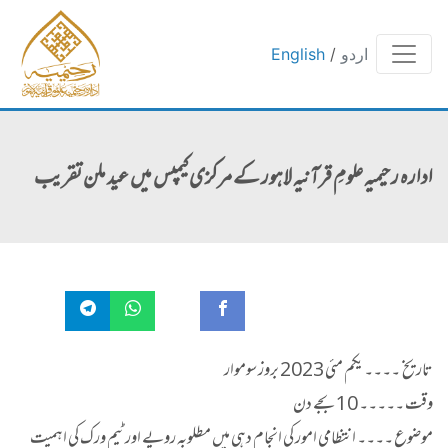
اردو
/
English
ادارہ رحیمیہ علومِ قرآنیہ لاہور کے مرکزی کیمپس میں عید ملن تقریب
تاریخ ۔۔۔۔ یکم مئی 2023 بروز سوموار
وقت ۔۔۔۔۔ 10 بجے دن
موضوع ۔۔۔۔ انتظامی امور کی انجام دہی میں مطلوبہ رویے اور ٹیم ورک کی اہمیت