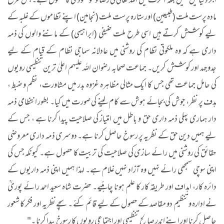
اجر دنیا میں نہیں بلکہ آخرت میں اللہ تعالیٰ کی رضا و خوشنودی کا حصول ہے۔ جس طرح
مادہ پرست ملت (طبیعین) اور ستارہ پرست ملت (نجامین) اپنے نظاموں کے غلبہ کے
لیے کوشش کرتے ہیں اسی طرح ملت حنیفی (ابراہیمی) کے ماننے والوں کی ذمہ
داری ہے کہ وہ ملکوتی نظام کی روشنی میں عادلانہ سماجی نظام کے قیام کے لیے
جدوجہد اور کوشش کریں۔ جماعت صحابہ رضوان اللہ علیہم اعلیٰ ترین تنظیمی رویوں
کی حامل جماعت تھی جس کا ایک مثالی مظاہرہ غزوہ بدر میں مشاورت، نظم و ضبط ،
ہدف پر نظر، جوش کی بجائے ہوش سے کام لینے کی صورت میں کیا۔ بطور انتظامی ذمہ
دار ہماری پہلی ذمہ داری حق و باطل میں امتیاز کی صلاحیت پیدا کرنا ہے ، جس کے
لیے ہمیں دین حق کے نظریہ پر رسوخ حاصل کرنا ہے۔ دوسری ذمہ داری معروضی
حقائق کی روشنی میں رائے سازی کی صلاحیت کی تربیت کا حصول ہے۔ کیونکہ جس کی
اپنی سوچی سمجھی رائے نہیں وہ آزاد نہیں غلام ہے۔ لہذا ہمیں اپنی ذمہ داریوں کے
دائرہ کار، اہداف اور طریقہ کار کا علم ہونا چاہئیے۔ حضرت شاہ سعید احمد رائے پوریؒ
نے ادارہ و تنظیم دو مقاصد کے حصول کے لیے قائم کئے ۔ سچے نظریہ اور فکر کا شعور
حاصل کرنا اور اپنے اندر صالح تنظیمی اور اجتماعی رویوں کا رسوخ پیدا کرنا ۔"