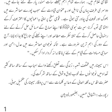
ثقافتی غلام ہیں۔ ہمارے تمام اہم فیصلے سات سمندر پار طے کئے جاتے ہیں۔
دوسری طرف یہاں کی نااہل اور بدعنوان قیادت کے سبب پورے معاشرے میں
بھوک اور خوف کی چادر تنی ہوئی ہے۔ قومی سطح پر اپنی بداعمالیوں کا اعتراف کرکے
اجتماعی توبہ کرنا، سیرت نبوی ﷺ کا اپنے سماج کے مسائل حل کرنے کےلئے
رہنمائی حاصل کرنے کے نکتہ نظر سے مطالعہ اور اپنے خطے کی تاریخ کا جائزہ لینا، آج
کے دور کی اہم ترین ضرورت ہے۔ تاکہ نوجوان معاشرے میں عدل،امن اور
سماجی مساوات کےقیام کے لئے اپنا قائدانہ کردار ادا کرسکیں۔"
اس سیمینار میں مختلف شعبہءِ زندگی سےتعلق رکھنے والے احباب کے ساتھ ساتھ کثیر
تعداد میں نوجوانوں نے خوب ذوق وشوق کے ساتھ شرکت کی۔
حضرت اقدس مدظلہ العالی کے دعائیہ کلمات سے اس پروقار سیمینار کی تکمیل ہوئی۔
رپورٹ: اشفاق حسین -بھنبھور ڈویژن
1