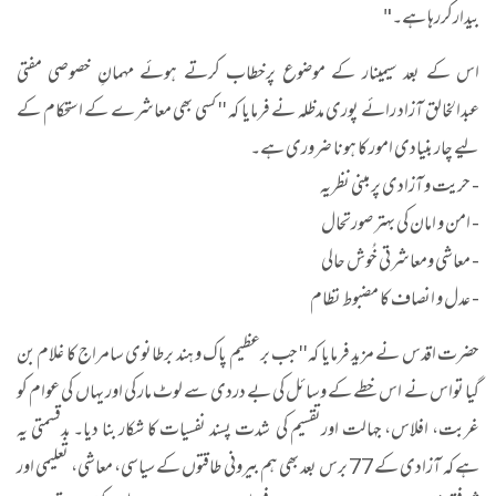
بیدارکررہا ہے۔"
اس کے بعد سیمینار کے موضوع پرخطاب کرتے ہوئے مہمانِ خصوصی مفتی
عبدالخالق آزاد رائے پوری مدظلہ نے فرمایا کہ '' کسی بھی معاشرے کے استحکام کے
لیے چار بنیادی امور کا ہونا ضروری ہے۔
- حریت و آزادی پر مبنی نظریہ
- امن و امان کی بہتر صورتحال
- معاشی ومعاشرتی خُوش حالی
- عدل و انصاف کا مضبوط نظام
حضرت اقدس نے مزید فرمایا کہ ''جب برعظیم پاک و ہند برطانوی سامراج کا غلام بن
گیا تواس نے اس خطے کے وسائل کی بے دردی سے لوٹ مار کی اور یہاں کی عوام کو
غربت، افلاس، جہالت اورتقسیم کی شدت پسند نفسیات کا شکار بنا دیا۔ بدقسمتی یہ
ہے کہ آزادی کے 77 برس بعد بھی ہم بیرونی طاقتوں کے سیاسی، معاشی، تعلیمی اور