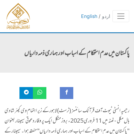
اردو
/
English
پاکستان میں عدم استحکام کے اسباب اور ہماری ذمہ داریاں
رحیمیہ انسٹی ٹیوٹ آف قرآنک سائنسز (ٹرسٹ) لاہور کے زیر اہتمام وی کیئر شادی
ہال مکلی - ٹھٹہ میں 11 فروری 2025ء بروز منگل ایک پر وقار دعوتی سیمینار بعنوان
"پاکستان میں عدم استحکام کے اسباب اور ہماری ذمہ داریاں" منعقد ہوا۔ سیمینار کے