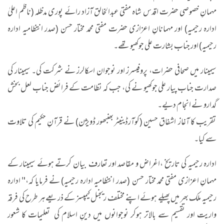
مہمانِ خصوصی حضرت اقدس شاہ مفتی عبدالخالق آزاد رائے پوری مدظلہ (ناظم اعلیٰ
ادارہ رحیمیہ) اور مہمانانِ اعزازی حضرت مفتی محمد مختار حسن (صدر انتظامیہ ادارہ
رحیمیہ) اور جناب بشارت علی جوکھیو تھے۔
سیمینار میں صحافی حضرات، پروفیسرز اور نوجوان اسکالرز نے شرکت کی۔ سیمینار کی
صدارت جناب پیار علی جوکھیو نے کی، جب کہ نظامت کے فرائض جناب لعل بخش
گدارو نے انجام دیے۔
تقریب کا آغاز اشفاق حسین (کوآرڈینیٹر بھنبھور ڈویژن) نے قرآنِ حکیم کی تلاوت
سے کیا۔
ادارہ رحیمیہ کی تاریخ ،اغراض و مقاصد اور تعارف بیان کرتے ہوئے سیمینار کے
مہمانِ اعزازی مفتی محمد مختار حسن (صدر انتظامیہ ادارہ رحیمیہ) نے فرمایا کہ،" ادارہ
رحیمیہ ملک بھر میں پھیلے ہوئے اپنے مختلف ریجنل کیمپسز کے ذریعےہر طرح کی فرقہ
واریت اور تقسیم سے بالاتر ہوکر نوجوانوں میں دینِ اسلام کی تعلیمات کا شعور