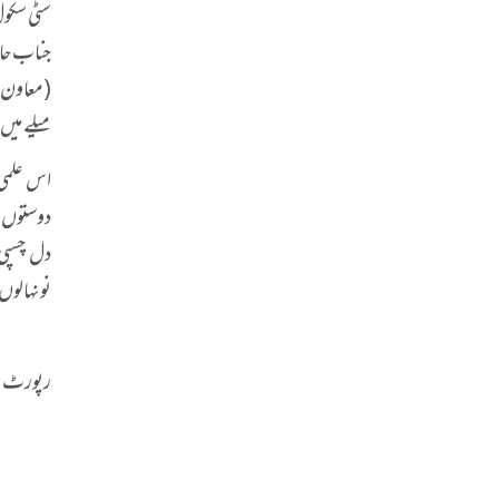
سٹی سکول
جناب حافظ
میلے میں 
اس علمی 
دوستوں ن
دل چسپی
نونہالوں 
رپورٹ: ع