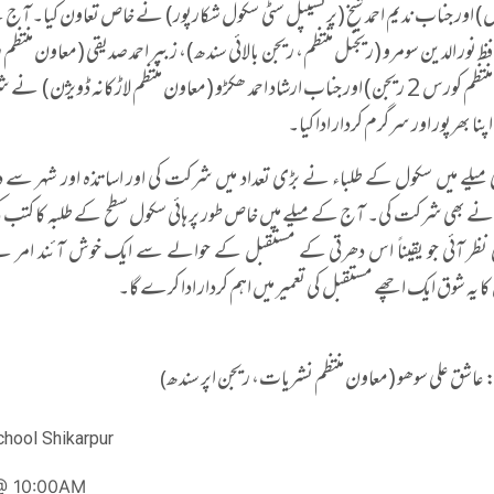
) اور جناب ندیم احمد شیخ (پرنسیپل سٹی سکول شکارپور) نے خاص تعاون کیا۔ آج 
 نور الدین سومرو (ریجنل منتظم، ریجن بالائی سندھ)، زبیر احمد صدیقی (معاون منتظم ریج
(معاون منتظم کورس 2 ریجن) اور جناب ارشاد احمد ھکڑو (معاون منتظم لاڑکانہ ڈویژن
اپنا بھرپور اور سرگرم کردار ادا کیا۔
میلے میں سکول کے طلباء نے بڑی تعداد میں شرکت کی اور اساتذہ اور شہر سے دیگ
ے بھی شرکت کی۔ آج کے میلے میں خاص طور پر ہائی سکول سطح کے طلبہ کا کتب 
 نظر آئی جو یقیناً اس دھرتی کے مستقبل کے حوالے سے ایک خوش آئند امر ہ
کا یہ شوق ایک اچھے مستقبل کی تعمیر میں اہم کردار ادا کرے گا۔
اشق علی سوھو (معاون منتظم نشریات، ریجن اپر سندھ​
)
chool Shikarpur
@ 10:00AM