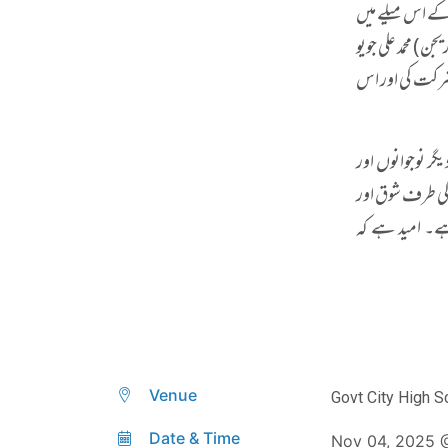
کے اس میلے میں
ن) محمد علی جویو
) نے شرکت کی اور اس
ر نوجوانوں اور
کی طرف شوق اور
ے۔ امید ہے کہ
Venue
Govt City High S
Date & Time
Nov 04, 2025 