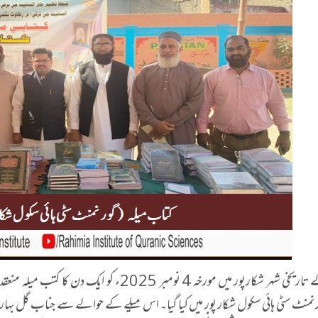
سندھ کے تاریخی شہر شکارپور میں مورخہ 4 نومبر 2025ء کو ایک دن 
ورنمنٹ سٹی ہائی سکول شکار پور میں کیا گیا۔ اس میلے کے حوالے سے جناب گل بہار س