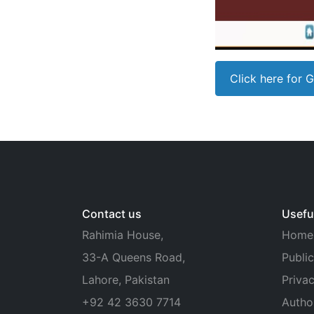
Click here for 
Contact us
Useful
Rahimia House,
Home
33-A Queens Road,
Public
Lahore, Pakistan
Privac
+92 42 3630 7714
Autho