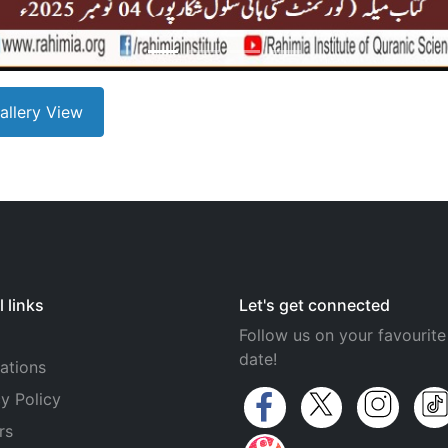
Gallery View
 links
Let's get connected
Follow us on your favourite
date!
ations
y Policy
rs