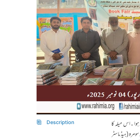
کا کتب میلہ منعقد ہوا ۔اس میلہ کا
Description
ومرو (ہیڈ ماسٹر