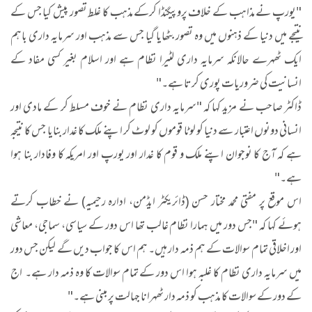
"یورپ نے مذاہب کے خلاف پروپیگنڈا کرکے مذہب کا غلط تصور پیش کیا جس کے
نتیجے میں دنیا کے ذہنوں میں وہ تصور بٹھایا گیا جس سے مذہب اور سرمایہ داری باہم
ایک ٹھہرے حالانکہ سرمایہ داری لٹیرا نظام ہے اور اسلام بغیر کسی مفاد کے
انسانیت کی ضروریات پوری کرتا ہے۔"
ڈاکٹر صاحب نے مزید کہا کہ "سرمایہ داری نظام نے خوف مسلط کر کے مادی اور
انسانی دونوں اعتبار سے دنیا کو لوٹا قوموں کو لوٹ کر اپنے ملک کا غدار بنایا جس کا نتیجہ
ہے کہ آج کا نوجوان اپنے ملک و قوم کا غدار اور یورپ اور امریکہ کا وفادار بنا ہوا
ہے۔"
اس موقع پر مفتی محمد مختار حسن (ڈائریکٹر ایڈمن، ادارہ رحیمیہ) نے خطاب کرتے
ہوئے کہا کہ "جس دور میں ہمارا نظام غالب تھا اس دور کے سیاسی، سماجی، معاشی
اور اخلاقی تمام سوالات کے ہم ذمہ دار ہیں۔ ہم اس کا جواب دیں گے لیکن جس دور
میں سرمایہ داری نظام کا غلبہ ہوا اس دور کے تمام سوالات کا وہ ذمہ دار ہے۔ اج
کے دور کے سوالات کا مذہب کو ذمہ دار ٹھہرانا جہالت پر مبنی ہے۔"