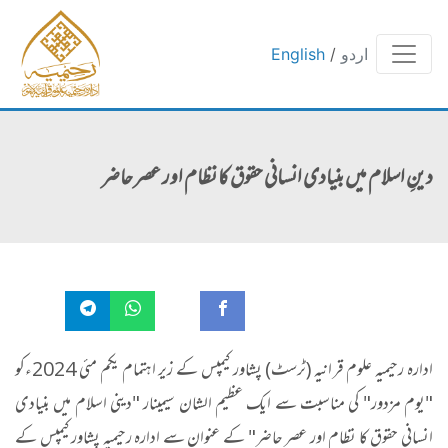
اردو
/
English
دینِ اسلام میں بنیادی انسانی حقوق کا نظام اور عصر حاضر
ادارہ رحیمیہ علوم قرانیہ (ٹرسٹ) پشاور کیمپس کے زیر اہتمام یکم مئی 2024ءکو
"یوم مزدور" کی مناسبت سے ایک عظیم الشان سیمینار "دینی اسلام میں بنیادی
انسانی حقوق کا نظام اور عصر حاضر" کے عنوان سے ادارہ رحیمیہ پشاور کیمپس کے