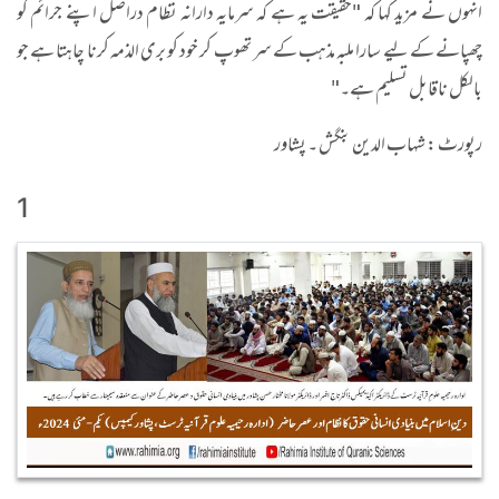
انہوں نے مزید کہا کہ "حقیقت یہ ہے کہ سرمایہ دارانہ نظام دراصل اپنے جرائم کو
چھپانے کے لیے سارا ملبہ مذہب کے سر تھوپ کر خود کو بری الذمہ کرنا چاہتا ہے جو
بالکل ناقابل تسلیم ہے۔"
رپورٹ : شہاب الدین بنگش ۔ پشاور
1