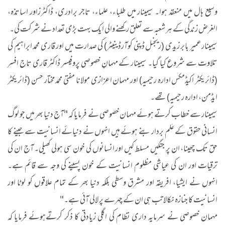
وسیع ہال میں منعقد ہوا۔ سیمینار میں طلباء، علماء، تاجر برادری، ڈاکٹرزاور اساتذہ،
الغرض زندگی کے ہر شعبہ سے تعلق رکھنے والی ایک بہت بڑی تعداد نے شرکت کی۔
سیمینارعمیر بابر زیدی (ریجنل ڈپنی کوآرڈینیٹر) کی صدارت میں اور قاری محمد ابراہیم کی
تلاوت سے شروع کیا گیا۔ سیمینار کے مہمانِ خصوصی پروفیسر ڈاکٹر قاری تاج افسر
(ڈائریکٹر اکیڈمکس ادارہ رحیمیہ) اور مہمان اعزازی مولانا مفتی محمد مختار حسن (ڈائریکٹر
ایڈمن، ادارہ رحیمیہ) تھے۔
سیمینار سے خطاب کرتے ہوئے مہمان خصوصی نے فرمایا کہ "آج دنیا بھر میں جو لوگ
انسانی حقوق کے عَلم بردار بنے ہوئے ہیں انہوں نے دنیائے انسانیت سے جینے کا
حق تک چھینا، ان پر جنگیں مسلط کیں اور انسانوں کی خون سی ہولی کھیلی۔ آج ان کی
ترقیات اور ان کی عیاشی مظلوم انسانیت کے خون پسینے کی وجہ سے قائم ہے۔
انہوں نے ایشیا، افریقہ اور مشرق وسطی بلکہ دنیا بھر کے تمام علاقوں کو لوٹا اور
انسانیت کا جنازہ نکالا تب ہی ان کے چہرے پر لالی آئی ہے۔"
مہمان خصوصی نے سرمایہ داری نظام کی اگلی زیادتی کا ذکر کرتےہوئے فرمایا کہ