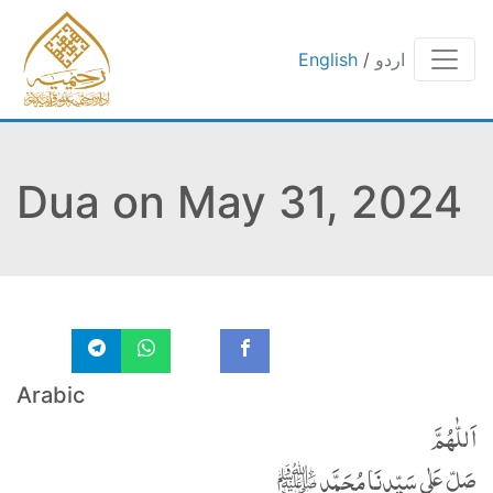
اردو
/
English
Dua on May 31, 2024
Arabic
اَللّٰھُمَّ
صَلِّ عَلٰی سَیِّدِنَا مُحَمَّدٍ ﷺ