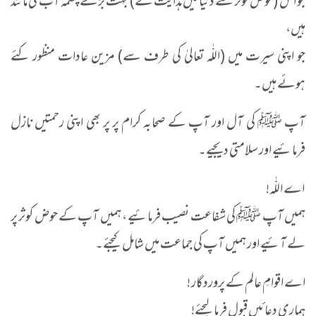
جو اس (حوض کوثر سے دنیا میں ہدایت کے) بہت بڑے چشمہ آب کی مانند
ہیں،
جو اپنی سیرت میں (اللّٰہ تعالیٰ کی طرف سے) مزین عادات منظور کئے
ہوئے ہیں۔
آپ ﷺ کی آل اور آپ کے صحابہ کرام پر پر بھی اپنی رحمتیں نازل
فرمائیے اور سلامتی دیجیے۔
اے اللّٰہ!
ہمیں آپ ﷺ کی شفاعت نصیب فرمائیے ، ہمیں آپ کے حوض کوثر پر
لے آئیے اور ہمیں آپ کی جماعت میں شامل کیجئے۔
اے اقوامِ عالم کے پروردگار !
ہماری دعائیں قبول فرما لیجئے!