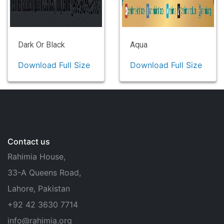
Dark Or Black
Aqua
Download Full Size
Download Full Size
Contact us
Rahimia House,
33-A Queens Road,
Lahore, Pakistan
+92 42 3630 7714
info@rahimia.org