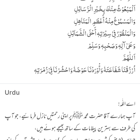
اَلْمَبْعُوْثُ مِنْكَ بِخَیْرِ الْرَّسَائِلِ
وَالْمَسْمُوْعُ مِنْهُ أَعْظَمِ الْمَنَاھِلِ
وَالْمَنْظُوْرُ فِیْ سِیْرَتِهٖ أَحْلَی الْشَّمَائِلِ
وَعَلیٰ آلِهٖ وَصَحْبِهٖ وَسَلِّمْ
اَللّٰھُمَّ
اُرْزُقْنَا شَفَاعَتَهٗ وَأْوْرَدْنَا حَوْضَهٗ وَاحْشُرْنَا فِیْ زُمْرَتِهٖ
Urdu
اے اللّٰه!
آپ ہمارے آقا حضرت محمد ﷺ پر اپنی رحمتیں نازل فرمائیے، جو آپ
کی طرف سے بہترین پیغامات کے ساتھ بھیجے ہوئے ہیں،