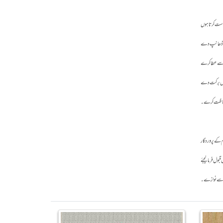
دگی سے نوازے۔