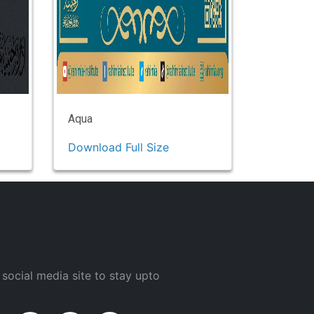
Aqua
Download Full Size
 social media site to stay upto