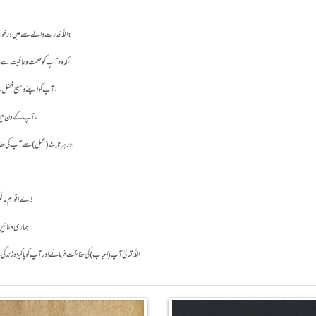
اللّٰہ قدرت والے سے میں درخواست کرتا ہوں :
کہ وہ آپ کو صحت و عافیت سے ڈھانپ دے،
آپ کو اپنے وسیع فضل سے عطا کرے،
آپ کے دن میں برکت دے،
اے اقوامِ عالَم کے پروردگار !
ہماری دعائیں قبول فرما لیجئے!
اللّٰہ تعالیٰ آپ (احباب) کی حفاظت فرمائے اور آپ کو پاکیزہ زن