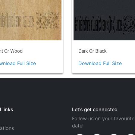
ht Or Wood
Dark Or Black
nload Full Size
Download Full Size
 links
Let's get connected
Follow us on your favourite
date!
ations