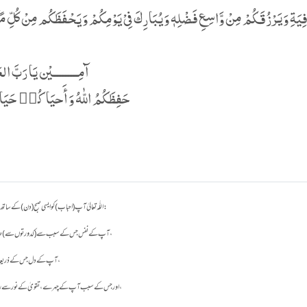
اللّٰہ تعالیٰ آپ (احباب) کو ایسی صبح (دن) کے ساتھ عزت دے کہ :
آپ کے نفس جس کے سبب سے (کدورتوں سے) صاف ہوجائیں،
آپ کے دل جس کے ذریعہ اطمینان پائیں،
اور جس کے سبب آپ کے چہرے ، تقویٰ کے نور سے روشن ہوجائیں،