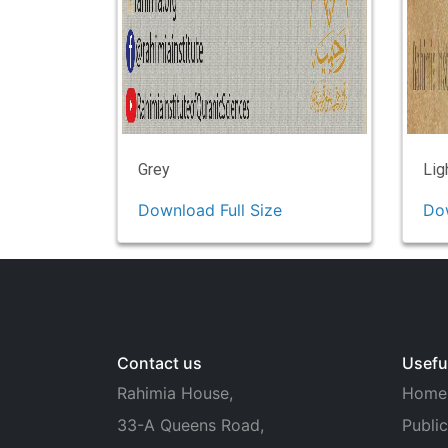
Grey
Lig
Download Full Size
Dow
Contact us
Useful
Rahimia House,
Home
33-A Queens Road,
Public