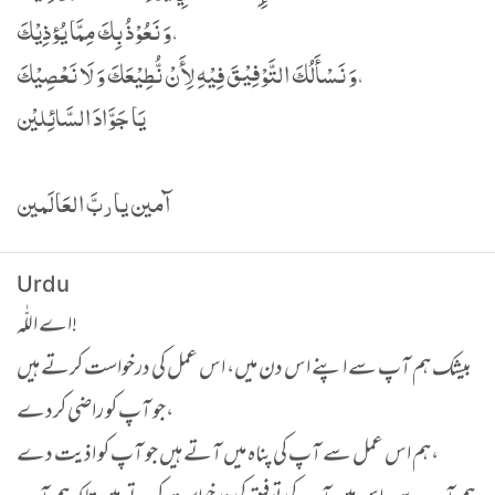
وَ نَعُوْذُ بِكَ مِمَّا يُؤذِيْكَ،
وَ نَسْأَلُكَ التَّوْفِيْقَ فِيْهِ لِأَنْ نُّطِيْعَكَ وَ لَا نَعْصِيْكَ،
يَا جَوَّادَ السَّائِليْن
آمين يا ربَّ العَالَمين
Urdu
اے اللّٰہ!
بیشک ہم آپ سے اپنے اس دن میں، اس عمل کی درخواست کرتے ہیں
جو آپ کو راضی کردے،
ہم اس عمل سے آپ کی پناہ میں آتے ہیں جو آپ کو اذیت دے،