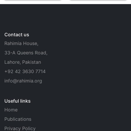
Contact us
Rahimia House,
33-A Queens Road,
Lahore, Pakistan
+92 42 3630 7714
info@rahimia.org
Useful links
Home
Publications
Privacy Policy