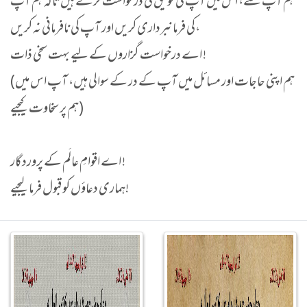
ہم آپ سے، اس میں آپ کی توفیق کی درخواست کرتے ہیں تاکہ ہم آپ
کی فرمانبرداری کریں اور آپ کی نافرمانی نہ کریں،
اے درخواست گزاروں کے لیے بہت سخی ذات !
(ہم اپنی حاجات اور مسائل میں آپ کے در کے سوالی ہیں، آپ اس میں
ہم پر سخاوت کیجیے)
اے اقوامِ عالَم کے پروردگار !
ہماری دعاؤں کو قبول فرما لیجیے!