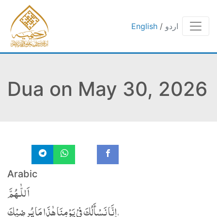
اردو
/
English
Dua on May 30, 2026
Arabic
اَللّٰـهُمَّ
إِِنَّا نَسْأَلُكَ فِيْ يَوْمِنَا هٰذَا مَا يُرضِيْكَ،