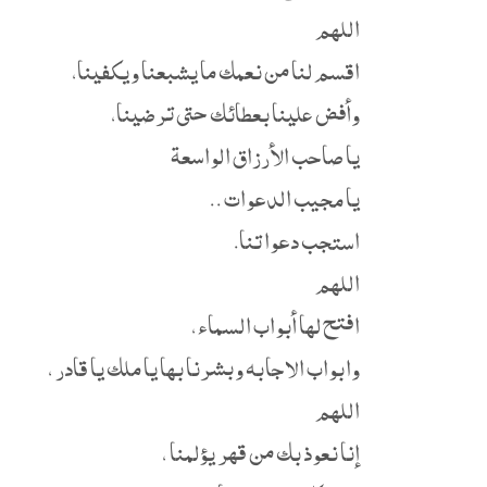
اللهم
اقسم لنا من نعمك ما يشبعنا ويكفينا،
وأفض علينا بعطائك حتى ترضينا،
يا صاحب الأرزاق الواسعة
يا مجيب الدعوات ..
استجب دعواتنا.
اللهم
افتح لها أبواب السماء،
وابواب الاجابه وبشرنا بها يا ملك يا قادر ،
اللهم
إنا نعوذ بك من قهر يؤلمنا ،