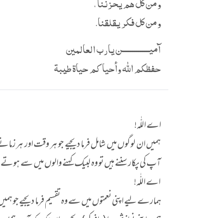
ومن كل هم يحزننا ،
ومن كل فكر يقلقنا.
آميــــــــــــــن يارب العالمين
حفظكم الله وأحياكم حياة طيبة
اے اللّٰہ!
ہمیں ان لوگوں میں شامل فرما دیجیے جو ہر وقت اور ہر زما
آپ کی پکار سننے ہیں تو وہ لبیک کہنے والوں میں سے ہوتے ہ
اے اللّٰہ!
ہمارے لیے اپنی نعمتوں میں سے وہ تقسیم فرما دیجیے جو ہ