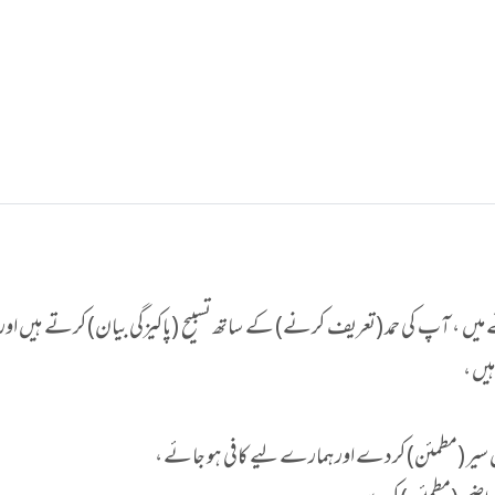
نے میں ، آپ کی حمد (تعریف کرنے) کے ساتھ تسبیح (پاکیزگی بیان) کرتے ہیں او
یں ،
میں سیر (مطمئن) کردے اور ہمارے لیے کافی ہو جائے ،