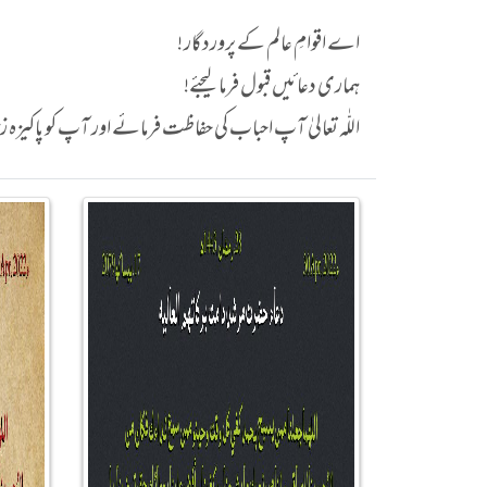
اے اقوامِ عالم کے پروردگار !
ہماری دعائیں قبول فرما لیجئے!
اللّٰہ تعالیٰ آپ احباب کی حفاظت فرمائے اور آپ کو پاکیزہ