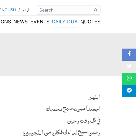
اردو
/
ENGLISH
IONS
NEWS
EVENTS
DAILY DUA
QUOTES
اللهم
اجعلنا ممن يسبح بحمدك
في كل وقت وحين
وممن سمع نداءك فكان من المُجيبين