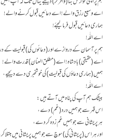
ہم پر اپنی نوازش بہا (وافر کر) دیجیے یہاں تک کہ آپ ہمی
اے وسیع رزق والے ! اے دعائیں قبول کرنے والے !
ہماری دعائیں قبول فرما لیجئے!
اے اللّٰہ!
ہم پر آسمان کے دروازے اور (دعائوں کی) قبولیت کے د
اے (حقیقی) بادشاہ ! اے (مطلق العنان) قدرت والے !
ہمیں (ہماری دعاؤں کی قبولیت) کی خوشخبری دے دیجیے ،
اے اللّٰہ!
بیشک ہم آپ کی پناہ میں آتے ہیں :
اس قہر سے جو ہمیں درد (غم) دے ،
ہر پریشانی سے جو ہمیں غم زدہ کر دے ،
اور ہر اس (پریشانی کی) سوچ سے جو ہمیں پریشانی میں مبتلا 