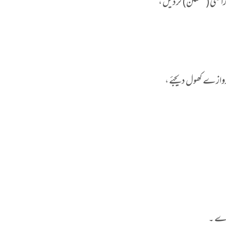
ں راضی (مطمئن) کردیں ،
روازے کھول دیجئے ،
کرے ۔