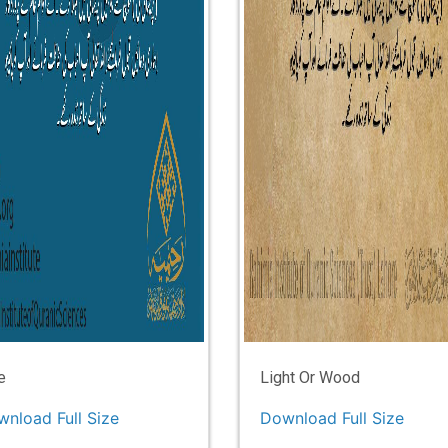
e
Light Or Wood
nload Full Size
Download Full Size