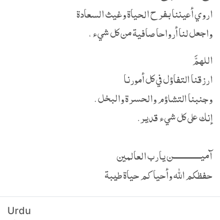
اروي أعيننا بفرح الحياة وغيث السعادة
واجعل لنا أرواحا صافية من كل شيء ،
اللهمَّ
ارزقنا التفاؤل في كل أمورنا
وجنبنا التشاؤم والحسرة والبخل .
إنك على كل شيء قدير.
آميــــــــــــــن يارب العالمين
حفظكم الله وأحياكم حياة طيبة
Urdu