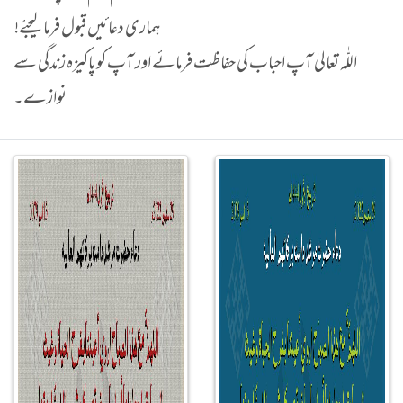
ہماری دعائیں قبول فرما لیجئے!
اللّٰہ تعالیٰ آپ احباب کی حفاظت فرمائے اور آپ کو پاکیزہ زندگی سے
نوازے۔