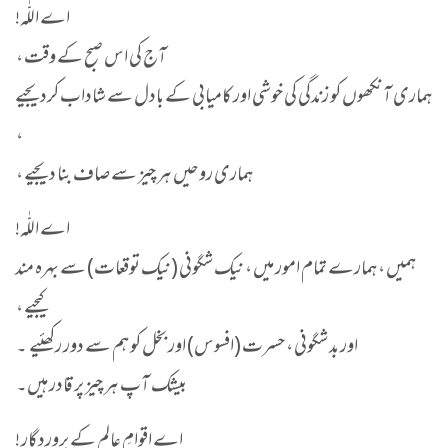
اے اللّٰہ!
آج کی اس صبح کے وقت ،
ہماری آنکھوں کو زندگی کی خوشی اور کامیابی کے بادل سے شاداب کردیجیے
،
ہماری روحیں ہر چیز سے صاف بنا دیجیے ،
اے اللّٰہ!
ہمیں ، ہمارے تمام امور میں ، نیک شگونی (نیک توقعات) سے بہرہ مند
کیجیے ،
اور بد شگونی ، حسرت (افسوس) اور بخل کو ہم سے دور رکھئیے ۔
بیشک آپ ہر چیز پر قادر ہیں۔
اے اقوامِ عالم کے پروردگار !