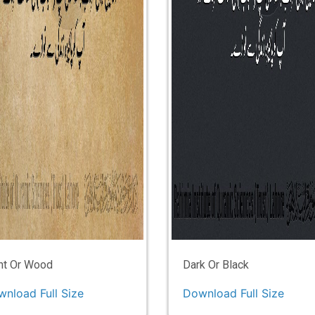
ht Or Wood
Dark Or Black
nload Full Size
Download Full Size