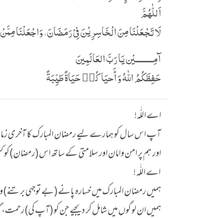
اَللّٰهُمَّ
لَا تَجْعَلْنَا مِنَ الْخَاسِرِیْنَ فِیْ رَمَضَانَ، وَاجْعَلْنَا مِمَّنْ تُ
آمِـــــــــيْن يَا رَبَّ العَالَمِينَ
حَفِظَكُمُ اللّٰهُ وَ أَحيَاكُم٘ حَيَاةً طَيِّبَةً
اے اللّٰہ!
آپ اس سال کو ہمارے لیے رمضان المبارک کا آخری زمانہ
اور ہم پر امن وامان اور سلامتی کے ساتھ اس (رمضان) کو ک
اے اللّٰہ !
ہمیں رمضان المبارک میں خسارہ پانے (بے توجہی برتنے) وا
ہمیں ان لوگوں میں شامل کر دیجیے جن کو (آپ کی) رحمت، گ