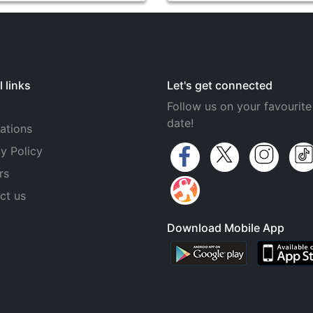
 links
Let's get connected
Follow us on your favourite
date!
ations
y Policy
rs
ct us
Download Mobile App