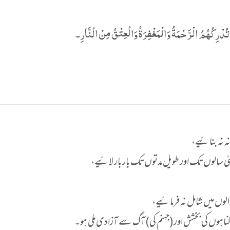
دْرِکُھُمُ الْرَّحْمَةُ وَالْمَغْفِرَةُ وَالْعِتْقُ مِنْ الْنَّارِ۔
 نہ بنائیے،
ئی سالوں تک اور طویل مدتوں تک بار بار لائیے،
لوں میں شامل نہ فرمائیے،
ناہوں کی بخشش اور (جہنم کی) آگ سے آزادی ملی ہو۔