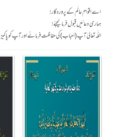
اے اقوامِ عالَم کے پروردگار !
ہماری دعائیں قبول فرما لیجئے!
اللّٰہ تعالیٰ آپ (احباب) کی حفاظت فرمائے اور آپ کو پا