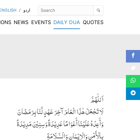
اردو
/
ENGLISH
IONS
NEWS
EVENTS
DAILY DUA
QUOTES
اَللّٰهُمَّ
لَا تَجْعَلْ ھٰذَا الْعَامَ آخِرَ عَھْدٍ لَّنَا بِرَمَضَانَ
وَأَعِدْهُ عَلَیْنَا أَعْوَامًا عَدِیْدَةً وَسِنِیْنَ مَدِیْدَۃً
بِالْأَمْنِ وَالْإِیْمَانِ وَالْسَّلَامَةِ