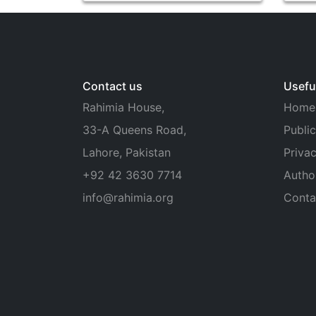
Contact us
Useful
Rahimia House,
Home
33-A Queens Road,
Public
Lahore, Pakistan
Privac
+92 42 3630 7714
Autho
info@rahimia.org
Conta