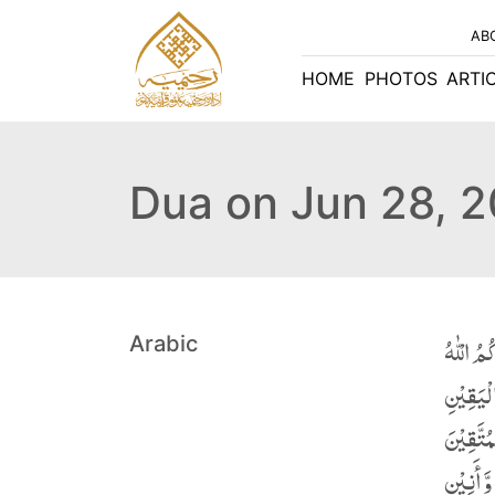
AB
HOME
PHOTOS
ARTI
Dua on Jun 28, 
مُ الْلّٰهُ
Arabic
لْیَقِیْنِ
ُتَّقِیْنَ
ّ أَنِیْنٍ