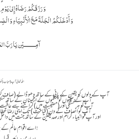
وَ رَزَقَکُمْ رَضَاهُ إِلیٰ یَوْمِ 
وَ أَدْخَلَکُمُ الْجَنَّةَ مَعَ الْأَنْبِیَاءِ وَ الْصِّد
آمِـــــــــيْن يَا رَبَّ الع
اللّٰہ تعالیٰ آپ (احباب)
آپ کے دلوں کو یقین کے پانی کے ساتھ دھو ڈالے (صا)
آپ کے سینوں کو متقیوں کے اطمینان کے ساتھ سکو
آپ کو ہر خستگی اور (مصیبت میں) کراہنے سے عافی
آپ کو انصاف کے دن (قیامت) تک اپنی رضا عط
اور آپ کو انبیاء کرام اور صدیقین کے ساتھ جنت میں د
اے اقوامِ عالَم کے پروردگار !