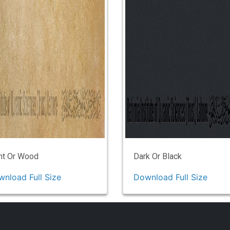
ht Or Wood
Dark Or Black
nload Full Size
Download Full Size