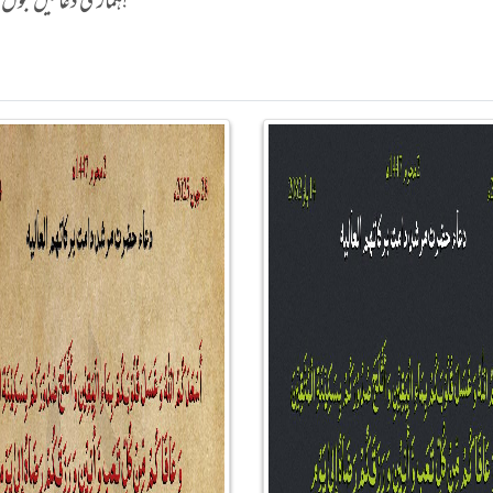
ہماری دعائیں قبول فرما لیجئے!