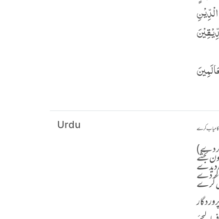
الْدِّیْنِ
ِّیْقِیْنَ
َالَمِينَ
Urdu
 کو کامیاب کرے
ف کردے
ن بخشے
ت دیدے
ا کردے
اخل کرے