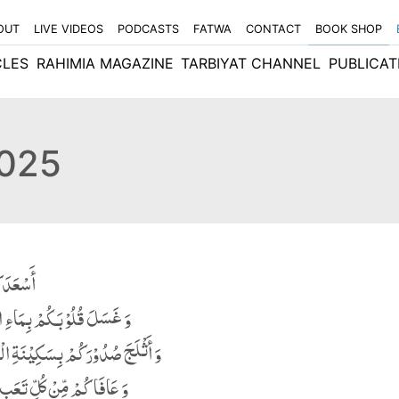
OUT
LIVE VIDEOS
PODCASTS
FATWA
CONTACT
BOOK SHOP
CLES
RAHIMIA MAGAZINE
TARBIYAT CHANNEL
PUBLICAT
2025
أَسْعَدَکُ
وَ غَسَلَ قُلُوْبَکُمْ بِمَاءِ ا
وَ أَثْلَجَ صُدُوْرَکُمْ بِسَکِیْنَةِ الْم
وَ عَافَاکُمْ مِّنْ کُلِّ تَعَبٍ وَ