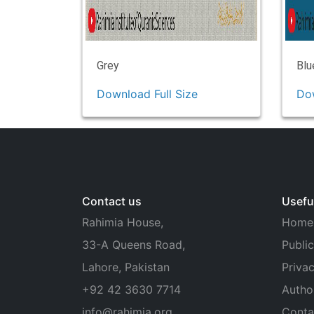
Grey
Blu
Download Full Size
Dow
Contact us
Useful
Rahimia House,
Home
33-A Queens Road,
Public
Lahore, Pakistan
Privac
+92 42 3630 7714
Autho
info@rahimia.org
Conta