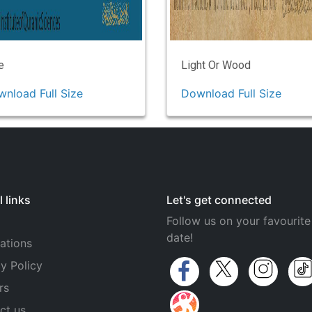
e
Light Or Wood
nload Full Size
Download Full Size
 links
Let's get connected
Follow us on your favourite
date!
ations
y Policy
rs
ct us