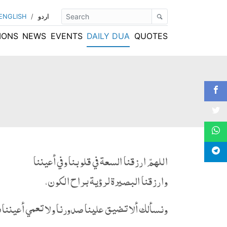
اردو
/
ENGLISH
IONS
NEWS
EVENTS
DAILY DUA
QUOTES
اللهمّ ارزقنا السعة في قلوبنا وفي أعيننا
وارزقنا البصيرة لرؤية براح الكون،
ونسألك ألا تضيق علينا صدورنا ولا تعمي أعيننا ف