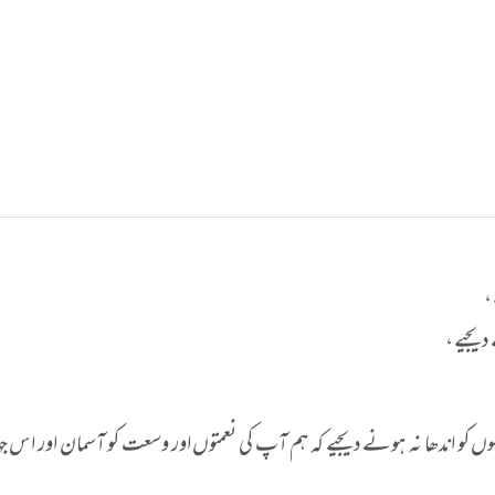
،
یجیے ،
وں کو اندھا نہ ہونے دیجیے کہ ہم آپ کی نعمتوں اور وسعت کو آسمان اور اس ج