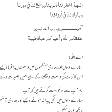
اللهمَّ اغفر لنا ذنوبنا ووسع لنا في دورنا
وبارك لنا في أرزاقنا .
آميــــــــــــــن يارب العالمين
حفظكم الله وأحياكم حياة طيبة
اے اللّٰہ!
ہمارے دلوں اور ہماری آنکھوں میں وسعت پیدا فرما دیجیے 
اس کائنات کی وسعت دیکھنے کے لیے ہمیں بصیرت دے د
ہم آپ سے درخواست کرتے ہیں کہ آپ
ہمارے دلوں میں تنگی پیدا نہ ہونے دیجئے اور ہماری آنکھ
دیکھ ہی نہ سکیں ۔