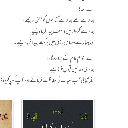
اے اللّٰہ!
ہمارے لیے ہمارے گناہوں کو بخش دیجیے ،
ہمارے کردار میں وسعت پیدا فرما دیجیے ،
اور ہمارے وسائل رزق میں برکت پیدا فرما دیجیے۔
اے اقوامِ عالم کے پروردگار !
ہماری دعائیں قبول فرما لیجئے!
اللّٰہ تعالیٰ آپ احباب کی حفاظت فرمائے اور آپ کو پاکیز