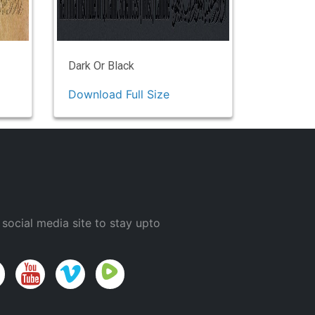
Dark Or Black
Download Full Size
 social media site to stay upto