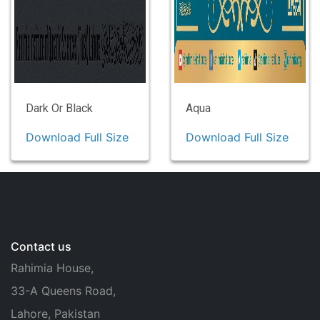
Dark Or Black
Aqua
Download Full Size
Download Full Size
Contact us
Rahimia House,
33-A Queens Road,
Lahore, Pakistan