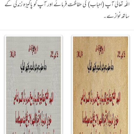
اللّٰہ تعالیٰ آپ (احباب) کی حفاظت فرمائے اور آپ کو پاکیزہ زندگی کے
ساتھ نوازے۔