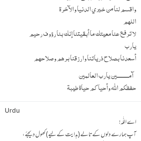
واقسم لنا من خيري الدنيا والآخرة
اللهم
لا ترفع عنا معيتك ما أبقيتنا إنك بنا رؤوف رحيم
يارب
أسعدنا بصلاح ذرياتنا وارزقنا برهم وصلاحهم
آمـــــــــين يارب العالمين
حفظكم الله وأحياكم حياة طيبة
Urdu
اے اللّٰہ!
آپ ہمارے دلوں کے تالے (ہدایت کے لیے) کھول دیجئے ،