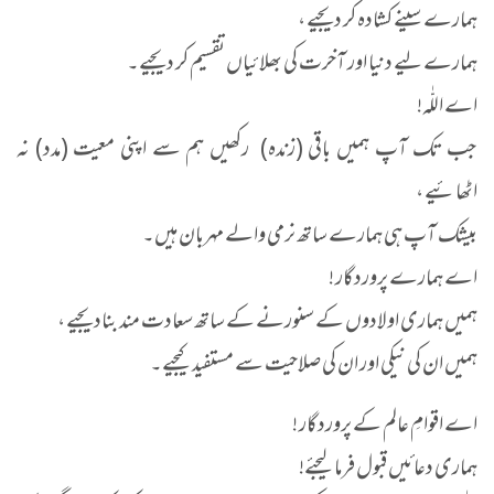
ہمارے سینے کشادہ کر دیجیے ،
ہمارے لیے دنیا اور آخرت کی بھلائیاں تقسیم کر دیجیے۔
اے اللّٰہ!
جب تک آپ ہمیں باقی (زندہ) رکھیں ہم سے اپنی معیت (مدد) نہ
اٹھائیے ،
بیشک آپ ہی ہمارے ساتھ نرمی والے مہربان ہیں۔
اے ہمارے پروردگار !
ہمیں ہماری اولادوں کے سنورنے کے ساتھ سعادت مند بنادیجیے ،
ہمیں ان کی نیکی اور ان کی صلاحیت سے مستفید کیجیے۔
اے اقوامِ عالم کے پروردگار !
ہماری دعائیں قبول فرما لیجئے!