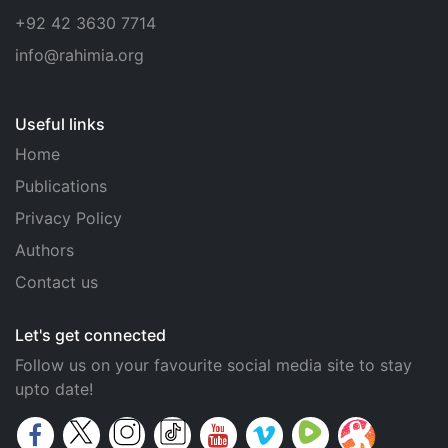
+92 42 3630 7714
info@rahimia.org
Useful links
Home
Publications
Privacy Policy
Authors
Contact us
Let's get connected
Follow us on your favourite social media site to stay
upto date!