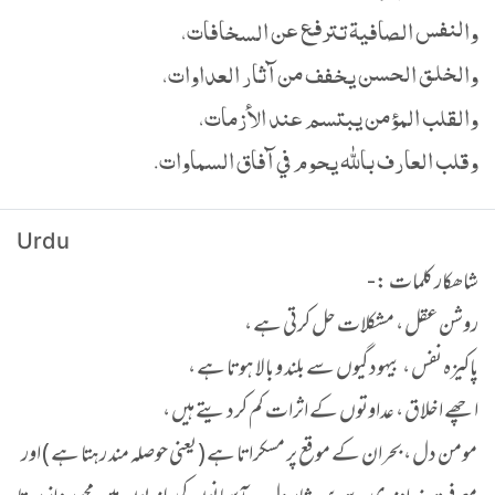
والنفس الصافية تترفع عن السخافات،
والخلق الحسن يخفف من آثار العداوات،
والقلب المؤمن يبتسم عند الأزمات،
وقلب العارف بالله يحوم في آفاق السماوات.
Urdu
شاھکار کلمات :-
روشن عقل ، مشکلات حل کرتی ہے ،
پاکیزہ نفس ، بیہودگیوں سے بلند و بالا ہوتا ہے ،
اچھے اخلاق ، عداوتوں کے اثرات کم کردیتے ہیں ،
مومن دل ، بحران کے موقع پر مسکراتا ہے ( یعنی حوصلہ مند رہتا ہے ) اور