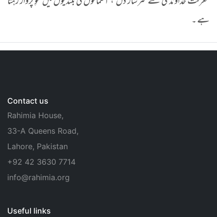
معرفت خداوندی سے سرشار دل ، آسمانوں کی بلندیوں میں محوِ پرواز رہتا
ہے ۔
Contact us
Rahimia House,
33-A Queens Road,
Lahore, Pakistan
+92 42 3630 7714
info@rahimia.org
Useful links