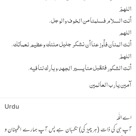
اللهمّ
أنت السلام فسلمنا من الخوف والوجل،
اللهم
أنت المنان فأوزعنا أن نشكر جليل مننك وعظيم نعمائك،
اللهمّ
أنت الشكور فتقبل منا يسير الجهد وبارك لنا فيه.
آمين يارب العالمين
Urdu
اے اللّٰہ
آپ ہی کی ذات (ہر چیز کی) نگہبان ہے پس آپ ہمارے اطمینان و