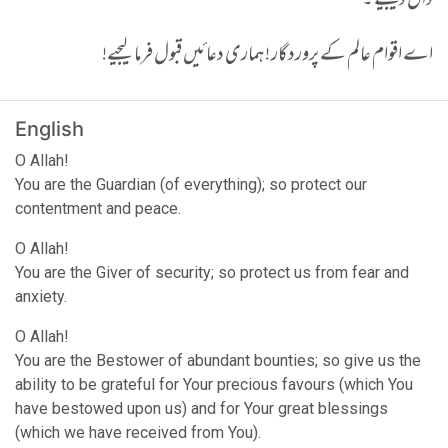
ڈال دیجیے ۔
اے اقوام عالم کے پروردگار ! ہماری دعائیں قبول فرما لیجیے!
English
O Allah!
You are the Guardian (of everything); so protect our
contentment and peace.
O Allah!
You are the Giver of security; so protect us from fear and
anxiety.
O Allah!
You are the Bestower of abundant bounties; so give us the
ability to be grateful for Your precious favours (which You
have bestowed upon us) and for Your great blessings
(which we have received from You).