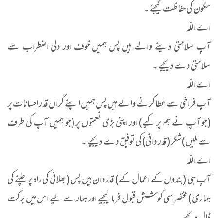
سکون کی حفاظت کیجئے ۔
اے اللّٰہ
آپ سلامتی دینے والے ہیں پس ہمیں خوف اور دلی اضطراب سے
سلامتی دے دیجیے ۔
اے اللّٰہ
آپ فراخی سے عطا کرنے والے ہیں پس ہمیں اپنے گراں قدر احسانات پر
(جو آپ نے ہم پر کیے) اور اپنی بڑی نعمتوں پر (جو ہمیں آپ کی طرف
سے ملیں) شکر (قدر دانی) کی توفیق دے دیجیے ۔
اے اللّٰہ
آپ ہی (بندوں کے اعمال کے) قدردان ہیں پس (بھلائی کی راہ پر چلنے کی
ہماری) مختصر سی کوشش قبول فرما لیجیے اور ہمارے لیے اس میں برکت