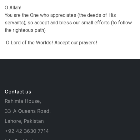
O Allah!
You are the One who appreciates (the deeds of His
servants); so accept and bless our small efforts (to follow
the righteous path).
O Lord of the Worlds! Accept our prayers!
Contact us
Rahimia House,
33-A Queens Road,
Lahore, Pakistan
+92 42 3630 7714