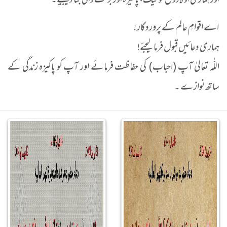
اور ہماری اولادوں کو نیک، پاکیزہ اور برکت والی بنا دیجیے۔
اے اقوامِ عالم کے پروردگار !
ہماری دعائیں قبول فرما لیجئے!
اللّٰہ تعالیٰ آپ (احباب) کی حفاظت فرمائے اور آپ کو پاکیزہ زندگی کے
ساتھ نوازے ۔