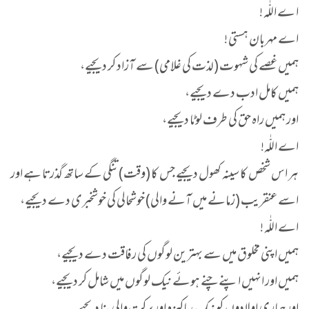
ا ے اللّٰہ !
اے مہربان ہستی !
ہمیں غصے کی شہوت (لذت کی غلامی) سے آزاد کر دیجیے،
ہمیں کامل ادب دے دیجیے،
اور ہمیں راہ حق کی طرف لوٹا دیجیے،
اے اللّٰہ!
ہر اس شخص کا سینہ کھول دیجیے جس کا (وقت) تنگی کے ساتھ گذرتا ہے اور
اسے عنقریب (زمانے میں آنے والی) خوشحالی کی خوشخبری دے دیجیے،
اے اللّٰہ !
ہمیں اپنی مخلوق میں سے بہترین لوگوں کی رفاقت دے دیجیے،
ہمیں اور انہیں اپنے چنے ہوئے نیک لوگوں میں شامل کر دیجیے،