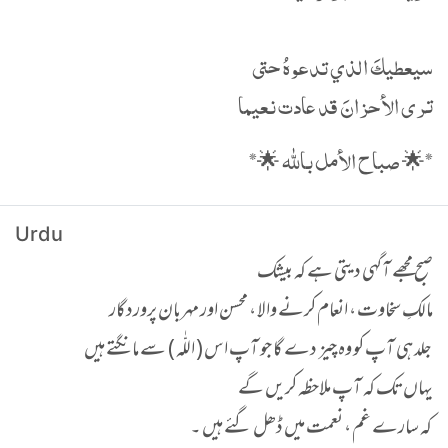
‏سيعطيكَ الذي تدعوهُ حتى
ترى الأحزانَ قد عادت نعيما
*🌟 صباح الأمل بالله 🌟*
Urdu
صبح مجھے آگہی دیتی ہے کہ بیشک
مالکِ سخاوت ، انعام کرنے والا ، محسن اور مہربان پروردگار
جلد ہی آپ کو وہ چیز دے گا جو آپ اس ( اللّٰہ ) سے مانگتے ہیں
یہاں تک کہ آپ ملاحظہ کریں گے
کہ سارے غم ، نعمت میں ڈھل گئے ہیں ۔