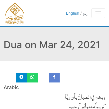
English
/
اردو
Dua on Mar 24, 2021
Arabic
ويخبرني الصباحُ بأن ربَّا
‏كريماً منعماً بَراً رحيما