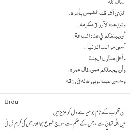
أسأل الله
الذي أشرقت الشمس بأمره ،
وتوزعت الأرزاق بكرمه ،
أن يبلغكم في هذه الساعة ،
أسمى مراتب الدنيا ..
وأعلى منازل الجنة،
وأن يجعلكم ممن طال عمره ،
وحسن عمله،وبورك له في رزقه
Urdu
ان قلوب کے نام جو میرے دل کو عزیز ہیں
میں اللّٰہ تعالیٰ سے ، جس کے حکم سے سورج طلوع ہوا اور جس کی کرم فرمائی