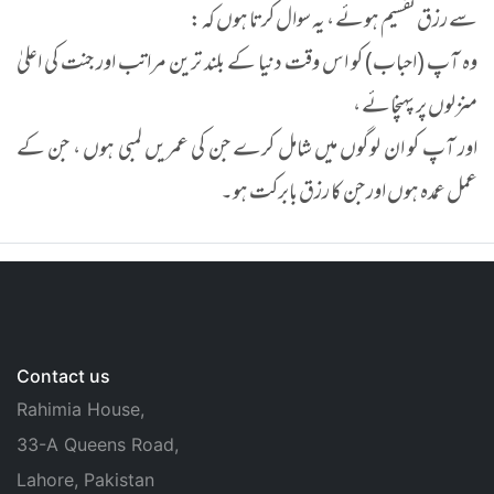
سے رزق تقسیم ہوئے ، یہ سوال کرتا ہوں کہ :
وہ آپ (احباب) کو اس وقت دنیا کے بلند ترین مراتب اور جنت کی اعلیٰ
منزلوں پر پہنچائے ،
اور آپ کو ان لوگوں میں شامل کرے جن کی عمریں لمبی ہوں ، جن کے
عمل عمدہ ہوں اور جن کا رزق بابرکت ہو۔
Contact us
Rahimia House,
33-A Queens Road,
Lahore, Pakistan