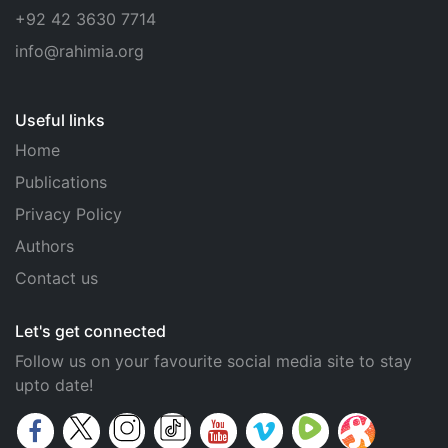
+92 42 3630 7714
info@rahimia.org
Useful links
Home
Publications
Privacy Policy
Authors
Contact us
Let's get connected
Follow us on your favourite social media site to stay
upto date!