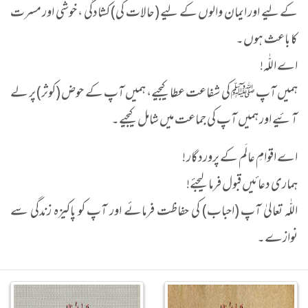
کے لیے اور ایمان والوں کے لیے (حالات کی) کشادگی ، خوشی اور مسرت
کا باعث ہوں۔
اے اللّٰہ!
ہمیں آپ ﷺ کی شفاعت عطا کیجیے، ہمیں آپ کے حوض (کوثر) پر لے
آئیے اور ہمیں آپ کی جماعت میں شامل کیجیے۔
اے اقوامِ عالَم کے پروردگار !
ہماری دعائیں قبول فرما لیجئے!
اللّٰہ تعالیٰ آپ (احباب) کی حفاظت فرمائے اور آپ کو پاکیزہ زندگی سے
نوازے۔