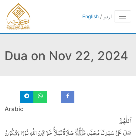
اردو
/
English
Dua on Nov 22, 2024
Arabic
اَللّٰهُمَّ
صَلِّ عَلیٰ سَیِّدِنَا مُحَمَّدٍ ﷺ صَلَاةً تَمْلَأُ خَزَائِنَ اللّٰهِ نُوْرًا وَتَکُوْنُ