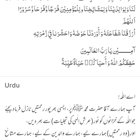
لَنَا وَلِوَالِدَیْنَا وَلِمَشَائِخِنَا ولِلْمُؤْمِنِیْنَ فَرَجًا وَّفَرْحّا وَّسُرُوْرًا
اَللّٰهُمَّ
اُرْزُقْنَا شَفَاعَتَهٗ وَ أَوْرّدْنَا حَوْضَهٗ وَاحَشُرَنا فِيْ زُمْرَتِهٖ
آمِـــــــــيْن يَا رَبَّ العَالَمِينَ
حَفِظَكُمُ اللّٰهُ وَ أَحيَاكُم٘ حَيَاةً طَيِّبَةً
Urdu
اے اللّٰہ!
آپ ہمارے آقا حضرت محمد ﷺ پر، ایسی بھرپور رحمتیں نازل فرمادیجئے
جو اللّٰہ کے خزانوں کو نور (عرشِ اِلٰہی کی تجلیات) سے بھر دیں،
اور (وہ رحمتیں) ہمارے لیے، ہمارے والدین کے لیے، ہمارے مشائخ