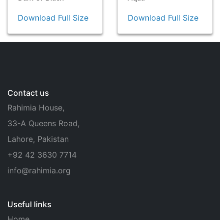
Download Full Size
Download Full Size
Contact us
Rahimia House,
33-A Queens Road,
Lahore, Pakistan
+92 42 3630 7714
info@rahimia.org
Useful links
Home