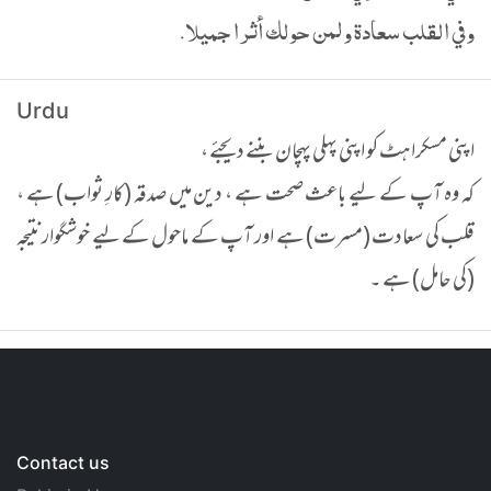
وفي القلب سعادة ولمن حولك أثرا جميلا.
Urdu
اپنی مسکراہٹ كو اپنی پہلی پہچان بننے دیجئے ،
کہ وہ آپ کے لیے باعث صحت ہے ، دین میں صدقہ (کارِ ثواب) ہے ،
قلب کی سعادت (مسرت) ہے اور آپ کے ماحول کے لیے خوشگوار نتیجہ
(کی حامل) ہے ۔
Contact us