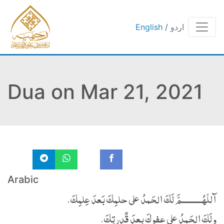
اردو
/
English
Dua on Mar 21, 2021
Arabic
آللّهُــــــــــمَّ لَكَ الحَمدُ على حلمِكَ بَعدَ عِلمِكَ،
ولَكَ الحَمدُ على عفوِكَ بعدَ قٌدرتِكَ.