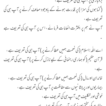
بردباری پر آپ ہی کی تعریف ہے ،
( گناہوں کی سزا ) پر قدرت ہونے کے باوجود معاف کرنے پر آپ ہی کی
تعریف ہے ،
آپ نے ہم پر بکثرت انعامات فرمائے ، اس پر آپ ہی کی تعریف ہے
۔
اے اللّٰہ ! اسلام ( کی نعمت ہمیں عطا کرنے پر ) آپ ہی کی تعریف ہے ،
قرآن حکیم ( کو ہماری رہنمائی کے لیے نازل کرنے پر ) آپ ہی کی تعریف
ہے ،
خاندان اور مال ( کی نعمت ہمیں عطا کرنے پر ) آپ ہی کی تعریف ہے ،
بیماریوں اور پریشانیوں سے حفاظت پر آپ ہی کی تعریف ہے ،
خوشی اور تکلیف میں آپ ہی کی تعریف ہے ،