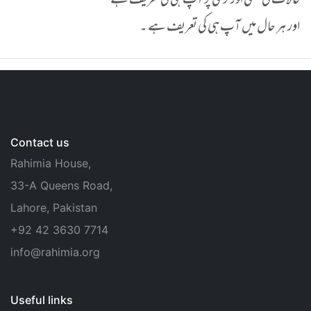
حالات کی سختی اور نرمی پر آپ ہی کی تعریف ہے
اور ہر حال میں آپ ہی کی تعریف ہے ۔
Contact us
Rahimia House,
33-A Queens Road,
Lahore, Pakistan
+92 42 3630 7714
info@rahimia.org
Useful links