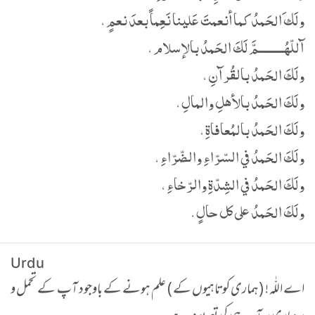
ولَك َالحَمدُ كما أنعمتَ عَلينا نَعِماً بعدَ نعمٍ ،
آللّهُـــــــــمَّ لَكَ الحَمدُ بالإسلام ،
ولَكَ الحَمدُ بالقُرآنِ ،
ولَكَ الحَمدُ بالأهلِ والمالِ ،
ولَكَ الحَمدُ بالمُعافاةِ ،
ولَكَ الحَمدُ في السّرّاءِ والضّرّاءِ ،
ولَكَ الحَمدُ في الشِدّةِ والرّخاءِ ،
ولَكَ الحَمدُ على كل حالٍ .
Urdu
اے اللّٰہ ! ( ہماری کوتاہیوں کے ) علم ہونے کے باوجود آپ کے تحمل و