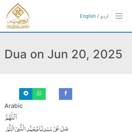
اردو
/
English
Dua on Jun 20, 2025
Arabic