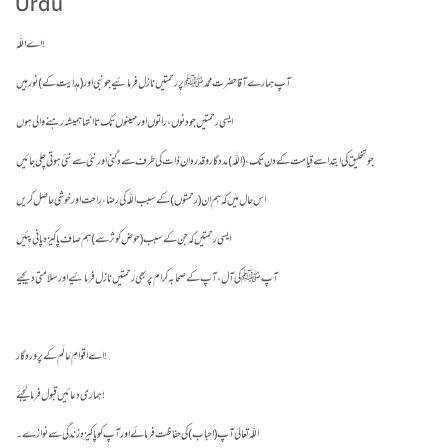
Urdu
اے اللّٰہ!
اے اقوامِ عالَم کے پروردگار !
ہماری دعائیں قبول فرما لیجئے!
اللّٰہ تعالیٰ آپ (احباب) کی حفاظت فرمائے اور آپ کو پاکیزہ زندگی سے نوازے۔