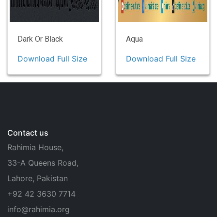
Dark Or Black
Aqua
Download Full Size
Download Full Size
Contact us
Rahimia House,
33-A Queens Road,
Lahore, Pakistan
+92 42 3630 7714
info@rahimia.org