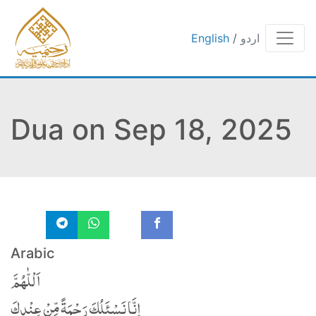
اردو
/
English
Dua on Sep 18, 2025
Arabic