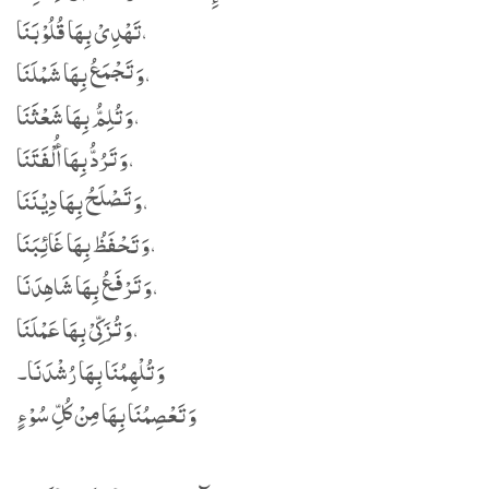
تَھْدِیْ بِھَا قُلُوْبَنَا،
وَ تَجْمَعُ بِھَا شَمْلَنَا،
وَ تُلِمُّ بِھَا شَعْثَنَا،
وَ تَرُدُّ بِھَا أُلْفَتَنَا،
وَ تَصْلَحُ بِھَا دِیْنَنَا،
وَ تَحْفَظُ بِھَا غَائِبَنَا،
وَ تَرْفَعُ بِھَا شَاھِدَنَا،
وَ تُزَکِّیْ بِھَا عَمْلَنَا،