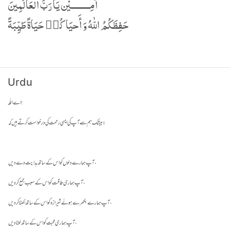
Urdu
اے اللّٰہ!
بیشک ہم سے آپ کی ایسی رحمت کی درخواست کرتے ہیں کہ :
آپ ہمارے دلوں کو اس کے ساتھ ہدایت دے دیں،
آپ ہماری طاقت کو اس کے سبب جمع کر دیں،
آپ ہمارے بکھرے ہوئے شیرازہ کو اس کے ساتھ اکھٹا کر دیں،
آپ ہماری محبت کو اس کے ساتھ لوٹادیں،