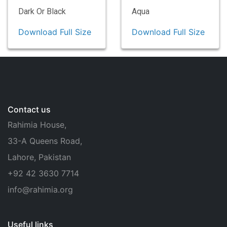
Dark Or Black
Aqua
Download Full Size
Download Full Size
Contact us
Rahimia House,
33-A Queens Road,
Lahore, Pakistan
+92 42 3630 7714
info@rahimia.org
Useful links