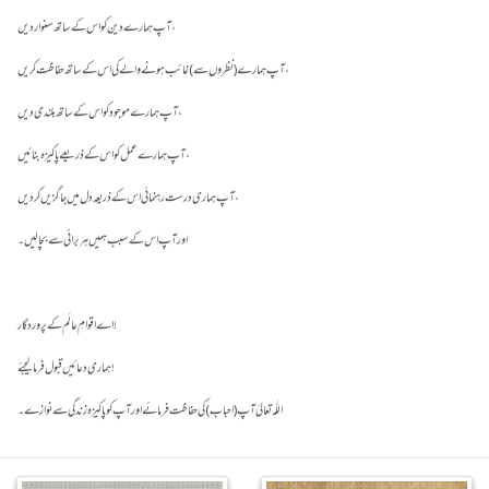
آپ ہمارے دین کو اس کے ساتھ سنوار دیں،
آپ ہمارے (نظروں سے) غائب ہونے والے کی اس کے ساتھ حفاظت کریں،
آپ ہمارے موجود کو اس کے ساتھ بلندی دیں،
آپ ہمارے عمل کو اس کے ذریعے پاکیزہ بنائیں،
آپ ہماری درست رہنمائی اس کے ذریعہ دل میں جاگزیں کردیں،
اے اقوامِ عالَم کے پروردگار !
ہماری دعائیں قبول فرما لیجئے!
اللّٰہ تعالیٰ آپ (احباب) کی حفاظت فرمائے اور آپ کو پاکیزہ زندگی سے نوازے۔