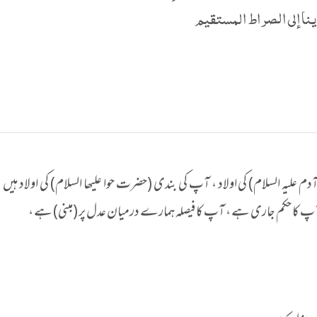
نا إلى الصراط المستقيم
سلام) کی اولاد ، آپ کی بندی (حضرت حوا علیھا السلام) کی اولاد ہیں ،
 کا حکم جاری ہے ، آپ کا فیصلہ ہمارے درمیان عدل پر (مبنی) ہے ،