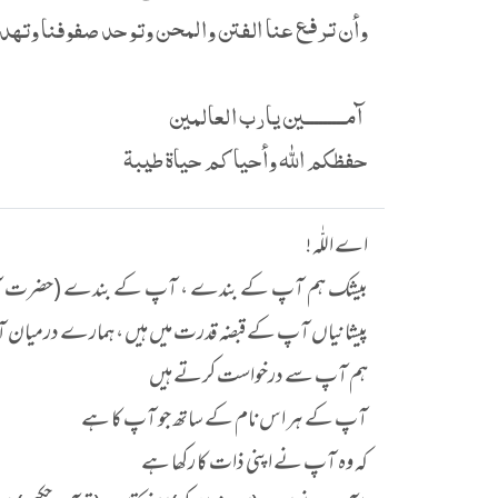
وأن ترفع عنا الفتن والمحن وتوحد صفوفنا وتهدي
آمـــــــــين يارب العالمين
حفظكم الله وأحياكم حياة طيبة
اے اللّٰہ !
بیشک ہم آپ کے بندے ، آپ کے بندے (حضرت آدم علیہ ال
پیشانیاں آپ کے قبضہ قدرت میں ہیں ، ہمارے درمیان آپ
ہم آپ سے درخواست کرتے ہیں
آپ کے ہر اس نام کے ساتھ جو آپ کا ہے
کہ وہ آپ نے اپنی ذات کا رکھا ہے