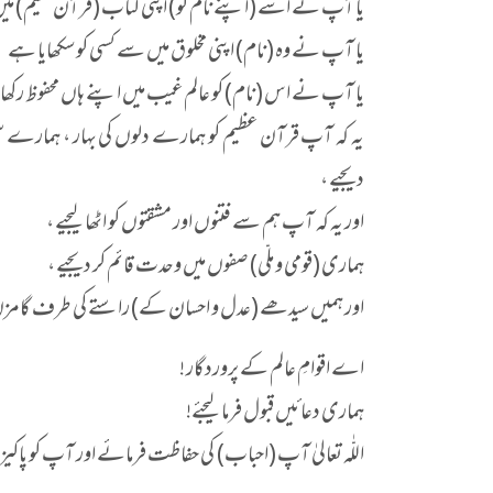
یا آپ نے اسے (اپنے نام کو) اپنی کتاب (قرآن حکیم) میں
یا آپ نے وہ (نام) اپنی مخلوق میں سے کسی کو سکھایا ہے
یا آپ نے اس (نام) کو عالم غیب میں اپنے ہاں محفوظ رکھ
یہ کہ آپ قرآن عظیم کو ہمارے دلوں کی بہار ، ہمارے سین
دیجیے ،
اور یہ کہ آپ ہم سے فتنوں اور مشقتوں کو اٹھا لیجیے ،
ہماری (قومی و ملّی) صفوں میں وحدت قائم کر دیجیے ،
اور ہمیں سیدھے (عدل و احسان کے) راستے کی طرف گامزن
اے اقوامِ عالم کے پروردگار !
ہماری دعائیں قبول فرما لیجئے!
اللّٰہ تعالیٰ آپ (احباب) کی حفاظت فرمائے اور آپ کو پاک