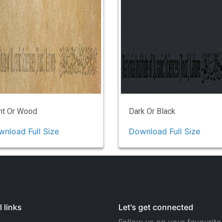
ht Or Wood
Dark Or Black
nload Full Size
Download Full Size
 links
Let's get connected