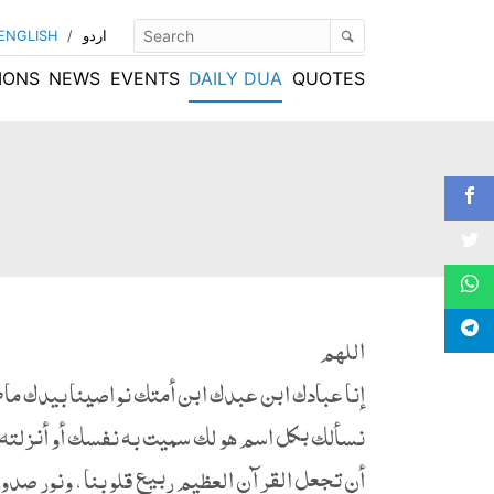
اردو
/
ENGLISH
IONS
NEWS
EVENTS
DAILY DUA
QUOTES
اللهم
إنا عبادك ابن عبدك ابن أمتك نواصينا بيدك ماضٍ
نسألك بكل اسم هو لك سميت به نفسك أو أنزلته ف
أن تجعل القرآن العظيم ربيع قلوبنا ، ونور صدورنا