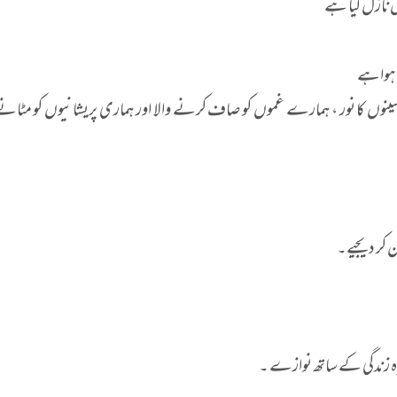
 نازل کیا ہے
ا ہواہے
وں کا نور ، ہمارے غموں کو صاف کرنے والا اور ہماری پریشانیوں کو مٹانے و
 کر دیجیے۔
یزہ زندگی کے ساتھ نوازے ۔