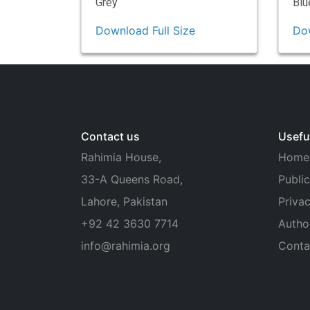
Grey
Blu
Download Full Size
Dow
Contact us
Useful
Rahimia House,
Home
33-A Queens Road,
Public
Lahore, Pakistan
Privac
+92 42 3630 7714
Autho
info@rahimia.org
Conta