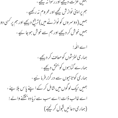
ہمیں عزت دیجیے اور رسوا نہ کیجیے ،
ہم پر اپنی نوازش کیجیے اور محروم نہ رکھیے ،
ہمیں (دوسروں کو نوازنے میں) ترجیح دیجیے اور ہم پر کسی دو
ہمیں خوش کر دیجیے اور ہم سے خوش ہو جائیے ،
اے اللّٰہ!
ہماری لغزشوں کو معاف کر دیجیے ،
ہمارے گناہوں کو بخش دیجیے ،
ہماری کوتاہیوں سے درگزر فرمائیے ،
ہمیں نیک لوگوں میں شامل کر کے اپنے پاس بلایئے ،
اے غالب ذات ! اے سب سے زیادہ بخشنے والے !
(ہماری دعائیں قبول کر لیجئے)