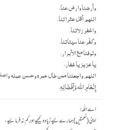
وأرضنا وارض عنا،
اللهم أقل عثراتنا،
واغفر زلاتنا،
وكفّر عنا سيئاتنا،
وتوفنا مع الأبرار،
يا عزيز يا غفار،
اللهم واجعلنا ممن طال عمره وحسن عمله واصلح نياتنا وذرياتنا
إِنْعَامِ الله وَأِفْضَالِهِ.
اے اللّٰہ!
اپنی (نعمتیں) ہمارے لیے زیادہ کیجیے اور کم نہ فرمائیے ،