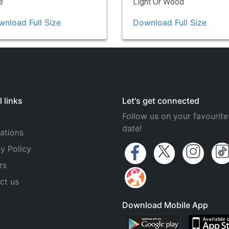
e
Light Or Wood
nload Full Size
Download Full Size
 links
Let's get connected
Follow us on your favourite
date!
ations
y Policy
rs
ct us
Download Mobile App