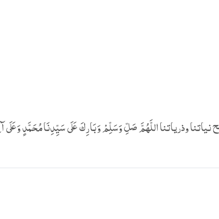
 اللَّهُمَّ صَلِّ وَسَلِّمْ وَبَارِكَ عَلَى سَيِّدِنَا مُحَمَّدٍ وَعَلَى آلِهِ