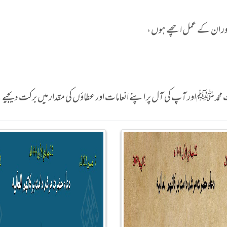
 اور ان کے عمل اچھے ہوں ،
 محمد ﷺ اور آپ کی آل پر اپنے انعامات اور عطاؤں کی مقدار میں برکت دیجیے 