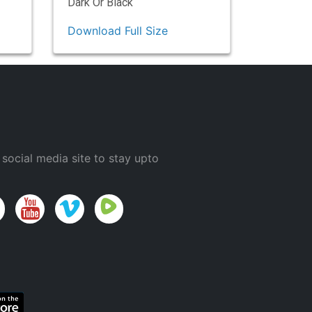
Dark Or Black
Download Full Size
 social media site to stay upto