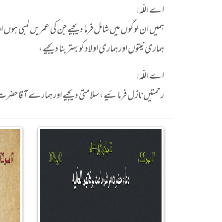
اے اللّٰہ!
ہمیں ان لوگوں میں شامل فرما دیجیے جن کی عمریں لمبی ہوں
ہماری نیتوں اور ہماری اولاد کو بہتر بنا دیجیے ،
اے اللّٰہ!
رحمتیں نازل فرمائیے ، سلامتی دیجیے اور ہمارے آقا حضرت