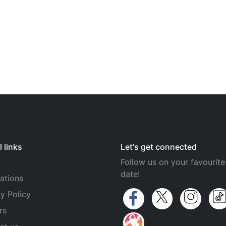
 links
Let's get connected
Follow us on your favourite
date!
ations
y Policy
rs