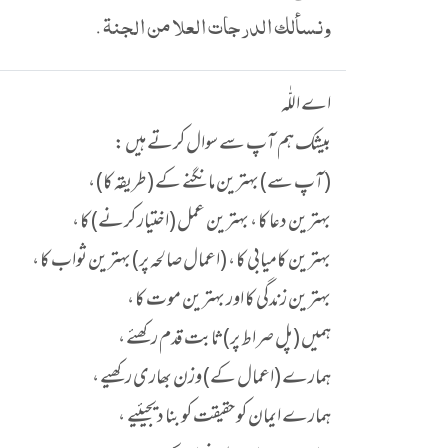
ونسألك الدرجات العلا من الجنة .
اے اللّٰہ
بیشک ہم آپ سے سوال کرتے ہیں :
(آپ سے) بہترین مانگنے کے (طریقہ کا) ،
بہترین دعا کا ، بہترین عمل (اختیار کرنے) کا ،
بہترین کامیابی کا ، (اعمال صالحہ پر) بہترین ثواب کا ،
بہترین زندگی کا اور بہترین موت کا ،
ہمیں (پل صراط پر) ثابت قدم رکھئے ،
ہمارے (اعمال کے) وزن بھاری رکھیے ،
ہمارے ایمان کو حقیقت کو بنا دیجیئیے ،