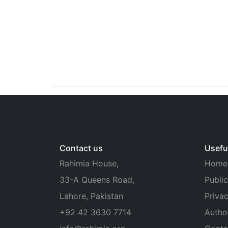
Contact us
Useful
Rahimia House,
Home
33-A Queens Road,
Public
Lahore, Pakistan
Privac
+92 42 3630 7714
Autho