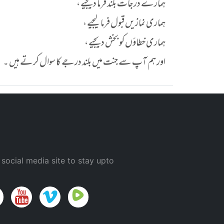
ہمارے درجات بلند فرما دیجیے ،
ہماری نمازیں قبول فرما لیجیے ،
ہماری خطاؤں کو بخش دیجیے ،
اور ہم آپ سے جنت میں بلند درجے کا سوال کرتے ہیں ۔
 social media site to stay upto