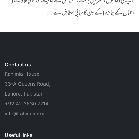
آپ کی دعا قبول ، عمر میں برکت ، آزمائش سے عافیت اور اپنی ملاقات (
اعمال کے جائزہ ) کے دن کامیابی عطا فرمائے ۔۔
Contact us
Rahimia House,
33-A Queens Road,
Lahore, Pakistan
+92 42 3630 7714
info@rahimia.org
Useful links