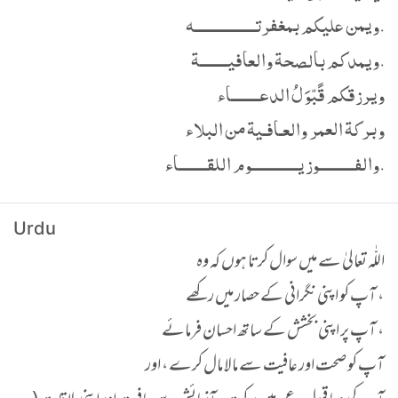
ويمن عليكم بمغفرتـــــــــــــــــه.
ويمدكم بالصحة والعافيــــــــة.
ويرزقكم قًبّوَلُ الدعــــــــاء
وبركة العمر والعـافـية من البلاء
والفــــــــــوز يـــــــــــــوم اللقــــــــاء.
Urdu
اللّٰہ تعالیٰ سے میں سوال کرتا ہوں کہ وہ
آپ کو اپنی نگرانی کے حصار میں رکھے ،
آپ پر اپنی بخشش کے ساتھ احسان فرمائے ،
آپ کو صحت اور عافیت سے مالا مال کرے ، اور