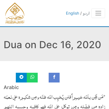
اردو
/
English
Dua on Dec 16, 2020
Arabic
*مَن ظَِن باللَه خيــِڔاً فلن يُخيِب اللَه ظنَه ومِن شكـِـڔه علِى نعمَه
زاده من فضٍّله ومٍن توكل علِى اللَه فهٍو كافيِه وحسبِه اللهٍم