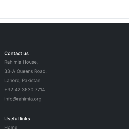
Contact us
Rahimia House,
33-A Queens Road,
Lahore, Pakistan
+92 42 3630 7714
info@rahimia.org
Useful links
Home