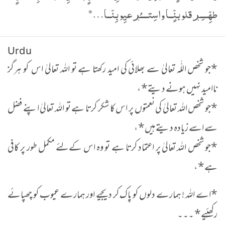
طهِّـــِـڔ قلوبنٍّــا واسِتــــُڔ عيِوبِنّــا…*
Urdu
*جو شخص اللّٰہ تعالیٰ سے بھلائی کی امید رکھتا ہے تو اللہ تعالیٰ اس کو ہرگز
ناامید نہیں ہونے دیتے* ،
*جو شخص اللہ تعالیٰ کی نعمتوں پر اس کا شکر کرتا ہے تو اللہ تعالیٰ اپنے فضل
سے اسے زیادہ دیتے ہیں* ،
*جو شخص اللہ تعالیٰ پر اعتماد کرتا ہے تو وہ اس کےلئے مکمل طور پر کافی
ہے* ،
*اے اللہ ! ہمارے دلوں کو پاک کر دیجیے اور ہمارے عیوب کو چھپائے
رکھئیے* ۔۔۔