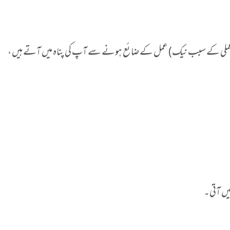
ر بد عملی کے سبب نیک) عمل کے ضائع ہونے سے آپ کی پناہ میں آتے ہیں ،
ہیں آتی۔