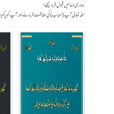
ہماری دعائیں قبول فرما لیجئے!
اللّٰہ تعالیٰ آپ (احباب) کی حفاظت فرمائے اور آپ کو پاک