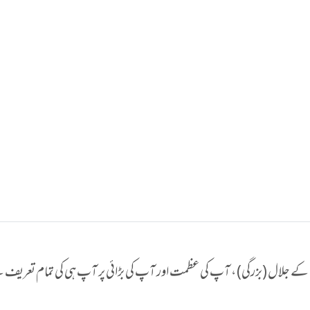
 جلال (بزرگی) ، آپ کی عظمت اور آپ کی بڑائی پر آپ ہی کی تمام تعریف 