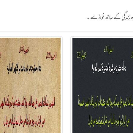
یزہ زندگی کے ساتھ نوازے ۔