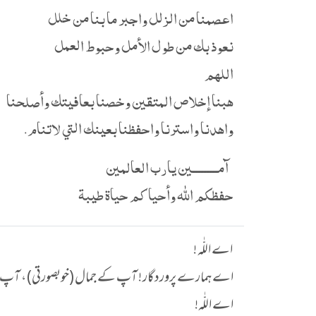
اعصمنا من الزلل واجبر ما بنا من خلل
نعوذ بك من طول الأمل وحبوط العمل
اللهم
هبنا إخلاص المتقين وخصنا بعافيتك وأصلحنا
واهدنا واسترنا واحفظنا بعينك التي لاتنام.
آمـــــــــين يارب العالمين
حفظكم الله وأحياكم حياة طيبة
اے اللّٰہ !
اے ہمارے پروردگار ! آپ کے جمال (خوبصورتی) ، آپ کے
اے اللّٰہ!