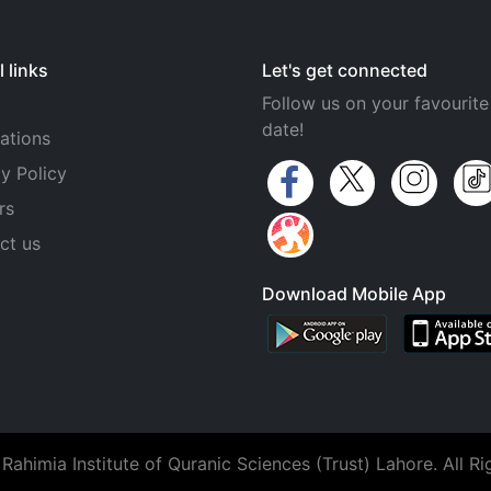
 links
Let's get connected
Follow us on your favourite
date!
ations
y Policy
rs
ct us
Download Mobile App
ahimia Institute of Quranic Sciences (Trust) Lahore. All Ri