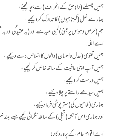
ہمیں پھسلنے (راہِ حق کے انحراف) سے بچا لیجئے ،
ہمارے خلل (کوتاہیوں) کا تدارک کر دیجیے ،
ہم (حرص وہوس پر مبنی) لمبی امید سے اور (بد عقیدگی او
اے اللّٰہ!
ہمیں تقوی (عدل واحسان) والوں کا اخلاص دے دیجیے ،
ہمیں آپ اپنی عافیت کے ساتھ خاص کر لیجیے ،
ہمیں درست کر دیجیے ،
ہمیں سیدھے راستے پر چلا دیجیے ،
ہماری (خامیوں کی) ستر پوشی فرما دیجیے ،
اور ہماری اس آنکھ (تجلی) کے ساتھ نگرانی کیجیے جسے نیند ن
اے اقوامِ عالم کے پروردگار !