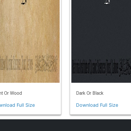
ht Or Wood
Dark Or Black
nload Full Size
Download Full Size